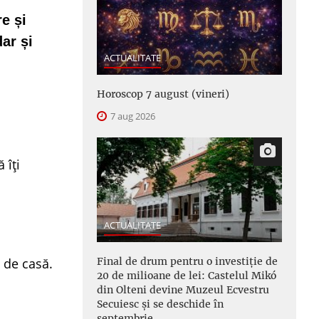
e și
ar și
ACTUALITATE
Horoscop 7 august (vineri)
7 aug 2026
 îți
ACTUALITATE
Final de drum pentru o investiție de
ă de casă.
20 de milioane de lei: Castelul Mikó
din Olteni devine Muzeul Ecvestru
Secuiesc și se deschide în
septembrie