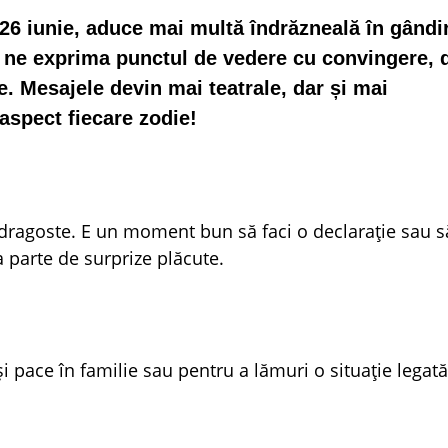
, 26 iunie, aduce mai multă îndrăzneală în gândir
ne exprima punctul de vedere cu convingere, d
e. Mesajele devin mai teatrale, dar și mai
aspect fiecare zodie!
 dragoste. E un moment bun să faci o declarație sau să
a parte de surprize plăcute.
și pace în familie sau pentru a lămuri o situație legat