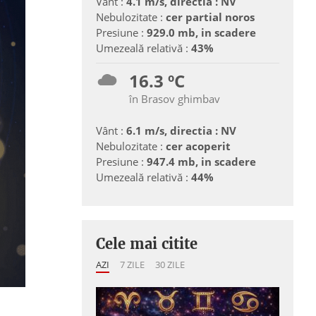
Vânt :
4.1 m/s, directia : NV
Nebulozitate :
cer partial noros
Presiune :
929.0 mb, in scadere
Umezeală relativă :
43%
16.3 ºC
în Brasov ghimbav
Vânt :
6.1 m/s, directia : NV
Nebulozitate :
cer acoperit
Presiune :
947.4 mb, in scadere
Umezeală relativă :
44%
Cele mai citite
AZI
7 ZILE
30 ZILE