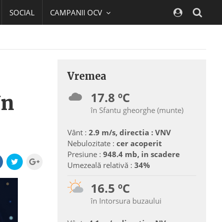
SOCIAL
CAMPANII OCV
Navig
Vremea
17.8 ºC
în
în Sfantu gheorghe (munte)
Vânt :
2.9 m/s, directia : VNV
Nebulozitate :
cer acoperit
Presiune :
948.4 mb, in scadere
Umezeală relativă :
34%
16.5 ºC
în Intorsura buzaului