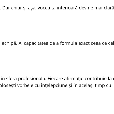
 Dar chiar și așa, vocea ta interioară devine mai clară,
 echipă. Ai capacitatea de a formula exact ceea ce ceil
în sfera profesională. Fiecare afirmație contribuie la 
losești vorbele cu înțelepciune și în același timp cu