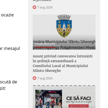
7 aug 2026
e ocazie
!
COMUNICATE
iar mesajul
Anunţ privind convocarea întrunirii
în şedinţă extraordinară a
Consiliului Local al Municipiului
Sfântu Gheorghe
7 aug 2026
escută de
zit!