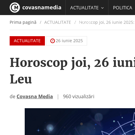
covasnamedia
ACTUALITATE
POLITICA
Prima pagină
ACTUALITATE
/
Horoscop joi, 26 iunie 2025:
EDUCATIE
ACTUALITATE
26 iunie 2025
Horoscop joi, 26 iun
Leu
de
Covasna Media
|
960 vizualizări