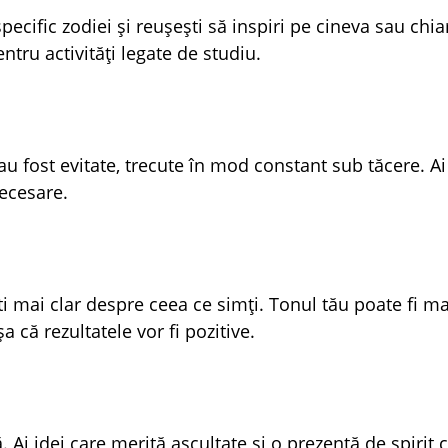
pecific zodiei și reușești să inspiri pe cineva sau chia
ntru activități legate de studiu.
 fost evitate, trecute în mod constant sub tăcere. Ai
necesare.
ști mai clar despre ceea ce simți. Tonul tău poate fi m
șa că rezultatele vor fi pozitive.
Ai idei care merită ascultate și o prezență de spirit 