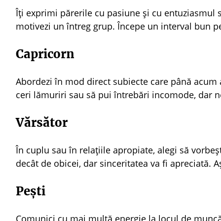
Îți exprimi părerile cu pasiune și cu entuziasmul s
motivezi un întreg grup. Începe un interval bun pe
Capricorn
Abordezi în mod direct subiecte care până acum au
ceri lămuriri sau să pui întrebări incomode, dar 
Vărsător
În cuplu sau în relațiile apropiate, alegi să vorbe
decât de obicei, dar sinceritatea va fi apreciată. A
Pești
Comunici cu mai multă energie la locul de muncă. 