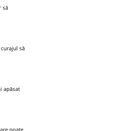
r să
 curajul să
ai apăsat
care poate