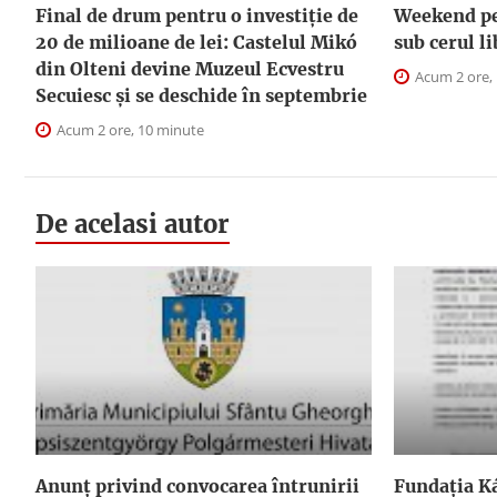
Final de drum pentru o investiție de
Weekend pe 
20 de milioane de lei: Castelul Mikó
sub cerul l
din Olteni devine Muzeul Ecvestru
Acum 2 ore,
Secuiesc și se deschide în septembrie
Acum 2 ore, 10 minute
De acelasi autor
Anunţ privind convocarea întrunirii
Fundația Ká