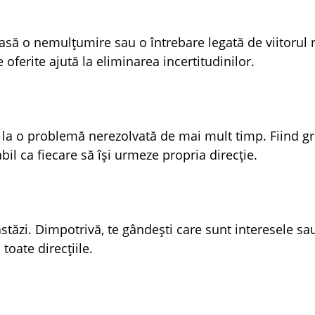
să o nemulțumire sau o întrebare legată de viitorul re
ferite ajută la eliminarea incertitudinilor.
e la o problemă nerezolvată de mai mult timp. Fiind g
il ca fiecare să își urmeze propria direcție.
astăzi. Dimpotrivă, te gândești care sunt interesele sa
toate direcțiile.