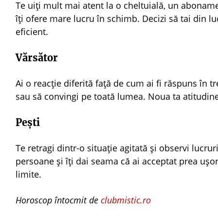
Te uiți mult mai atent la o cheltuială, un aboname
îți ofere mare lucru în schimb. Decizi să tai din luc
eficient.
Vărsător
Ai o reacție diferită față de cum ai fi răspuns în t
sau să convingi pe toată lumea. Noua ta atitudine 
Pești
Te retragi dintr-o situație agitată și observi lucrur
persoane și îți dai seama că ai acceptat prea uș
limite.
Horoscop întocmit de
clubmistic.ro