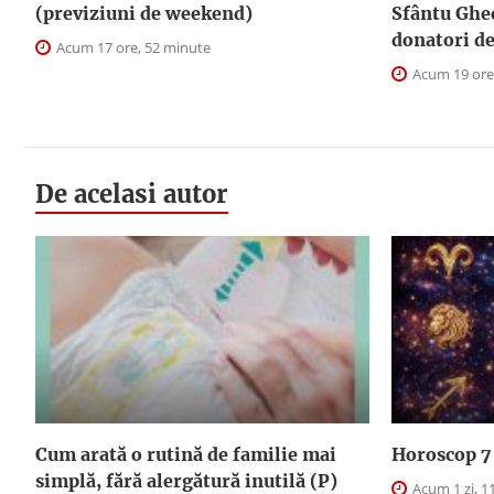
(previziuni de weekend)
Sfântu Ghe
donatori d
Acum 17 ore, 52 minute
Acum 19 ore
De acelasi autor
Cum arată o rutină de familie mai
Horoscop 7 
simplă, fără alergătură inutilă (P)
Acum 1 zi, 1