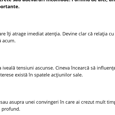
portante.
e îți atrage imediat atenția. Devine clar că relația cu
nă acum.
a iveală tensiuni ascunse. Cineva încearcă să influenț
nterese există în spatele acțiunilor sale.
 sau asupra unei convingeri în care ai crezut mult tim
ai profund.