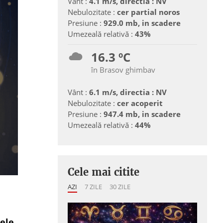
Vânt :
4.1 m/s, directia : NV
Nebulozitate :
cer partial noros
Presiune :
929.0 mb, in scadere
Umezeală relativă :
43%
16.3 ºC
în Brasov ghimbav
Vânt :
6.1 m/s, directia : NV
Nebulozitate :
cer acoperit
Presiune :
947.4 mb, in scadere
Umezeală relativă :
44%
Cele mai citite
AZI
7 ZILE
30 ZILE
nele