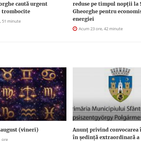
orghe caută urgent
reduse pe timpul nopţii la
e trombocite
Gheorghe pentru economis
energiei
, 51 minute
Acum 23 ore, 42 minute
august (vineri)
Anunţ privind convocarea î
în şedinţă extraordinară a
1 ore