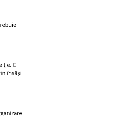
trebuie
 ție. E
in însăși
rganizare