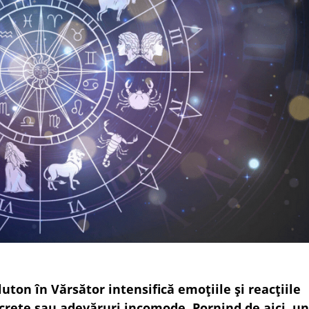
luton în Vărsător intensifică emoțiile și reacțiile
secrete sau adevăruri incomode. Pornind de aici, u