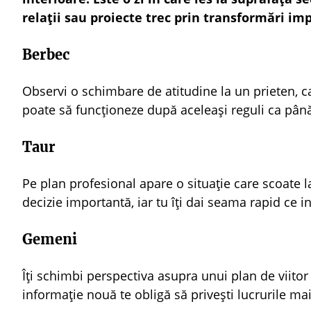
relații sau proiecte trec prin transformări im
Berbec
Observi o schimbare de atitudine la un prieten, car
poate să funcționeze după aceleași reguli ca pâ
Taur
Pe plan profesional apare o situație care scoate l
decizie importantă, iar tu îți dai seama rapid ce i
Gemeni
Îți schimbi perspectiva asupra unui plan de viitor
informație nouă te obligă să privești lucrurile m