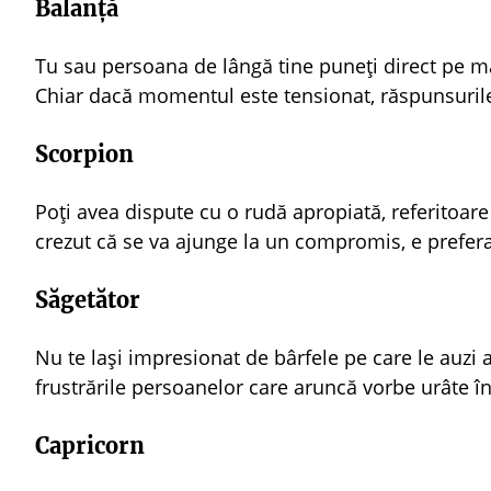
Balanță
Tu sau persoana de lângă tine puneți direct pe ma
Chiar dacă momentul este tensionat, răspunsurile o
Scorpion
Poți avea dispute cu o rudă apropiată, referitoar
crezut că se va ajunge la un compromis, e preferab
Săgetător
Nu te lași impresionat de bârfele pe care le auzi 
frustrările persoanelor care aruncă vorbe urâte în 
Capricorn