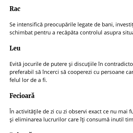
Rac
Se intensifică preocupările legate de bani, investiți
schimbat pentru a recăpăta controlul asupra situa
Leu
Evită jocurile de putere și discuțiile în contradict
preferabil să încerci să cooperezi cu persoane ca
felul lor de a fi.
Fecioară
În activitățile de zi cu zi observi exact ce nu ma
și eliminarea lucrurilor care îți consumă inutil ti