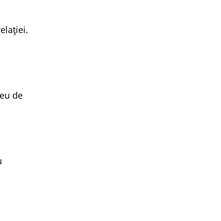
lației.
reu de
u