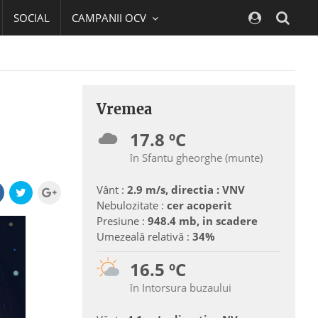
SOCIAL
CAMPANII OCV
Navig
Vremea
17.8 ºC
în Sfantu gheorghe (munte)
Vânt :
2.9 m/s, directia : VNV
Nebulozitate :
cer acoperit
Presiune :
948.4 mb, in scadere
Umezeală relativă :
34%
16.5 ºC
în Intorsura buzaului