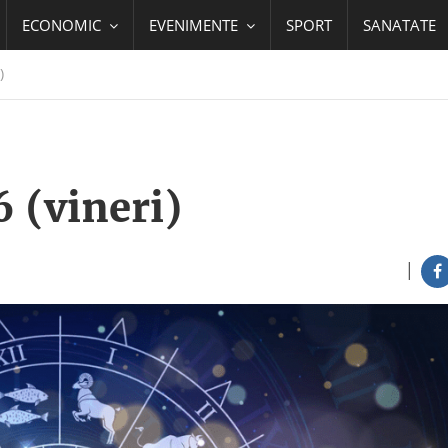
ECONOMIC
EVENIMENTE
SPORT
SANATATE
)
 (vineri)
|