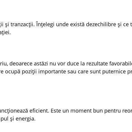
i și tranzacții. Înțelegi unde există dezechilibre și ce 
ției.
oriu, deoarece astăzi nu vor duce la rezultate favorabile
re ocupă poziții importante sau care sunt puternice pr
i funcționează eficient. Este un moment bun pentru reo
mpul și energia.