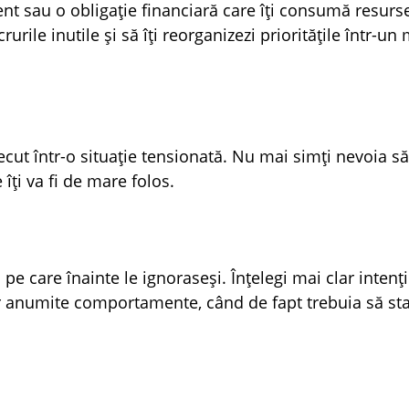
nt sau o obligație financiară care îți consumă resurse
rurile inutile și să îți reorganizezi prioritățile într-u
recut într-o situație tensionată. Nu mai simți nevoia să
îți va fi de mare folos.
i pe care înainte le ignoraseși. Înțelegi mai clar intenți
or anumite comportamente, când de fapt trebuia să sta