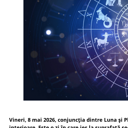
Vineri, 8 mai 2026, conjuncția dintre Luna și P
interioare. Este o zi în care ies la suprafață 