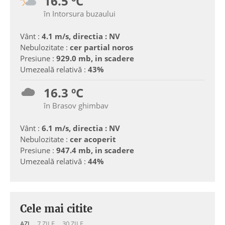
16.5 ºC
în Intorsura buzaului
Vânt :
4.1 m/s, directia : NV
Nebulozitate :
cer partial noros
Presiune :
929.0 mb, in scadere
Umezeală relativă :
43%
16.3 ºC
în Brasov ghimbav
Vânt :
6.1 m/s, directia : NV
Nebulozitate :
cer acoperit
Presiune :
947.4 mb, in scadere
Umezeală relativă :
44%
Cele mai citite
AZI
7 ZILE
30 ZILE