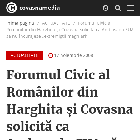
covasnamedia
Navi
Prima pagină
ACTUALITATE
/
Forumul Civic al
Românilor din Harghita şi Covasna solicită ca Ambasada SUA
să nu încurajeze „extremiştii maghiari”
ACTUALITATE
17 noiembrie 2008
Forumul Civic al
Românilor din
Harghita şi Covasna
solicită ca