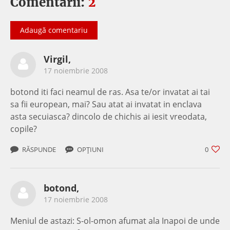
Comentarii:
2
Adaugă comentariu
Virgil,
17 noiembrie 2008
botond iti faci neamul de ras. Asa te/or invatat ai tai
sa fii european, mai? Sau atat ai invatat in enclava
asta secuiasca? dincolo de chichis ai iesit vreodata,
copile?
RĂSPUNDE
OPȚIUNI
0
botond,
17 noiembrie 2008
Meniul de astazi: S-ol-omon afumat ala Inapoi de unde