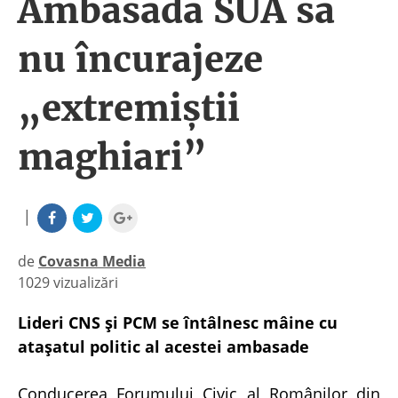
Ambasada SUA să
nu încurajeze
„extremiştii
maghiari”
|
de
Covasna Media
1029 vizualizări
|
Lideri CNS şi PCM se întâlnesc mâine cu
ataşatul politic al acestei ambasade
Conducerea Forumului Civic al Românilor din