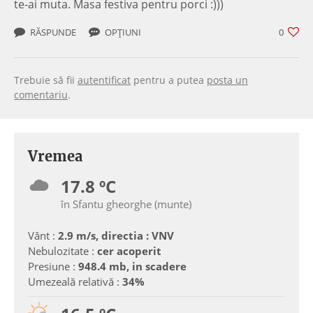
te-ai muta. Masa festiva pentru porci :)))
RĂSPUNDE
OPȚIUNI
0
Trebuie să fii
autentificat
pentru a putea
posta un
comentariu
.
Vremea
17.8 ºC
în Sfantu gheorghe (munte)
Vânt :
2.9 m/s, directia : VNV
Nebulozitate :
cer acoperit
Presiune :
948.4 mb, in scadere
Umezeală relativă :
34%