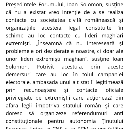
Preşedintele Forumului, Ioan Solomon, susţine
că nu a existat vreo intenţie de a se realiza
contacte cu societatea civilă românească şi
organizaţiile acesteia, legal constituite, în
schimb au loc contacte cu lideri maghiari
extremişti. „Înseamnă că nu interesează şi
problemele ori dezideratele noastre, ci doar ale
unor lideri extremişti maghiari”, susţine Ioan
Solomon. Potrivit acestuia, prin aceste
demersuri care au loc în toiul campaniei
electorale, ambasada unui alt stat îi legitimează
prin recunoaştere şi contacte oficiale
privilegiate pe extremiştii care acţionează din
afara legii împotriva statului român şi care
doresc să organizeze referendumuri anti
constituţionale pentru autonomia Ţinutului
Secuiesc. Lideri ai CNS şi ai PCM se vor întâlni