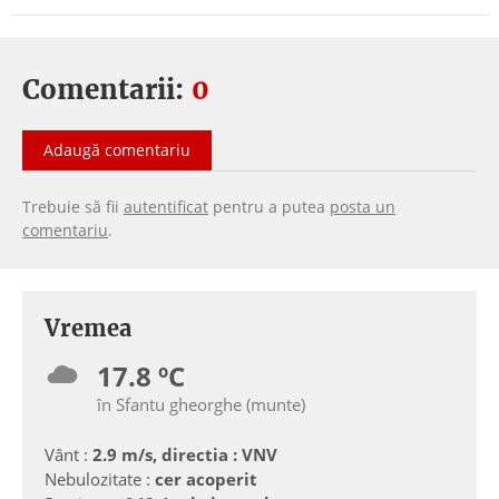
Comentarii:
0
Adaugă comentariu
Trebuie să fii
autentificat
pentru a putea
posta un
comentariu
.
Vremea
17.8 ºC
în Sfantu gheorghe (munte)
Vânt :
2.9 m/s, directia : VNV
Nebulozitate :
cer acoperit