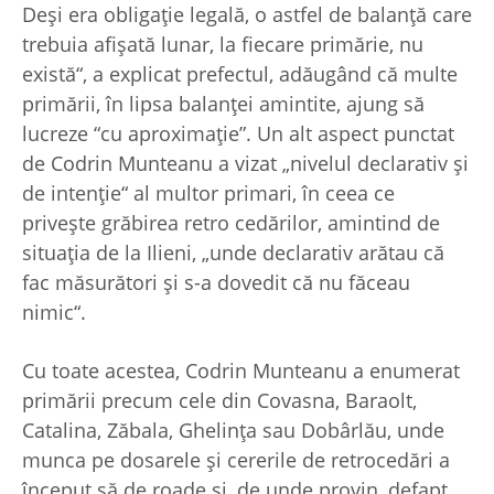
Deşi era obligaţie legală, o astfel de balanţă care
trebuia afişată lunar, la fiecare primărie, nu
există“, a explicat prefectul, adăugând că multe
primării, în lipsa balanţei amintite, ajung să
lucreze “cu aproximaţie”. Un alt aspect punctat
de Codrin Munteanu a vizat „nivelul declarativ şi
de intenţie“ al multor primari, în ceea ce
priveşte grăbirea retro cedărilor, amintind de
situaţia de la Ilieni, „unde declarativ arătau că
fac măsurători şi s-a dovedit că nu făceau
nimic“.
Cu toate acestea, Codrin Munteanu a enumerat
primării precum cele din Covasna, Baraolt,
Catalina, Zăbala, Ghelinţa sau Dobârlău, unde
munca pe dosarele şi cererile de retrocedări a
început să de roade şi, de unde provin, defapt,