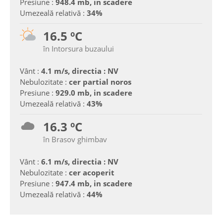
Presiune :
948.4 mb, in scadere
Umezeală relativă :
34%
16.5 ºC
în Intorsura buzaului
Vânt :
4.1 m/s, directia : NV
Nebulozitate :
cer partial noros
Presiune :
929.0 mb, in scadere
Umezeală relativă :
43%
16.3 ºC
în Brasov ghimbav
Vânt :
6.1 m/s, directia : NV
Nebulozitate :
cer acoperit
Presiune :
947.4 mb, in scadere
Umezeală relativă :
44%