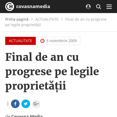
covasnamedia
Navi
Prima pagină
ACTUALITATE
/
Final de an cu progrese
pe legile proprietăţii
ACTUALITATE
3 noiembrie 2009
Final de an cu
progrese pe legile
proprietăţii
|
de
Covasna Media