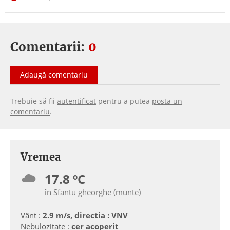
Comentarii:
0
Adaugă comentariu
Trebuie să fii
autentificat
pentru a putea
posta un
comentariu
.
Vremea
17.8 ºC
în Sfantu gheorghe (munte)
Vânt :
2.9 m/s, directia : VNV
Nebulozitate :
cer acoperit