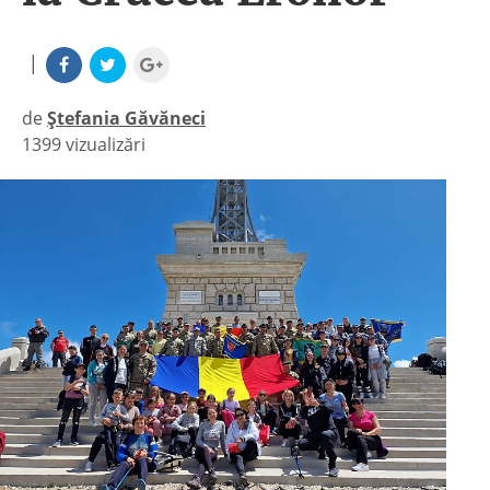
|
de
Ștefania Găvăneci
1399 vizualizări
|