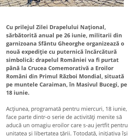
Cu prilejul Zilei Drapelului Național,
sărbătorită anual pe 26 iunie, militarii din
garnizoana Sfântu Gheorghe organizează o
nouă expediție cu puternică încărcătură
simbolică: drapelul României va fi purtat
până la Crucea Comemorativă a Eroilor
Români din Primul Război Mondial, situată
pe muntele Caraiman, în Masivul Bucegi, pe
18 iunie.
Acțiunea, programată pentru miercuri, 18 iunie,
face parte dintr-o serie de activități menite să
aducă un omagiu eroilor care s-au jertfit pentru
unitatea și libertatea țării. Totodată, inițiativa își