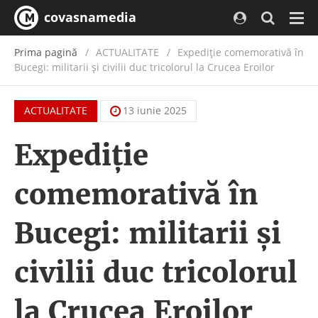
covasnamedia
Navi
Prima pagină
ACTUALITATE
/
Expediție comemorativă în
Bucegi: militarii și civilii duc tricolorul la Crucea Eroilor
ACTUALITATE
13 iunie 2025
Expediție
comemorativă în
Bucegi: militarii și
civilii duc tricolorul
la Crucea Eroilor