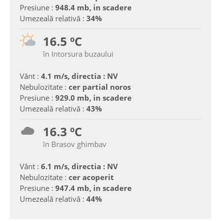
Presiune :
948.4 mb, in scadere
Umezeală relativă :
34%
16.5 ºC
în Intorsura buzaului
Vânt :
4.1 m/s, directia : NV
Nebulozitate :
cer partial noros
Presiune :
929.0 mb, in scadere
Umezeală relativă :
43%
16.3 ºC
în Brasov ghimbav
Vânt :
6.1 m/s, directia : NV
Nebulozitate :
cer acoperit
Presiune :
947.4 mb, in scadere
Umezeală relativă :
44%