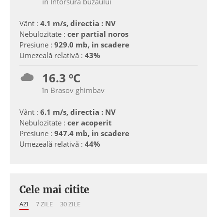
în Intorsura buzaului
Vânt :
4.1 m/s, directia : NV
Nebulozitate :
cer partial noros
Presiune :
929.0 mb, in scadere
Umezeală relativă :
43%
16.3 ºC
în Brasov ghimbav
Vânt :
6.1 m/s, directia : NV
Nebulozitate :
cer acoperit
Presiune :
947.4 mb, in scadere
Umezeală relativă :
44%
Cele mai citite
AZI
7 ZILE
30 ZILE