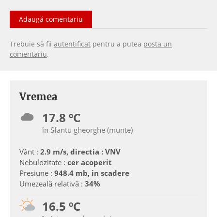
Adaugă comentariu
Trebuie să fii
autentificat
pentru a putea
posta un
comentariu
.
Vremea
17.8 ºC
în Sfantu gheorghe (munte)
Vânt :
2.9 m/s, directia : VNV
Nebulozitate :
cer acoperit
Presiune :
948.4 mb, in scadere
Umezeală relativă :
34%
16.5 ºC