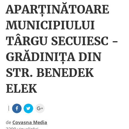
APARŢINĂTOARE
MUNICIPIULUI
TÂRGU SECUIESC -
GRĂDINIŢA DIN
STR. BENEDEK
ELEK
|
de
Covasna Media