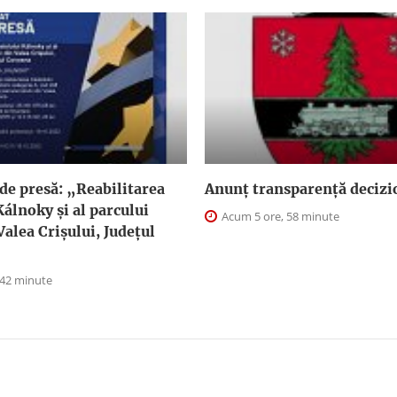
de presă: „Reabilitarea
Anunţ transparenţă decizi
Kálnoky și al parcului
Acum 5 ore, 58 minute
Valea Crișului, Județul
 42 minute