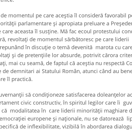
de momentul pe care aceștia îl consideră favorabil p
jorității parlamentare și apropiata preluare a Președe
 care aceasta îl susține. Mă fac ecoul protestului con
ră, revoltați de momentul sărbătoresc pe care liderii
, repunând în discuție o temă devenită marota cu care
ați și de pretențiile lor absurde, potrivit cărora criter
ați, mai cu seamă, de faptul că aceștia nu respectă Co
le de demnitari ai Statului Român, atunci când au benef
e îl practică.
uvernanții să condiționeze satisfacerea doleanțelor a
ament civic constructiv, în spiritul legilor care îi g
 că modalitatea în care liderii minorității maghiare d
emocrației europene și naționale, nu se datorează lip
ecifică de inflexibilitate, vizibilă în abordarea dialog