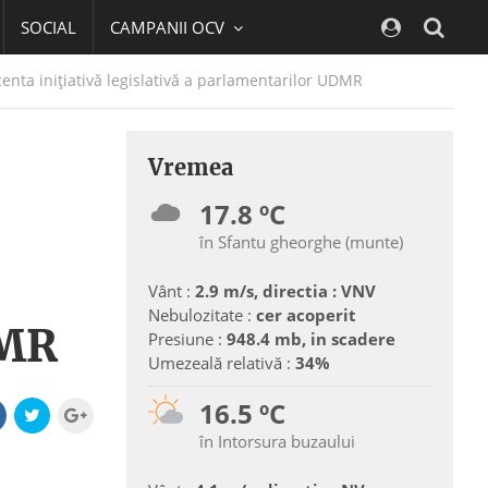
SOCIAL
CAMPANII OCV
Navig
nta inițiativă legislativă a parlamentarilor UDMR
Vremea
17.8 ºC
în Sfantu gheorghe (munte)
Vânt :
2.9 m/s, directia : VNV
Nebulozitate :
cer acoperit
DMR
Presiune :
948.4 mb, in scadere
Umezeală relativă :
34%
16.5 ºC
în Intorsura buzaului