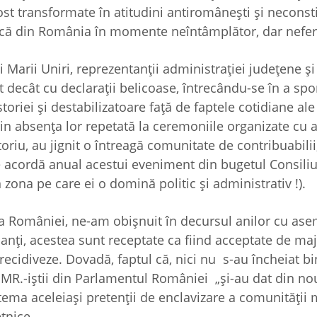
fost transformate în atitudini antiromânești și neconst
tică din România în momente neîntâmplător, dar neferic
Marii Uniri, reprezentanții administrației județene și 
t decât cu declarații belicoase, întrecându-se în a spo
toriei și destabilizatoare față de faptele cotidiane al
n absența lor repetată la ceremoniile organizate cu ac
toriu, au jignit o întreagă comunitate de contribuabilii
e acordă anual acestui eveniment din bugetul Consiliul
 zona pe care ei o domină politic și administrativ !).
 a României, ne-am obișnuit în decursul anilor cu as
nți, acestea sunt receptate ca fiind acceptate de major
 recidiveze. Dovadă, faptul că, nici nu s-au încheiat b
DMR.-iștii din Parlamentul României „și-au dat din no
 tema aceleiași pretenții de enclavizare a comunității
etnice.