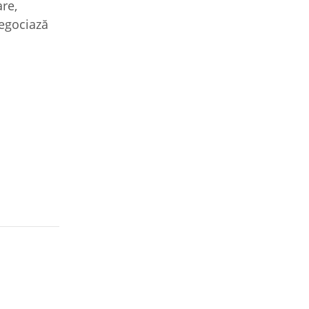
re,
negociază