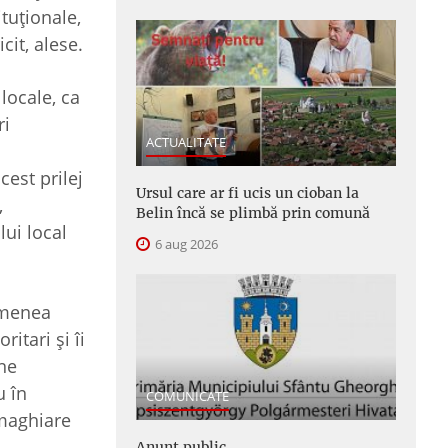
ituționale,
it, alese.
locale, ca
ri
ACTUALITATE
e
est prilej
Ursul care ar fi ucis un cioban la
,
Belin încă se plimbă prin comună
ui local
6 aug 2026
emenea
itari și îi
ine
u în
COMUNICATE
 maghiare
Anunţ public