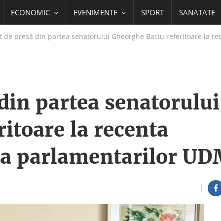
ECONOMIC
EVENIMENTE
SPORT
SANATATE
de presă din partea senatorului Gheorghe Baciu referitoare la rece
din partea senatorului
itoare la recenta
vă a parlamentarilor U
|