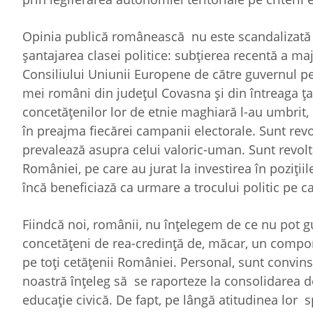
Opinia publică românească nu este scandalizată 
șantajarea clasei politice: subțierea recentă a ma
Consiliului Uniunii Europene de către guvernul pe
mei români din județul Covasna și din întreaga ța
concetățenilor lor de etnie maghiară l-au umbrit
în preajma fiecărei campanii electorale. Sunt revolt
prevalează asupra celui valoric-uman. Sunt revolt
României, pe care au jurat la investirea în poziții
încă beneficiază ca urmare a trocului politic pe car
Fiindcă noi, românii, nu înțelegem de ce nu pot g
concetățeni de rea-credință de, măcar, un comport
pe toți cetățenii României. Personal, sunt convins
noastră înțeleg să se raporteze la consolidarea d
educație civică. De fapt, pe lângă atitudinea lor sp