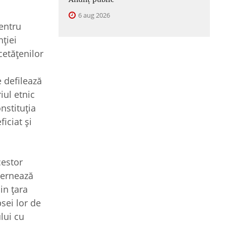
6 aug 2026
entru
nției
cetățenilor
 defilează
iul etnic
nstituția
iciat și
cestor
uvernează
in țara
sei lor de
ului cu