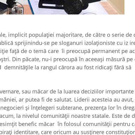
, implicit populației majoritare, de către o serie de 
lică sprijinindu-se pe sloganuri izolaționiste cu iz ir
ție față de o temă care îi preocupă permanent pe ace
ștri. Din păcate, nu-i preocupă în aceeași măsură pe c
emnitățile la rangul cărora au fost ridicați fără să
guvernare, sau măcar de la luarea deciziilor importante
niei, ar putea fi de salutat. Liderii acesteia au avut, 
negocieri și înțelegeri subterane, prezența lor în dreg
 acum, la nivelul comunității noastre statale. Este de d
resimțit benefic măcar în folosul comunității pentru c
spirați identitare, care oricum au susținere constituțio