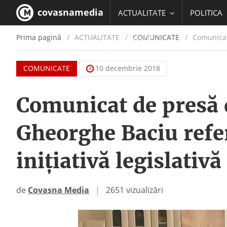
covasnamedia
ACTUALITATE
POLITICA
Prima pagină
ACTUALITATE
/
COMUNICATE
Comunicat 
EDUCATIE
COMUNICATE
10 decembrie 2018
Comunicat de presă 
Gheorghe Baciu refer
inițiativă legislati
de
Covasna Media
|
2651 vizualizări