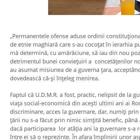
„Permanentele ofense aduse ordinii constituționale
de etnie maghiară care s-au cocoțat în ierarhia pub
mă determină, cu amărăciune, să iau din nou pozi
detrimentul bunei conviețuiri a concetățenilor no
au asumat misiunea de a guverna țara, acceptând d
dovedească că-și înțeleg menirea.
Faptul că U.D.M.R. a fost, practic, nelipsit de la 
viața social-economică din acești ultimi ani ai Româ
discriminare, acces la guvernare, dar, numiți prin 
țării nu s-a făcut prin nimic simțită benefic, până
dacă participarea lor atâția ani la guvernare s-a 
între ei să o reprezinte. În afara împlinirii unor a