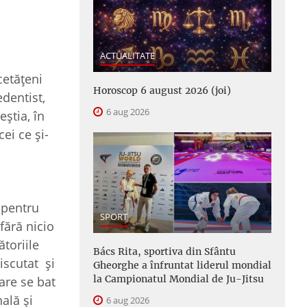
ACTUALITATE
cetățeni
Horoscop 6 august 2026 (joi)
edentist,
6 aug 2026
știa, în
ei ce și-
 pentru
SPORT
fără nicio
ătoriile
Bács Rita, sportiva din Sfântu
iscutat și
Gheorghe a înfruntat liderul mondial
la Campionatul Mondial de Ju-Jitsu
are se bat
nală și
6 aug 2026