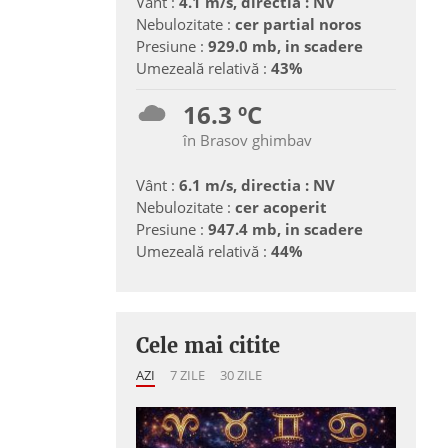
Vânt :
4.1 m/s, directia : NV
Nebulozitate :
cer partial noros
Presiune :
929.0 mb, in scadere
Umezeală relativă :
43%
16.3 ºC
în Brasov ghimbav
Vânt :
6.1 m/s, directia : NV
Nebulozitate :
cer acoperit
Presiune :
947.4 mb, in scadere
Umezeală relativă :
44%
Cele mai citite
AZI
7 ZILE
30 ZILE