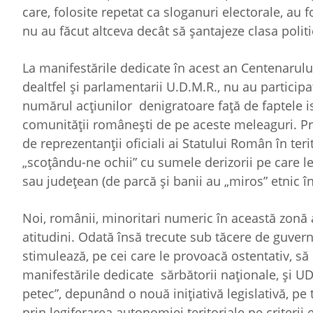
care, folosite repetat ca sloganuri electorale, au 
nu au făcut altceva decât să șantajeze clasa poli
La manifestările dedicate în acest an Centenarului 
dealtfel și parlamentarii U.D.M.R., nu au participa
numărul acțiunilor denigratoare față de faptele is
comunității românești de pe aceste meleaguri. Pri
de reprezentanții oficiali ai Statului Român în teri
„scoțându-ne ochii” cu sumele derizorii pe care l
sau județean (de parcă și banii au „miros” etnic în
Noi, românii, minoritari numeric în această zonă
atitudini. Odată însă trecute sub tăcere de guverna
stimulează, pe cei care le provoacă ostentativ, să
manifestările dedicate sărbătorii naționale, și U
petec”, depunând o nouă inițiativă legislativă, pe
prin legiferarea autonomiei teritoriale pe criterii 