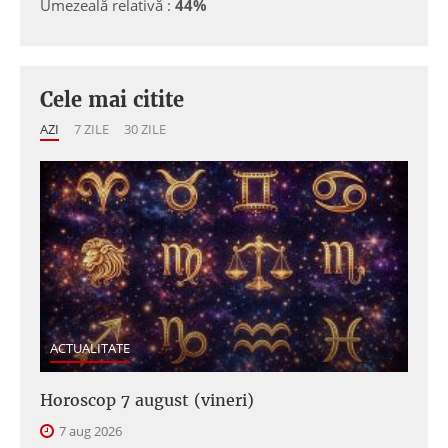
Umezeală relativă :
44%
Cele mai citite
AZI
7 ZILE
30 ZILE
ACTUALITATE
Horoscop 7 august (vineri)
7 aug 2026