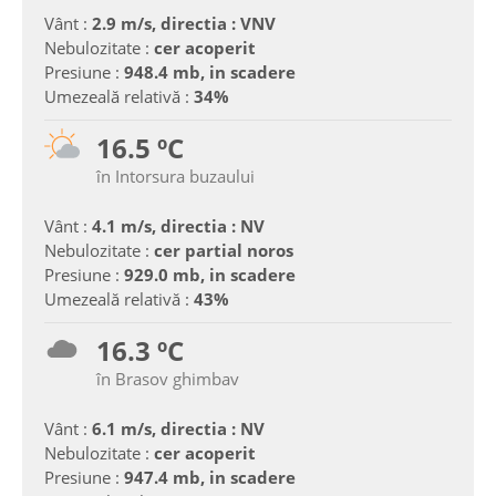
Vânt :
2.9 m/s, directia : VNV
Nebulozitate :
cer acoperit
Presiune :
948.4 mb, in scadere
Umezeală relativă :
34%
16.5 ºC
în Intorsura buzaului
Vânt :
4.1 m/s, directia : NV
Nebulozitate :
cer partial noros
Presiune :
929.0 mb, in scadere
Umezeală relativă :
43%
16.3 ºC
în Brasov ghimbav
Vânt :
6.1 m/s, directia : NV
Nebulozitate :
cer acoperit
Presiune :
947.4 mb, in scadere