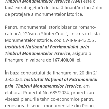
Timbrul Monumentelor Istorice (TMI
)
este o
taxă extrabugetară destinată finanţării lucrărilor
de protejare a monumentelor istorice.
Pentru monumental istoric biserica romano-
catolică, ”Găsirea Sfîntei Cruci”, inscris in Lista
Monumentelor Istorice, cod CV-II-a-B-13255 ,
Institutul Național al Patrimoniului prin
Timbrul Monumentelor Istorice
, asigură o
finanțare in valoare de
167.400,00
lei.
În baza contractului de finanțare nr. 20 din 21
.03.2024
,
Institutul Național al Patrimoniului
prin Timbrul Monumentelor Istorice
,
am
elaborat Proiectul Nr. 685/2024, proiect care
vizează planurile tehnico-economice pentru
renovarea bisericii monumentale din Poian,