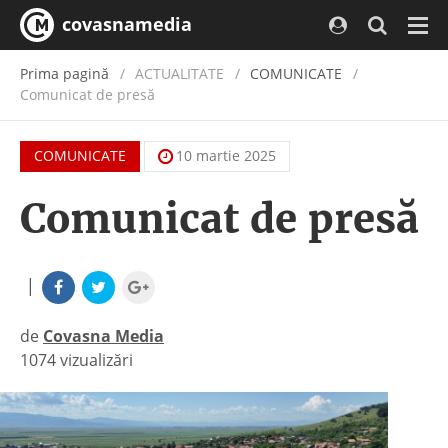
covasnamedia
Navi
Prima pagină
ACTUALITATE
/
COMUNICATE
Comunicat de presă
COMUNICATE
10 martie 2025
Comunicat de presă
|
de
Covasna Media
1074 vizualizări
|