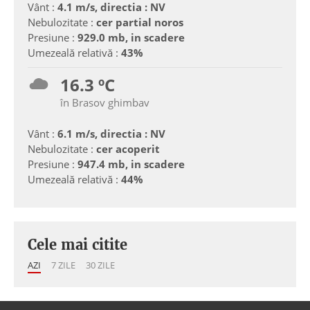
Vânt :
4.1 m/s, directia : NV
Nebulozitate :
cer partial noros
Presiune :
929.0 mb, in scadere
Umezeală relativă :
43%
16.3 ºC
în Brasov ghimbav
Vânt :
6.1 m/s, directia : NV
Nebulozitate :
cer acoperit
Presiune :
947.4 mb, in scadere
Umezeală relativă :
44%
Cele mai citite
AZI
7 ZILE
30 ZILE