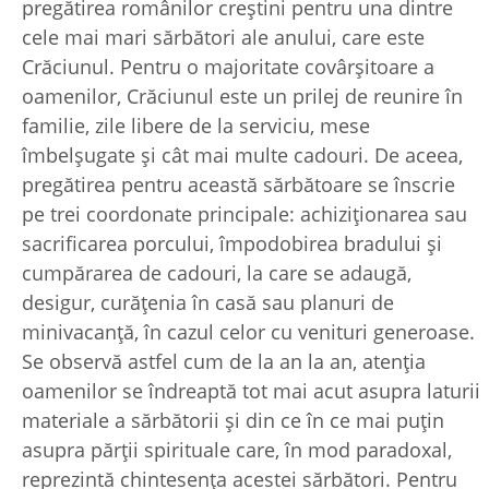
pregătirea românilor creștini pentru una dintre
cele mai mari sărbători ale anului, care este
Crăciunul. Pentru o majoritate covârșitoare a
oamenilor, Crăciunul este un prilej de reunire în
familie, zile libere de la serviciu, mese
îmbelșugate și cât mai multe cadouri. De aceea,
pregătirea pentru această sărbătoare se înscrie
pe trei coordonate principale: achiziționarea sau
sacrificarea porcului, împodobirea bradului și
cumpărarea de cadouri, la care se adaugă,
desigur, curățenia în casă sau planuri de
minivacanță, în cazul celor cu venituri generoase.
Se observă astfel cum de la an la an, atenția
oamenilor se îndreaptă tot mai acut asupra laturii
materiale a sărbătorii și din ce în ce mai puțin
asupra părții spirituale care, în mod paradoxal,
reprezintă chintesența acestei sărbători. Pentru