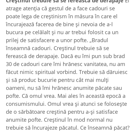
Creștinul trebuie să se ferească de derapaje
El
atrage atenția că gestul de a face cadouri se
poate lega de creștinism în măsura în care el
încurajează facerea de bine și nevoia de a-l
bucura pe celălalt și nu ar trebui folosit ca un
prilej de satisfacere a unor pofte. „Bradul
înseamnă cadouri. Creștinul trebuie să se
ferească de derapaje. Dacă eu îmi pun sub brad
30 de cadouri care îmi hrănesc vanitatea, nu am
făcut nimic spiritual vorbind. Trebuie să dăruiesc
și să produc bucurie pentru cât mai mulți
oameni, nu să îmi hrănesc anumite păcate sau
pofte. Că omul vrea. Mai ales în această epocă a
consumismului. Omul vrea și atunci se folosește
de o sărbătoare creștină pentru a-și satisface
anumite pofte. Creștinul în mod normal nu
trebuie să încurajeze păcatul. Ce înseamnă păcat?