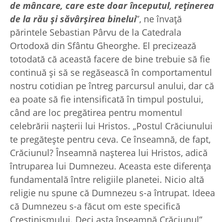
de mâncare, care este doar începutul, reținerea
de la rău și săvârșirea binelui
”, ne învață
părintele Sebastian Pârvu de la Catedrala
Ortodoxă din Sfântu Gheorghe. El precizează
totodată că această facere de bine trebuie să fie
continuă și să se regăsească în comportamentul
nostru cotidian pe întreg parcursul anului, dar că
ea poate să fie intensificată în timpul postului,
când are loc pregătirea pentru momentul
celebrării nașterii lui Hristos. „Postul Crăciunului
te pregătește pentru ceva. Ce înseamnă, de fapt,
Crăciunul? Înseamnă nașterea lui Hristos, adică
întruparea lui Dumnezeu. Aceasta este diferența
fundamentală între religiile planetei. Nicio altă
religie nu spune că Dumnezeu s-a întrupat. Ideea
că Dumnezeu s-a făcut om este specifică
Creștinismului. Deci asta înseamnă Crăciunul”,