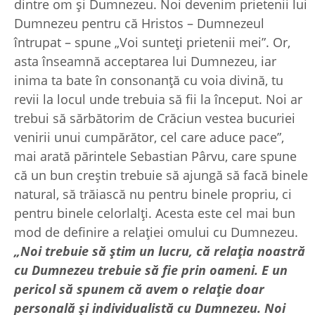
dintre om și Dumnezeu. Noi devenim prietenii lui
Dumnezeu pentru că Hristos – Dumnezeul
întrupat – spune „Voi sunteți prietenii mei”. Or,
asta înseamnă acceptarea lui Dumnezeu, iar
inima ta bate în consonanță cu voia divină, tu
revii la locul unde trebuia să fii la început. Noi ar
trebui să sărbătorim de Crăciun vestea bucuriei
venirii unui cumpărător, cel care aduce pace”,
mai arată părintele Sebastian Pârvu, care spune
că un bun creștin trebuie să ajungă să facă binele
natural, să trăiască nu pentru binele propriu, ci
pentru binele celorlalți. Acesta este cel mai bun
mod de definire a relației omului cu Dumnezeu.
„Noi trebuie să știm un lucru, că relația noastră
cu Dumnezeu trebuie să fie prin oameni. E un
pericol să spunem că avem o relație doar
personală și individualistă cu Dumnezeu. Noi