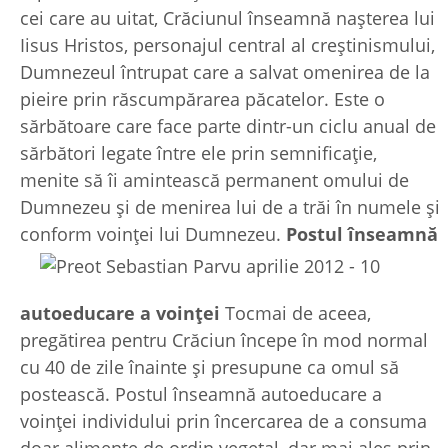
cei care au uitat, Crăciunul înseamnă nașterea lui
Iisus Hristos, personajul central al creștinismului,
Dumnezeul întrupat care a salvat omenirea de la
pieire prin răscumpărarea păcatelor. Este o
sărbătoare care face parte dintr-un ciclu anual de
sărbători legate între ele prin semnificație,
menite să îi amintească permanent omului de
Dumnezeu și de menirea lui de a trăi în numele și
conform voinței lui Dumnezeu.
Postul înseamnă
autoeducare a voinței
Tocmai de aceea,
pregătirea pentru Crăciun începe în mod normal
cu 40 de zile înainte și presupune ca omul să
postească. Postul înseamnă autoeducare a
voinței individului prin încercarea de a consuma
doar alimente de ordin vegetal, dar mai ales prin