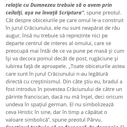
relația cu Dumnezeu trebuie să o avem prin
ceilalți, așa ne învață Scriptura”
, spune preotul.
Cât despre obiceiurile pe care omul le-a construit
în jurul Crăciunului, ele nu sunt neapărat de rău
augur, însă nu trebuie să reprezinte nici pe
departe centrul de interes al omului, care se
preocupă mai întâi de ce va pune pe masă și cum
își va decora pomul decât de post, rugăciune și
iubirea față de aproapele. „Toate obiceiurile astea
care sunt în jurul Crăciunului n-au legătură
directă cu creștinismul. Din câte știu eu, bradul a
fost introdus în povestea Crăciunului de către un
părinte franciscan, dacă nu mă înșel, deci oricum
undeva în spațiul german. El nu simbolizează
ceva Hristic în sine, dar în timp a căpătat o
valoare simbolică”, spune preotul Pârvu.