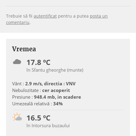
Trebuie să fii
autentificat
pentru a putea
posta un
comentariu
.
Vremea
17.8 ºC
în Sfantu gheorghe (munte)
Vânt :
2.9 m/s, directia : VNV
Nebulozitate :
cer acoperit
Presiune :
948.4 mb, in scadere
Umezeală relativă :
34%
16.5 ºC
în Intorsura buzaului