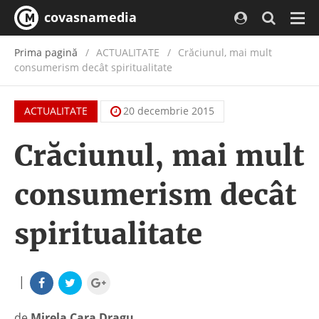
covasnamedia
Navi
Prima pagină
ACTUALITATE
/
Crăciunul, mai mult
consumerism decât spiritualitate
ACTUALITATE
20 decembrie 2015
Crăciunul, mai mult
consumerism decât
spiritualitate
|
de
Mirela Cara Dragu