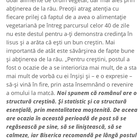
abținerea de la rău. Preoții atrag atenția cu
fiecare prilej că faptul de a avea o alimentație
vegetariană pe întreg parcursul celor 40 de zile
nu este destul pentru a-ți demonstra credința în
Iisus și a arăta că ești un bun creștin. Mai
importantă de atât este săvârșirea de fapte bune
şi abținerea de la rău. „Pentru creștini, postul a
fost o ocazie de a se interioriza mai mult, de a sta
mai mult de vorbă cu ei înșiși și – e o expresie –
să-și vină în fire, prin asta însemnând o revenire
a omului la matcă.
Noi spunem că românul are o
structură creștină. Și statistic și ca structură
esențială, prin mentalitatea moștenită. De aceea
are ocazia în această perioadă de post să se
regăsească pe sine, să se liniștească, să se
calmeze, iar Biserica recomandă pe lângă postul