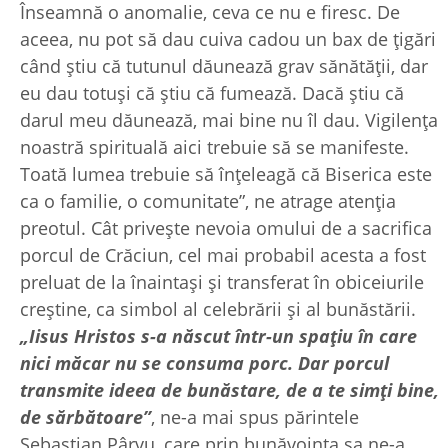
Înseamnă o anomalie, ceva ce nu e firesc. De
aceea, nu pot să dau cuiva cadou un bax de țigări
când știu că tutunul dăunează grav sănătății, dar
eu dau totuși că știu că fumează. Dacă știu că
darul meu dăunează, mai bine nu îl dau. Vigilența
noastră spirituală aici trebuie să se manifeste.
Toată lumea trebuie să înțeleagă că Biserica este
ca o familie, o comunitate”, ne atrage atenția
preotul. Cât privește nevoia omului de a sacrifica
porcul de Crăciun, cel mai probabil acesta a fost
preluat de la înaintași și transferat în obiceiurile
creștine, ca simbol al celebrării și al bunăstării.
„Iisus Hristos s-a născut într-un spațiu în care
nici măcar nu se consuma porc. Dar porcul
transmite ideea de bunăstare, de a te simți bine,
de sărbătoare”
, ne-a mai spus părintele
Sebastian Pârvu, care prin bunăvoința sa ne-a