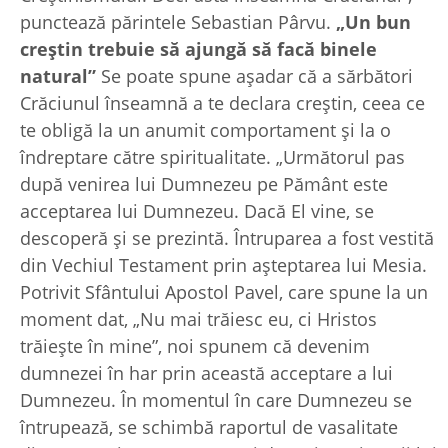
punctează părintele Sebastian Pârvu.
„Un bun
creștin trebuie să ajungă să facă binele
natural”
Se poate spune așadar că a sărbători
Crăciunul înseamnă a te declara creștin, ceea ce
te obligă la un anumit comportament și la o
îndreptare către spiritualitate. „Următorul pas
după venirea lui Dumnezeu pe Pământ este
acceptarea lui Dumnezeu. Dacă El vine, se
descoperă și se prezintă. Întruparea a fost vestită
din Vechiul Testament prin așteptarea lui Mesia.
Potrivit Sfântului Apostol Pavel, care spune la un
moment dat, „Nu mai trăiesc eu, ci Hristos
trăiește în mine”, noi spunem că devenim
dumnezei în har prin această acceptare a lui
Dumnezeu. În momentul în care Dumnezeu se
întrupează, se schimbă raportul de vasalitate