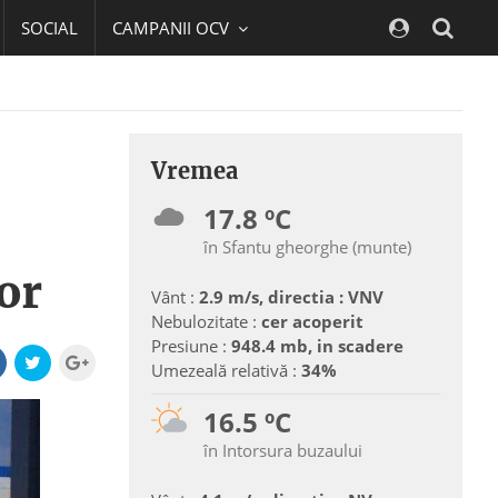
SOCIAL
CAMPANII OCV
Navig
Vremea
17.8 ºC
în Sfantu gheorghe (munte)
or
Vânt :
2.9 m/s, directia : VNV
Nebulozitate :
cer acoperit
Presiune :
948.4 mb, in scadere
Umezeală relativă :
34%
16.5 ºC
în Intorsura buzaului