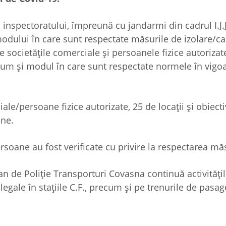
ul inspectoratului, împreună cu jandarmi din cadrul I.J.J
modului în care sunt respectate măsurile de izolare/c
e societățile comerciale și persoanele fizice autoriza
recum și modul în care sunt respectate normele în vigo
iale/persoane fizice autorizate, 25 de locații și obiecti
ane.
persoane au fost verificate cu privire la respectarea mă
an de Poliție Transporturi Covasna continuă activități
egale în stațiile C.F., precum și pe trenurile de pasag