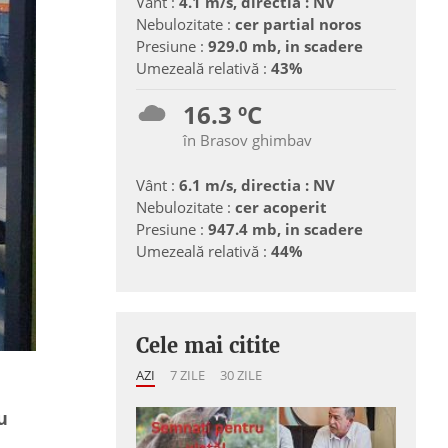
Vânt :
4.1 m/s, directia : NV
Nebulozitate :
cer partial noros
Presiune :
929.0 mb, in scadere
Umezeală relativă :
43%
16.3 ºC
în Brasov ghimbav
Vânt :
6.1 m/s, directia : NV
Nebulozitate :
cer acoperit
Presiune :
947.4 mb, in scadere
Umezeală relativă :
44%
Cele mai citite
AZI
7 ZILE
30 ZILE
u