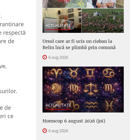
.
arantinare
ACTUALITATE
te respectă
are de
Ursul care ar fi ucis un cioban la
Belin încă se plimbă prin comună
6 aug 2026
ve,
surilor.
ACTUALITATE
le de
eri ce
Horoscop 6 august 2026 (joi)
6 aug 2026