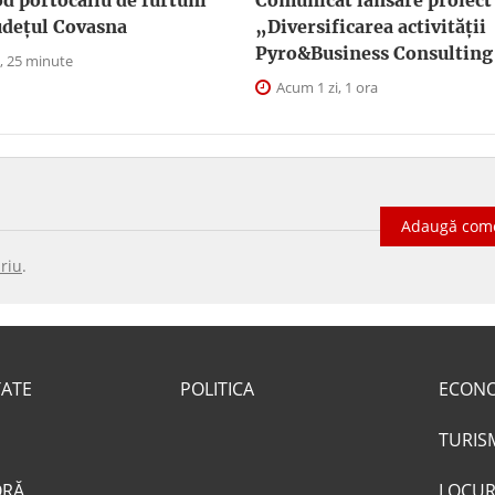
d portocaliu de furtuni
Comunicat lansare proiect
judeţul Covasna
„Diversificarea activității
Pyro&Business Consulting
, 25 minute
Acum 1 zi, 1 ora
Adaugă com
riu
.
TATE
POLITICA
ECON
TURIS
ORĂ
LOCUR