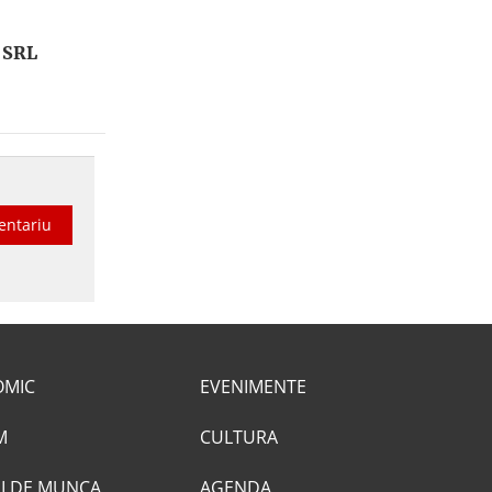
 SRL
entariu
OMIC
EVENIMENTE
M
CULTURA
I DE MUNCA
AGENDA