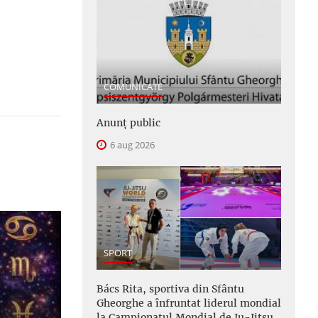
COMUNICATE
Anunţ public
6 aug 2026
SPORT
Bács Rita, sportiva din Sfântu
Gheorghe a înfruntat liderul mondial
la Campionatul Mondial de Ju-Jitsu