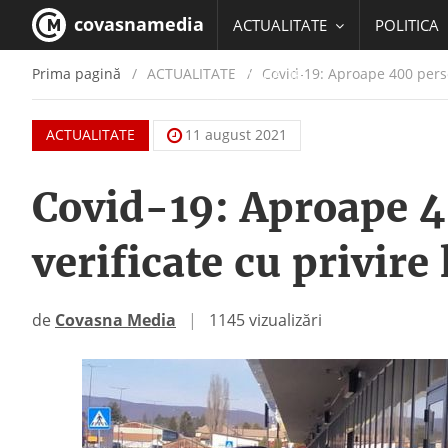
covasnamedia
ACTUALITATE
POLITICA
Prima pagină
ACTUALITATE
/
Covid-19: Aproape 400 persoa
EDUCATIE
ACTUALITATE
11 august 2021
Covid-19: Aproape 4
verificate cu privire
de
Covasna Media
|
1145 vizualizări