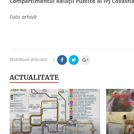
Compartimentul Relații Publice al IPJ Covasn
Foto arhivă
Distribuie articolul:
|
ACTUALITATE