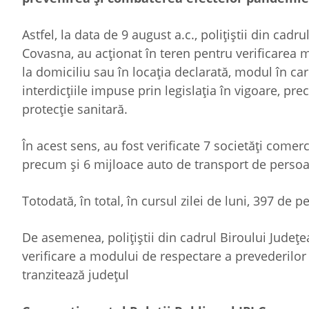
Astfel, la data de 9 august a.c., polițiștii din cadr
Covasna, au acționat în teren pentru verificarea 
la domiciliu sau în locația declarată, modul în car
interdicțiile impuse prin legislația în vigoare, p
protecție sanitară.
În acest sens, au fost verificate 7 societăți comerc
precum și 6 mijloace auto de transport de perso
Totodată, în total, în cursul zilei de luni, 397 de 
De asemenea, polițiștii din cadrul Biroului Județe
verificare a modului de respectare a prevederilor l
tranzitează județul