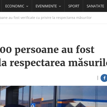
ECONOMIC
EVENIMENTE
SPORT
SANATATE
ne au fost verificate cu privire la respectarea măsurilor
00 persoane au fost
 la respectarea măsuril
|