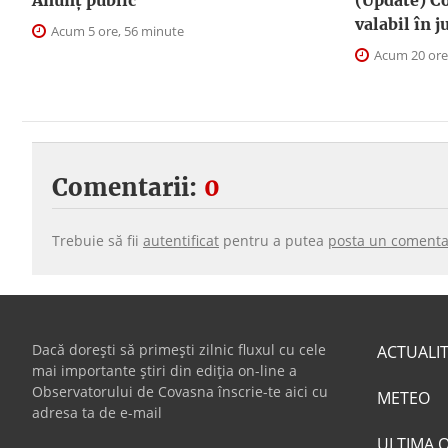
Anunţ public
(Update) Co
valabil în 
Acum 5 ore, 56 minute
Acum 20 ore
Comentarii:
0
Trebuie să fii
autentificat
pentru a putea
posta un comenta
Dacă dorești să primești zilnic fluxul cu cele
ACTUALI
mai importante știri din ediția on-line a
Observatorului de Covasna înscrie-te aici cu
METEO
adresa ta de e-mail
ULTIMA 