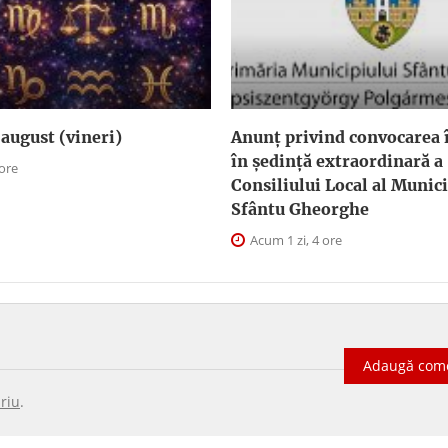
august (vineri)
Anunţ privind convocarea î
în şedinţă extraordinară a
 ore
Consiliului Local al Munici
Sfântu Gheorghe
Acum 1 zi, 4 ore
Adaugă com
riu
.