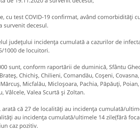
ata de 19.11.2020 a survenit decesul;
ghe, cu test COVID-19 confirmat, având comorbidități 
a survenit decesul.
lul județului incidența cumulată a cazurilor de infecta
5/1000 de locuitori.
/1000 sunt, conform raportării de duminică, Sfântu Ghe
 Brateș, Chichiș, Chilieni, Comandău, Coșeni, Covasna,
a, Mărcuș, Micfalău, Micloșoara, Pachia, Păpăuți, Poian
, Vâlcele, Valea Scurtă și Zoltan.
 arată că 27 de localități au incidența cumulată/ultime
calități au incidența cumulată/ultimele 14 zile(fără foc
ciun caz pozitiv.