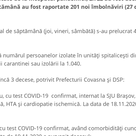
ptămână au fost raportate 201 noi îmbolnăviri (27
 final de săptămână (joi, vineri, sâmbătă) s-au prelucrat
numărul persoanelor izolate în unități spitalicești di
 carantinei sau izolării la 1.040.
ncă 3 decese, potrivit Prefecturii Covasna și DSP:
u, cu test COVID-19 confirmat, internat la SJU Brașov
că, HTA și cardiopatie ischemică. La data de 18.11.202
, cu test COVID-19 confirmat, având comorbidități cun