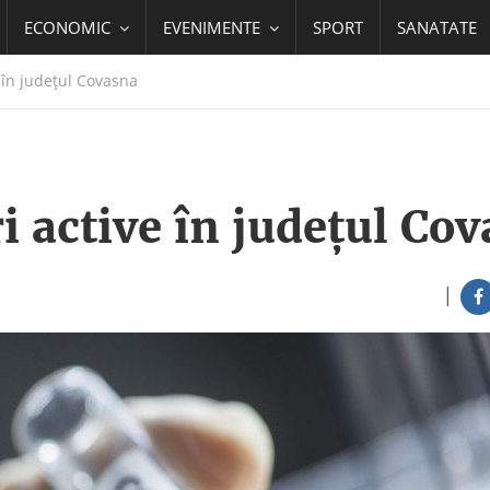
ECONOMIC
EVENIMENTE
SPORT
SANATATE
 în județul Covasna
 active în județul Co
|