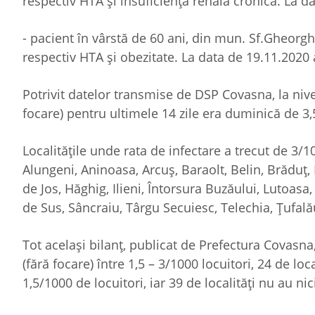
respectiv HTA și insuficiență renală cronică. La d
- pacient în vârstă de 60 ani, din mun. Sf.Gheor
respectiv HTA și obezitate. La data de 19.11.2020 
Potrivit datelor transmise de DSP Covasna, la nive
focare) pentru ultimele 14 zile era duminică de 3,
Localitățile unde rata de infectare a trecut de 3
Alungeni, Aninoasa, Arcuș, Baraolt, Belin, Brăduț,
de Jos, Hăghig, Ilieni, Întorsura Buzăului, Lutoas
de Sus, Sâncraiu, Târgu Secuiesc, Telechia, Țufalău
Tot același bilanț, publicat de Prefectura Covasna,
(fără focare) între 1,5 – 3/1000 locuitori, 24 de lo
1,5/1000 de locuitori, iar 39 de localități nu au ni