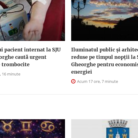
i pacient internat la SJU
Iluminatul public şi arhite
orghe caută urgent
reduse pe timpul nopţii la
e trombocite
Gheorghe pentru economis
energiei
, 16 minute
Acum 17 ore, 7 minute