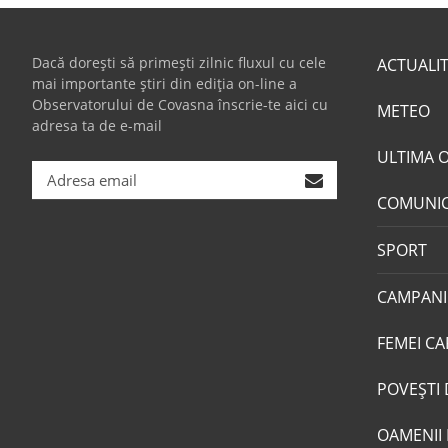
Dacă dorești să primești zilnic fluxul cu cele
ACTUALI
mai importante știri din ediția on-line a
Observatorului de Covasna înscrie-te aici cu
METEO
adresa ta de e-mail
ULTIMA 
COMUNI
SPORT
CAMPANI
FEMEI CA
POVEŞTI 
OAMENII 