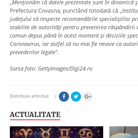
„
Menționăm că datele prezentate sunt în dinamică și
Prefectura Covasna, punctând totodată că „
Instit
județului să respecte recomandările specialiștilor pr
stabilite de autorități pentru prevenirea răspândirii
comun depus până în acest moment şi deciziile special
Coronavirus, iar astfel să nu mai fie nevoie ca autori
prevederilor legale”.
Sursa foto: GettyImages/Digi24.ro
Distribuie articolul:
|
ACTUALITATE