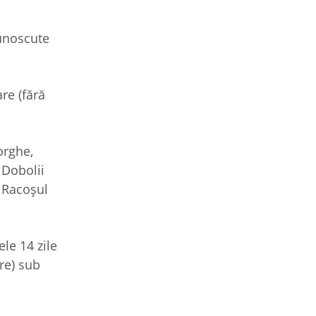
cunoscute
re (fără
orghe,
 Dobolii
, Racoșul
le 14 zile
are) sub