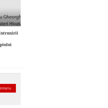
ntrunirii
piului
entariu