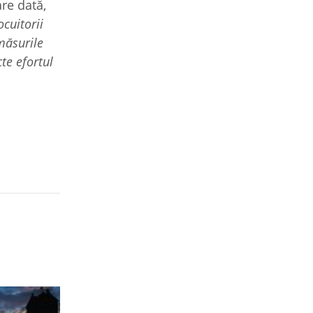
are dată,
ocuitorii
măsurile
te efortul