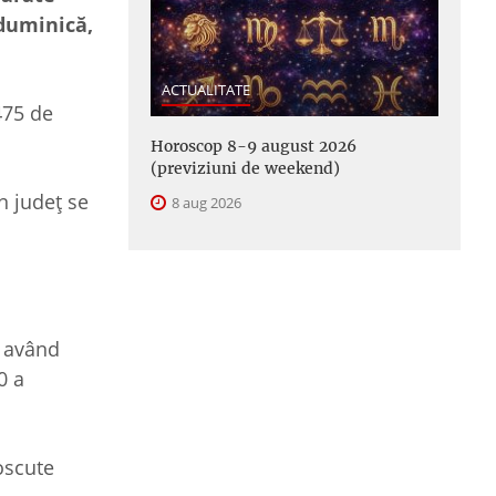
 duminică,
ACTUALITATE
 475 de
Horoscop 8-9 august 2026
(previziuni de weekend)
n județ se
8 aug 2026
, având
0 a
oscute