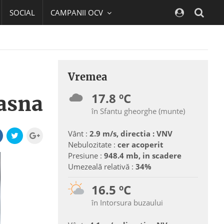
SOCIAL
CAMPANII OCV
Navig
Vremea
17.8 ºC
vasna
în Sfantu gheorghe (munte)
Vânt :
2.9 m/s, directia : VNV
Nebulozitate :
cer acoperit
Presiune :
948.4 mb, in scadere
Umezeală relativă :
34%
16.5 ºC
în Intorsura buzaului