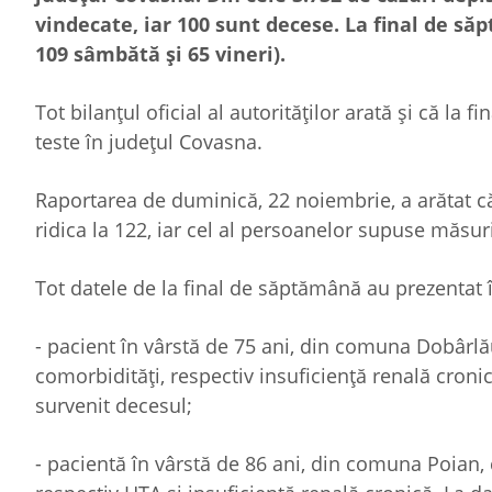
vindecate, iar 100 sunt decese. La final de să
109 sâmbătă și 65 vineri).
Tot bilanțul oficial al autorităților arată și că la
teste în județul Covasna.
Raportarea de duminică, 22 noiembrie, a arătat că 
ridica la 122, iar cel al persoanelor supuse măsurii
Tot datele de la final de săptămână au prezentat î
- pacient în vârstă de 75 ani, din comuna Dobârlă
comorbidități, respectiv insuficiență renală croni
survenit decesul;
- pacientă în vârstă de 86 ani, din comuna Poian