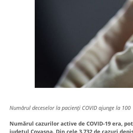
Numărul deceselor la pacienți COVID ajunge la 100
Numărul cazurilor active de COVID-19 era, potr
județul Covasna. Din cele 3.732 de cazuri depi