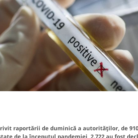
ivit raportării de duminică a autorităților, de 910
state de la începutul pandemiei, 2.722 au fost dec