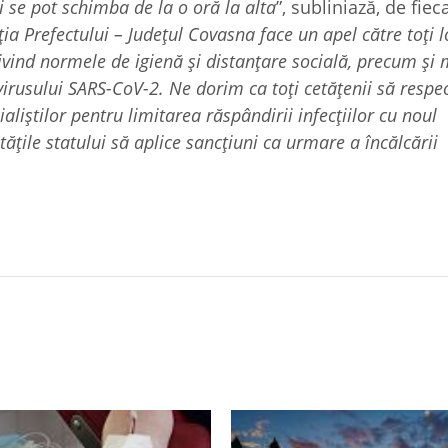
 se pot schimba de la o oră la alta
”, subliniază, de fiec
uția Prefectului – Județul Covasna face un apel către toți l
ivind normele de igienă și distanțare socială, precum și 
 virusului SARS-CoV-2. Ne dorim ca toţi cetăţenii să respec
iștilor pentru limitarea răspândirii infecțiilor cu noul
tățile statului să aplice sancţiuni ca urmare a încălcării