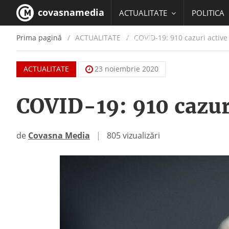
covasnamedia
ACTUALITATE
POLITICA
Prima pagină
ACTUALITATE
/
COVID-19: 910 cazuri active
EDUCATIE
ACTUALITATE
23 noiembrie 2020
COVID-19: 910 cazuri
de
Covasna Media
|
805 vizualizări