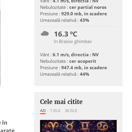
Vânt :
4.1 m/s, directia : NV
Nebulozitate :
cer partial noros
Presiune :
929.0 mb, in scadere
Umezeală relativă :
43%
16.3 ºC
în Brasov ghimbav
Vânt :
6.1 m/s, directia : NV
Nebulozitate :
cer acoperit
Presiune :
947.4 mb, in scadere
Umezeală relativă :
44%
Cele mai citite
AZI
7 ZILE
30 ZILE
 în
larate