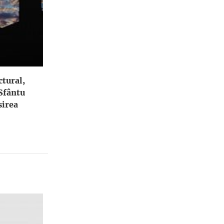
ctural,
 Sfântu
irea