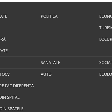
TATE
POLITICA
ECON
TURIS
ORĂ
LOCUR
CATE
SANATATE
SOCIA
I OCV
AUTO
ECOLO
RE FAC DIFERENȚA
DIN SPITAL
DIN SPATELE