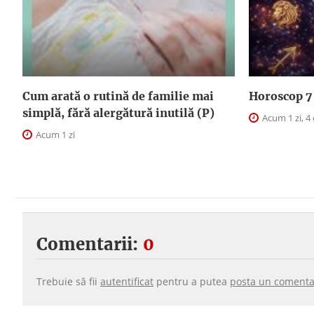
Cum arată o rutină de familie mai
Horoscop 7 
simplă, fără alergătură inutilă (P)
Acum 1 zi, 4
Acum 1 zi
Comentarii:
0
Trebuie să fii
autentificat
pentru a putea
posta un comenta