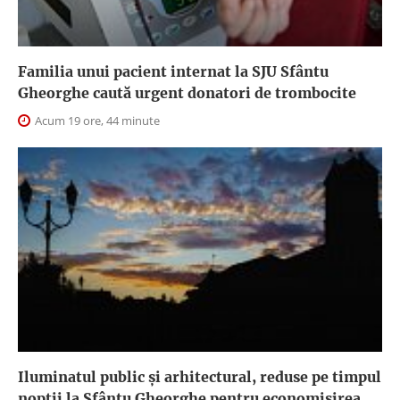
Familia unui pacient internat la SJU Sfântu
Gheorghe caută urgent donatori de trombocite
Acum 19 ore, 44 minute
Iluminatul public şi arhitectural, reduse pe timpul
nopţii la Sfântu Gheorghe pentru economisirea