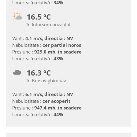
Umezeală relativă :
34%
16.5 ºC
în Intorsura buzaului
Vânt :
4.1 m/s, directia : NV
Nebulozitate :
cer partial noros
Presiune :
929.0 mb, in scadere
Umezeală relativă :
43%
16.3 ºC
în Brasov ghimbav
Vânt :
6.1 m/s, directia : NV
Nebulozitate :
cer acoperit
Presiune :
947.4 mb, in scadere
Umezeală relativă :
44%