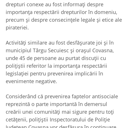
drepturi conexe au fost informați despre
importanța respectării drepturilor în domeniu,
precum și despre consecințele legale și etice ale
pirateriei.
Activități similare au fost desfășurate joi și în
municipiul Târgu Secuiesc și orașul Covasna,
unde 45 de persoane au purtat discuții cu
polițiștii referitor la importanța respectării
legislației pentru prevenirea implicării în
evenimente negative.
Considerând că prevenirea faptelor antisociale
reprezintă o parte importantă în demersul
creării unei comunități mai sigure pentru toți
cetățenii, polițiștii Inspectoratului de Poliție
Județean Covasna vor desfășura în continuare