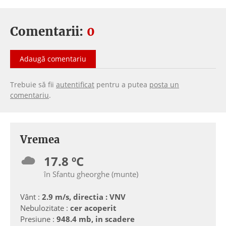
Comentarii:
0
Adaugă comentariu
Trebuie să fii
autentificat
pentru a putea
posta un
comentariu
.
Vremea
17.8 ºC
în Sfantu gheorghe (munte)
Vânt :
2.9 m/s, directia : VNV
Nebulozitate :
cer acoperit
Presiune :
948.4 mb, in scadere