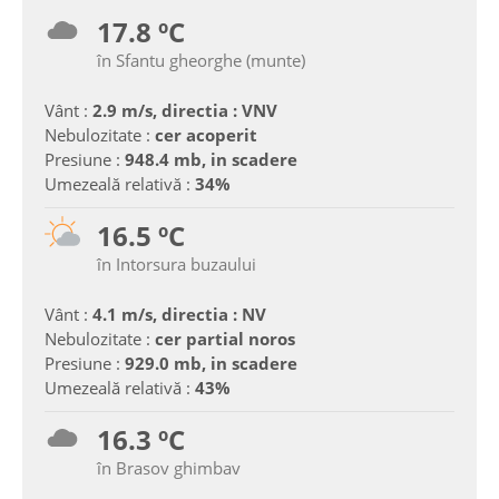
17.8 ºC
în Sfantu gheorghe (munte)
Vânt :
2.9 m/s, directia : VNV
Nebulozitate :
cer acoperit
Presiune :
948.4 mb, in scadere
Umezeală relativă :
34%
16.5 ºC
în Intorsura buzaului
Vânt :
4.1 m/s, directia : NV
Nebulozitate :
cer partial noros
Presiune :
929.0 mb, in scadere
Umezeală relativă :
43%
16.3 ºC
în Brasov ghimbav