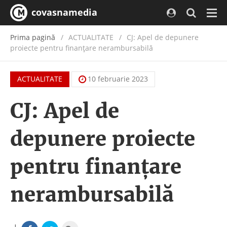
covasnamedia
Navi
Prima pagină
ACTUALITATE
/
CJ: Apel de depunere
proiecte pentru finanțare nerambursabilă
ACTUALITATE
10 februarie 2023
CJ: Apel de
depunere proiecte
pentru finanțare
nerambursabilă