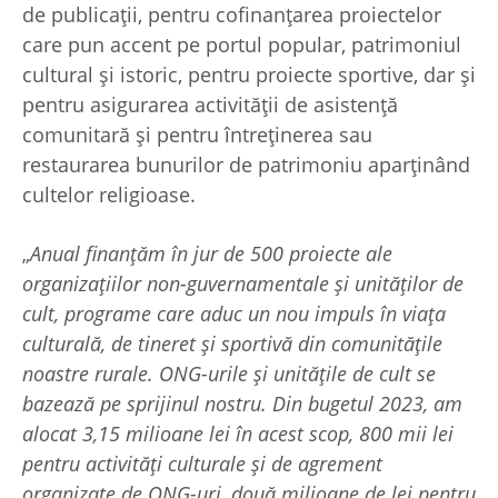
de publicații, pentru cofinanțarea proiectelor
care pun accent pe portul popular, patrimoniul
cultural și istoric, pentru proiecte sportive, dar și
pentru asigurarea activității de asistență
comunitară și pentru întreținerea sau
restaurarea bunurilor de patrimoniu aparținând
cultelor religioase.
„
Anual finanțăm în jur de 500 proiecte ale
organizațiilor non-guvernamentale și unităților de
cult, programe care aduc un nou impuls în viața
culturală, de tineret și sportivă din comunitățile
noastre rurale. ONG-urile și unitățile de cult se
bazează pe sprijinul nostru. Din bugetul 2023, am
alocat 3,15 milioane lei în acest scop, 800 mii lei
pentru activități culturale și de agrement
organizate de ONG-uri, două milioane de lei pentru