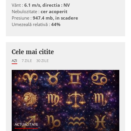
Vânt :
6.1 m/s, directia : NV
Nebulozitate :
cer acoperit
Presiune :
947.4 mb, in scadere
Umezeală relativă :
44%
Cele mai citite
AZI
7 ZILE
30 ZILE
ACTUALITATE