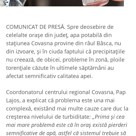
COMUNICAT DE PRESĂ. Spre deosebire de
celelalte orașe din județ, apa potabilă din
stațiunea Covasna provine din râul Bâsca, nu
din izvoare, și în ciuda faptului că precipitațiile
nu creează, de obicei, probleme în zonă, ploile
torențiale căzute în ultimele săptămâni au
afectat semnificativ calitatea apei.
Coordonatorul centrului regional Covasna, Pap
Lajos, a explicat că problema este una mai
complexă, existând mai multe cauze care duc la
creșterea nivelului de turbiditate:
„Prima și cea
mai mare problemă este că în oraș există pierderi
semnificative de apă, astfel că sistemul trebuie să