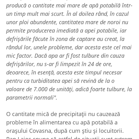
producă o cantitate mai mare de apă potabilă într-
un timp mult mai scurt. În al doilea rând, în cazul
unor ploi abundente, cantitatea mare de noroi nu
permite producerea imediată a apei potabile, iar
defrișările făcute în zona de captare au creat, la
rândul lor, unele probleme, dar acesta este cel mai
mic factor. Dacă apa ar fi fost tulbure din cauza
defrișărilor, nu s-ar fi limpezit în 24 de ore,
deoarece, în esență, acesta este timpul necesar
pentru ca turbiditatea apei să revină de la o
valoare de 7.000 de unități, adică foarte tulbure, la
parametrii normali".
O cantitate mică de precipitații nu cauzează
probleme în alimentarea cu apă potabilă a
orașului Covasna, după cum știu și locuitorii.
Pap Lajos spune că astfel de situații sunt extrem