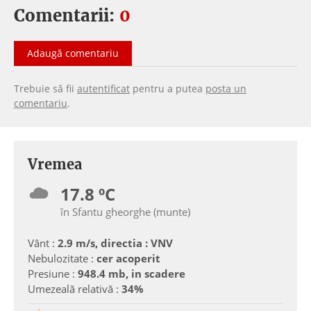
Comentarii:
0
Adaugă comentariu
Trebuie să fii
autentificat
pentru a putea
posta un
comentariu
.
Vremea
17.8 ºC
în Sfantu gheorghe (munte)
Vânt :
2.9 m/s, directia : VNV
Nebulozitate :
cer acoperit
Presiune :
948.4 mb, in scadere
Umezeală relativă :
34%