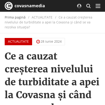
covasnamedia
Navi
Prima pagină
ACTUALITATE
/
Ce a cauzat creșterea
nivelului de turbiditate a apei la Covasna și când se va
rezolva situația?
ACTUALITATE
28 iunie 2024
Ce a cauzat
creșterea nivelului
de turbiditate a apei
la Covasna și când