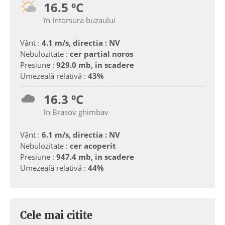
16.5 ºC
în Intorsura buzaului
Vânt :
4.1 m/s, directia : NV
Nebulozitate :
cer partial noros
Presiune :
929.0 mb, in scadere
Umezeală relativă :
43%
16.3 ºC
în Brasov ghimbav
Vânt :
6.1 m/s, directia : NV
Nebulozitate :
cer acoperit
Presiune :
947.4 mb, in scadere
Umezeală relativă :
44%
Cele mai citite