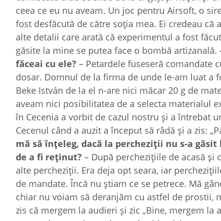
ceea ce eu nu aveam. Un joc pentru Airsoft, o siren
fost desfăcută de către soția mea. Ei credeau că 
alte detalii care arată că experimentul a fost făc
găsite la mine se putea face o bombă artizanală.
făceai cu ele?
– Petardele fuseseră comandate cu
dosar. Domnul de la firma de unde le-am luat a fo
Beke István de la el n-are nici măcar 20 g de mate
aveam nici posibilitatea de a selecta materialul e
în Cecenia a vorbit de cazul nostru și a întrebat
Cecenul când a auzit a început să râdă și a zis:
mă să în
ț
eleg, dacă la perchezi
ț
ii nu s-a găsi
de a fi reținut?
– După perchezițiile de acasă și d
alte percheziții. Era deja opt seara, iar percheziț
de mandate. Încă nu știam ce se petrece. Mă gând
chiar nu voiam să deranjăm cu astfel de prostii, 
zis că mergem la audieri și zic „Bine, mergem la 