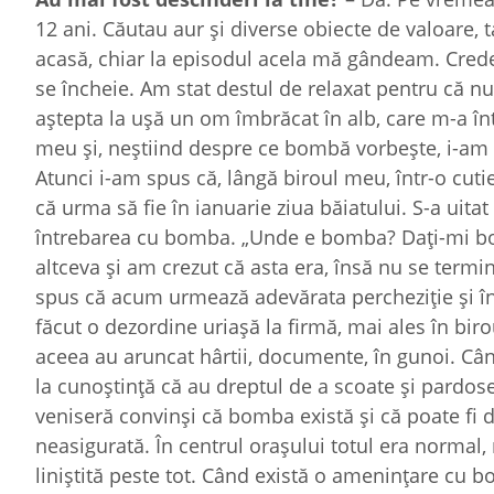
12 ani. Căutau aur și diverse obiecte de valoare, 
acasă, chiar la episodul acela mă gândeam. Credea
se încheie. Am stat destul de relaxat pentru că n
aștepta la ușă un om îmbrăcat în alb, care m-a î
meu și, neștiind despre ce bombă vorbește, i-am s
Atunci i-am spus că, lângă biroul meu, într-o cutie,
că urma să fie în ianuarie ziua băiatului. S-a uitat
întrebarea cu bomba. „Unde e bomba? Dați-mi bom
altceva și am crezut că asta era, însă nu se termi
spus că acum urmează adevărata percheziție și î
făcut o dezordine uriașă la firmă, mai ales în bir
aceea au aruncat hârtii, documente, în gunoi. Câ
la cunoștință că au dreptul de a scoate și pardose
veniseră convinși că bomba există și că poate fi 
neasigurată. În centrul orașului totul era normal
liniștită peste tot. Când există o amenințare cu 