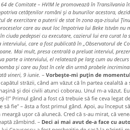
t 64 de Comitate – HVIM le promovează în Transilvania î
mpotriva cetă
țenilor români ș
i a bunurilor acestora, dezi
ul de exercitare a puterii de stat în zona așa-zisului Ținu
roceselor care au avut loc împotriva lui Beke István nu 
în ciuda pedepsei cu executare, cazierul lui era curat la 
 interviul
ui, care a fost publicată în „Observatorul de C
soane. Mai mult, presa centrală a preluat interviul, prez
ua parte a interviului, el relatează pe larg cum au decurs
ă bomba
ș
i care au fost în cele din urmă probele incriminat
tă vineri, 9 iunie.
–
Vorbește-mi puț
in de momentu
apătul străzii, când am văzut că în partea cealaltă a s
 mașină și doi civili atunci coborau. Unul m-a văzut. E
i-l!” Primul gând a fost că trebuie să fie ceva legat d
 să fie” – ăsta a fost primul gând. Apoi, au început s
ă meargă ușor că alunecă. Cred că s-au mirat, că vene
așteaptă zâmbind. –
Deci ai mai avut de-a face cu auto
lui Ceaușescu a fost percheziție de casă la părinții 