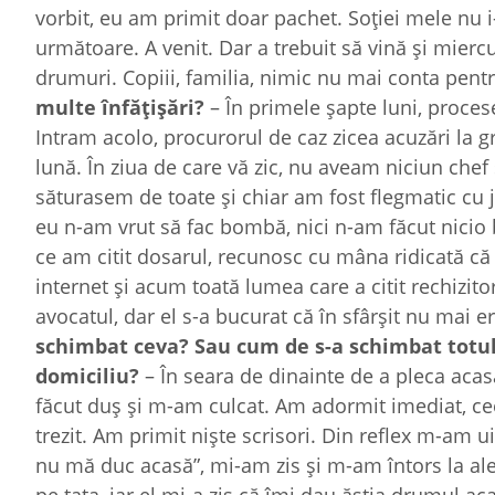
vorbit, eu am primit doar pachet. Soției mele nu i-
următoare. A venit. Dar a trebuit să vină și miercur
drumuri. Copiii, familia, nimic nu mai conta pentr
multe înfă
țiș
ări?
– În primele șapte luni, proces
Intram acolo, procurorul de caz zicea acuzări la 
lună. În ziua de care vă zic, nu aveam niciun ch
săturasem de toate și chiar am fost flegmatic cu
eu n-am vrut să fac bombă, nici n-am făcut nic
ce am citit dosarul, recunosc cu mâna ridicată 
internet și acum toată lumea care a citit rechizi
avocatul, dar el s-a bucurat că în sfârșit nu mai 
schimbat ceva? Sau cum de s-a schimbat totul
domiciliu?
– În seara de dinainte de a pleca acas
făcut duș și m-am culcat. Am adormit imediat, ce
trezit. Am primit niște scrisori. Din reflex m-am ui
nu mă duc acasă”, mi-am zis și m-am întors la ale 