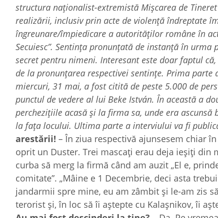
structura na
ț
ionalist-extremistă Mi
ș
carea de Tinere
realizării, inclusiv prin acte d
e violenț
ă îndreptate î
îngreunare/împiedicare a autorită
ților române în act
Secuiesc”. Sentința pronunț
ată de instan
ț
ă în urma p
secret pentru nimeni. Interesant este doar faptul că, 
de la pronun
țarea respectivei sentințe.
Prima parte a
miercuri, 31 mai, a fost citită de peste 5.000 de per
punctul de vedere al lui Beke István. În această a do
perchezi
ț
iile acasă
ș
i la firma sa, unde era ascuns
la fa
ța locului.
Ultima parte a interviului va fi publica
arestării!
– În ziua respectivă ajunsesem chiar în c
oprit un Duster. Trei mascați erau deja ieșiți din
curba să merg la firmă când am auzit „El e, prindeț
comitate”. „Mâine e 1 Decembrie, deci asta trebuie
jandarmii spre mine, eu am zâmbit și le-am zis s
terorist și, în loc să îi aștepte cu Kalaşnikov, îi 
Au mai fost descinderi la tine?
– Da. Pe vremea 