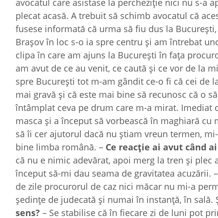
avocatul care asistase la percheziție nici nu s-a a
plecat acasă. A trebuit să schimb avocatul că aces
fusese informată că urma să fiu dus la București,
Brașov în loc s-o ia spre centru și am întrebat u
clipa în care am ajuns la București în fața procur
am avut de ce au venit, ce caută și ce vor de la m
spre București tot m-am gândit ce-o fi că cei de 
mai gravă și că este mai bine să recunosc că o să 
întâmplat ceva pe drum care m-a mirat. Imediat ce
masca și a început să vorbească în maghiară cu m
să îi cer ajutorul dacă nu știam vreun termen, mi
bine limba română. –
Ce reacție ai avut când ai
că nu e nimic adevărat, apoi merg la tren și plec 
început să-mi dau seama de gravitatea acuzării. 
de zile procurorul de caz nici măcar nu mi-a pe
ședințe de judecată și numai în instanță, în sală. Ș
sens?
– Se stabilise că în fiecare zi de luni pot p