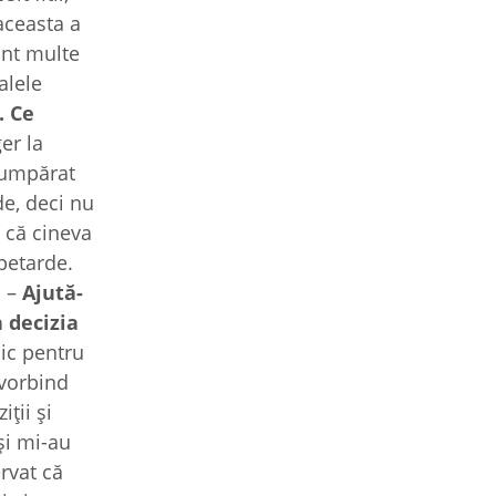
aceasta a
unt multe
alele
. Ce
er la
 cumpărat
de, deci nu
t că cineva
petarde.
. –
Ajută-
 decizia
nic pentru
 vorbind
ții și
și mi-au
rvat că