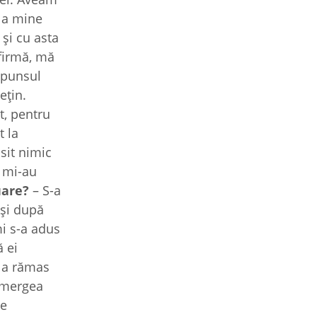
 la mine
și cu asta
 firmă, mă
spunsul
ețin.
t, pentru
t la
sit nimic
) mi-au
uare?
– S-a
 și după
i s-a adus
ă ei
a a rămas
a mergea
le