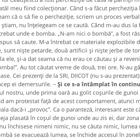
tatăl meu fiind colecționar. Când s-a făcut percheziția
m că o să fie o percheziție, scriem un proces verbal 
u știam, nu înțelegeam ce se caută. Când m-au dus la
ntrebat unde e bomba. „N-am nici o bombă”, a fost ră
pus să caute. M-a întrebat ce materiale explozibile d
 sunt niște petarde, două artificii și niște jerbe de tor
 la ele, și-a dat seama că nu erau ce căutau și a reveni
ba!”. Au tot căutat vreme de două, trei ore. N-au gă
nase. Cei prezenți de la SRI, DIICOT (nu s-au prezentat
ncep ei demersurile. –
Și ce s-a întâmplat în contin
oul nostru, unde prima oară au golit coșurile de gunoi
nd am protestat față de acest comportament, atunci m
ala dacă-i „provoc”. Ca o paranteză, interesant este c
deja plasată în coșul de gunoi unde au zis ei, dar zon
, nu închisese nimeni nimic, nu se căuta nimic, lume
bombă se evacuează lumea, se închide accesul în zone