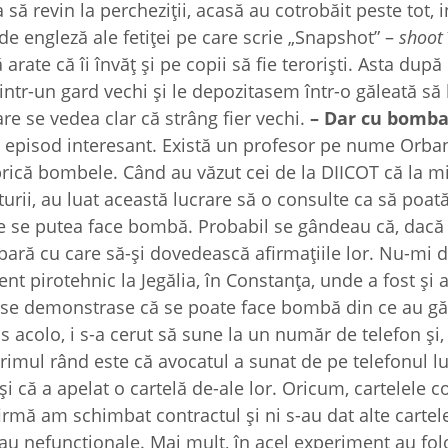
 să revin la percheziții, acasă au cotrobăit peste tot, i
de engleză ale fetiței pe care scrie „Snapshot” –
shoot
ate că îi învăț și pe copii să fie teroriști. Asta după 
ntr-un gard vechi și le depozitasem într-o găleată să 
care se vedea clar că strâng fier vechi.
– Dar cu bomb
 episod interesant. Există un profesor pe nume Orba
abrică bombele. Când au văzut cei de la DIICOT că la m
urii, au luat această lucrare să o consulte ca să poat
re se putea face bombă. Probabil se gândeau că, dacă 
apară cu care să-și dovedească afirmațiile lor. Nu-mi 
ent pirotehnic la Jegălia, în Constanța, unde a fost și 
ă se demonstrase că se poate face bombă din ce au găs
 acolo, i s-a cerut să sune la un număr de telefon și,
imul rând este că avocatul a sunat de pe telefonul lu
i că a apelat o cartelă de-ale lor. Oricum, cartelele c
irmă am schimbat contractul și ni s-au dat alte cartele
au nefuncționale. Mai mult, în acel experiment au folosi