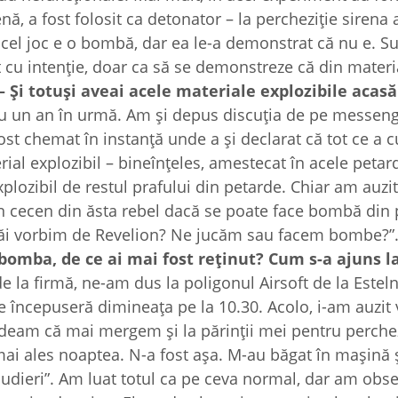
ă, a fost folosit ca detonator – la percheziție sirena 
acel joc e o bombă, dar ea le-a demonstrat că nu e. S
ut cu intenție, doar ca să se demonstreze că din materi
– Și totuș
i aveai acele materiale explozibile acasă
 un an în urmă. Am și depus discuția de pe messeng
st chemat în instanță unde a și declarat că tot ce a
rial explozibil – bineînțeles, amestecat în acele petar
xplozibil de restul prafului din petarde. Chiar am auzi
 un cecen din ăsta rebel dacă se poate face bombă din 
 „Păi vorbim de Revelion? Ne jucăm sau facem bombe?”
t bomba, de ce ai mai fost re
ținut? Cum s-a ajuns la
e la firmă, ne-am dus la poligonul Airsoft de la Estel
iile începuseră dimineața pe la 10.30. Acolo, i-am auzit
eam că mai mergem și la părinții mei pentru perchezi
mai ales noaptea. N-a fost așa. M-au băgat în mașină 
audieri”. Am luat totul ca pe ceva normal, dar am obse