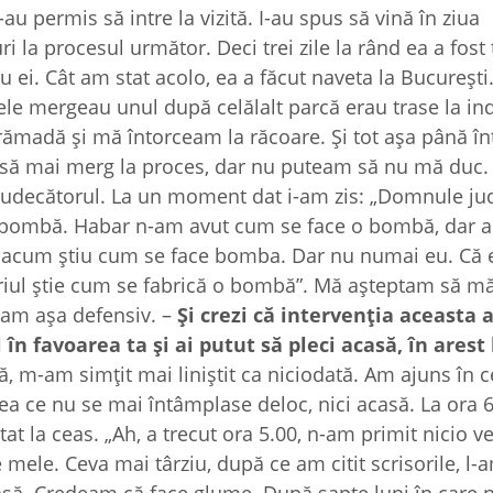
au permis să intre la vizită. I-au spus să vină în ziua
i la procesul următor. Deci trei zile la rând ea a fost 
u ei. Cât am stat acolo, ea a făcut naveta la București
ele mergeau unul după celălalt parcă erau trase la in
grămadă și mă întorceam la răcoare. Și tot așa până în
ef să mai merg la proces, dar nu puteam să nu mă duc
 judecătorul. La un moment dat i-am zis: „Domnule ju
io bombă. Habar n-am avut cum se face o bombă, dar
că acum știu cum se face bomba. Dar nu numai eu. Că 
toriul știe cum se fabrică o bombă”. Mă așteptam să mă
eram așa defensiv. –
Ș
i crezi că interven
ția aceasta a
 în favoarea ta ș
i ai putut să pleci acasă, în arest 
ă, m-am simțit mai liniștit ca niciodată. Am ajuns în c
ea ce nu se mai întâmplase deloc, nici acasă. La ora 
tat la ceas. „Ah, a trecut ora 5.00, n-am primit nicio v
mele. Ceva mai târziu, după ce am citit scrisorile, l-