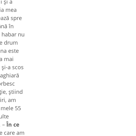
i și a
ția mea
ează spre
ână în
u habar nu
 pe drum
una este
-a mai
 și-a scos
maghiară
orbesc
e, știind
iri, am
rimele 55
ulte
. –
În ce
 de care am