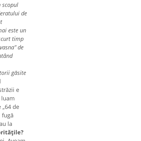
n scopul
deratului de
t
mai este un
scurt timp
ovasna” de
entând
orii găsite
l
trăzii e
u luam
e „64 de
ă fugă
au la
rită
țile?
mei. Aveam