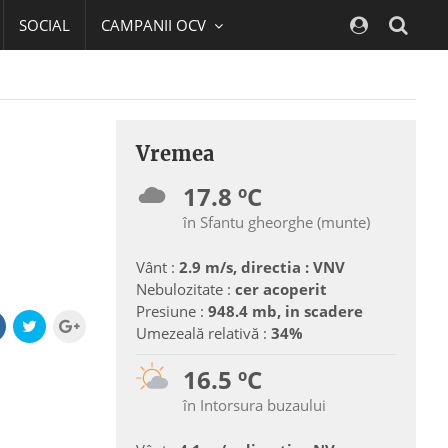
SOCIAL
CAMPANII OCV
Navig
Vremea
17.8 ºC
în Sfantu gheorghe (munte)
Vânt :
2.9 m/s, directia : VNV
Nebulozitate :
cer acoperit
Presiune :
948.4 mb, in scadere
Umezeală relativă :
34%
16.5 ºC
în Intorsura buzaului