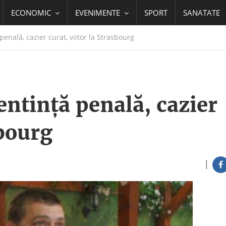
ECONOMIC
EVENIMENTE
SPORT
SANATATE
enală, cazier curat, viitor la Strasbourg
entință penală, cazier
sbourg
|