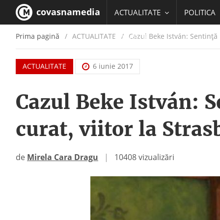
covasnamedia
ACTUALITATE
POLITICA
Prima pagină
ACTUALITATE
/
Cazul Beke István: Sentință p
EDUCATIE
ACTUALITATE
6 iunie 2017
Cazul Beke István: S
curat, viitor la Stra
de
Mirela Cara Dragu
|
10408 vizualizări