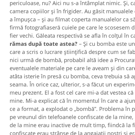
periculoase, nu? Aici nu s-a întâmplat nimic. Și, ca
camera copiilor și în frigider. Au găsit manualele 
a împușca – și au filmat coperta manualelor ca să ar
firmă fotografiaseră cuiele pe care le scosesem di
fier vechi. Găleata respectivă se afla în colțul în 
rămas după toate astea?
– Și cu bomba este un
care a scris o lucrare științifică despre cum se f
nici urmă de bombă, probabil altă idee a Procurat
eventualele materiale pe care le aveam și din ca
atâta isterie în presă cu bomba, ceva trebuia să 
seama. În orice caz, ulterior, s-a făcut un experim
meu prezent. El a fost cel care mi-a dat vestea c
mine. Mi-a explicat că în momentul în care a ajuns
ce a format, a explodat o „bombă”. Problema în pr
pe vreunul din telefoanele confiscate de la mine, ș
de la mine erau inactive de mult timp, fiindcă la f
confiscate erau strânse de la angajații noștri și er