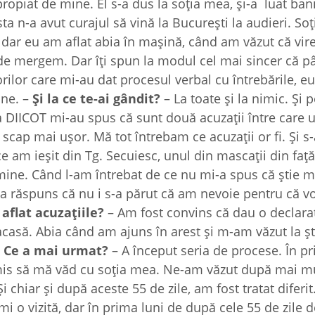
propiat de mine. El s-a dus la soția mea, și-a luat bani
ta n-a avut curajul să vină la București la audieri. So
 dar eu am aflat abia în mașină, când am văzut că vir
nde mergem. Dar îți spun la modul cel mai sincer că p
orilor care mi-au dat procesul verbal cu întrebările, e
ine. –
Și la ce te-ai gândit?
– La toate și la nimic. Și
la DIICOT mi-au spus că sunt două acuzații între care 
scap mai ușor. Mă tot întrebam ce acuzații or fi. Și s
 am ieșit din Tg. Secuiesc, unul din mascații din față
ine. Când l-am întrebat de ce nu mi-a spus că știe 
-a răspuns că nu i s-a părut că am nevoie pentru că v
 aflat acuzațiile?
– Am fost convins că dau o declarați
acasă. Abia când am ajuns în arest și m-am văzut la șt
–
Ce a mai urmat?
– A început seria de procese. În p
rmis să mă văd cu soția mea. Ne-am văzut după mai m
i chiar și după aceste 55 de zile, am fost tratat diferit
rimi o vizită, dar în prima luni de după cele 55 de zile