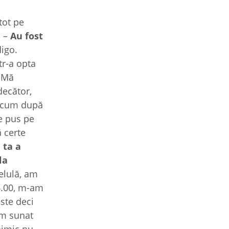
tot pe
. –
Au fost
digo.
tr-a opta
. Mă
decător,
 acum după
e pus pe
 certe
 ta a
la
elulă, am
6.00, m-am
este deci
am sunat