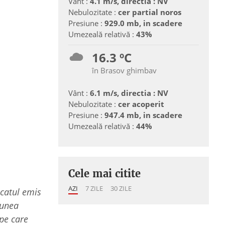
Vânt :
4.1 m/s, directia : NV
Nebulozitate :
cer partial noros
Presiune :
929.0 mb, in scadere
Umezeală relativă :
43%
16.3 ºC
în Brasov ghimbav
Vânt :
6.1 m/s, directia : NV
Nebulozitate :
cer acoperit
Presiune :
947.4 mb, in scadere
Umezeală relativă :
44%
Cele mai citite
AZI
7 ZILE
30 ZILE
catul emis
iunea
 pe care