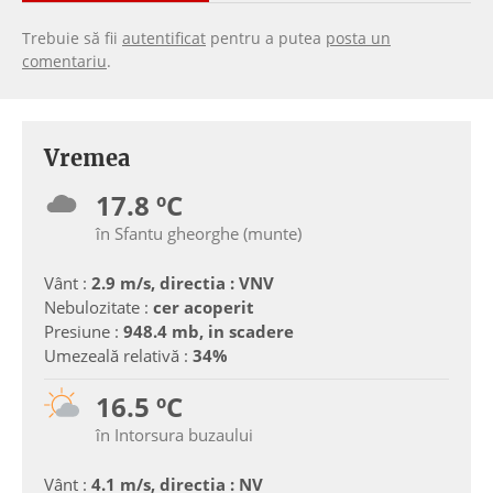
Trebuie să fii
autentificat
pentru a putea
posta un
comentariu
.
Vremea
17.8 ºC
în Sfantu gheorghe (munte)
Vânt :
2.9 m/s, directia : VNV
Nebulozitate :
cer acoperit
Presiune :
948.4 mb, in scadere
Umezeală relativă :
34%
16.5 ºC
în Intorsura buzaului
Vânt :
4.1 m/s, directia : NV