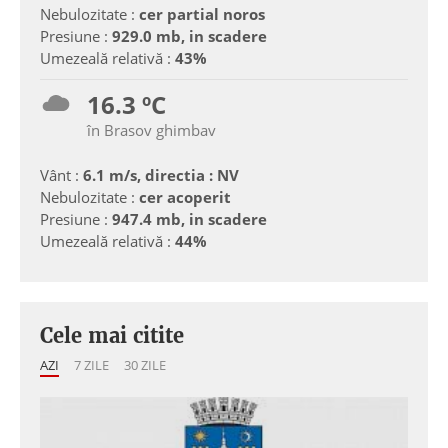
Nebulozitate :
cer partial noros
Presiune :
929.0 mb, in scadere
Umezeală relativă :
43%
16.3 ºC
în Brasov ghimbav
Vânt :
6.1 m/s, directia : NV
Nebulozitate :
cer acoperit
Presiune :
947.4 mb, in scadere
Umezeală relativă :
44%
Cele mai citite
AZI
7 ZILE
30 ZILE