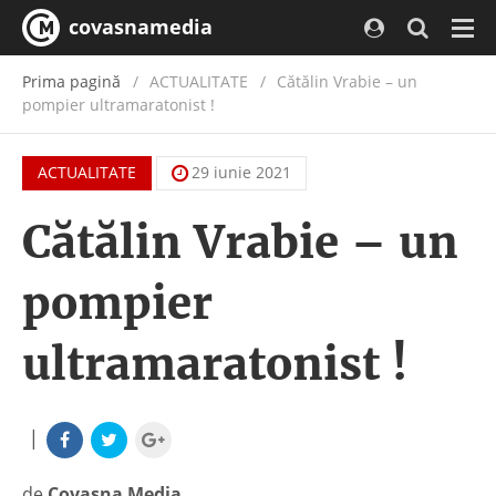
covasnamedia
Navi
Prima pagină
ACTUALITATE
/
Cătălin Vrabie – un
pompier ultramaratonist !
ACTUALITATE
29 iunie 2021
Cătălin Vrabie – un
pompier
ultramaratonist !
|
de
Covasna Media