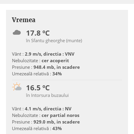
Vremea
17.8 ºC
în Sfantu gheorghe (munte)
Vânt :
2.9 m/s, directia : VNV
Nebulozitate :
cer acoperit
Presiune :
948.4 mb, in scadere
Umezeală relativă :
34%
16.5 ºC
în Intorsura buzaului
Vânt :
4.1 m/s, directia : NV
Nebulozitate :
cer partial noros
Presiune :
929.0 mb, in scadere
Umezeală relativă :
43%