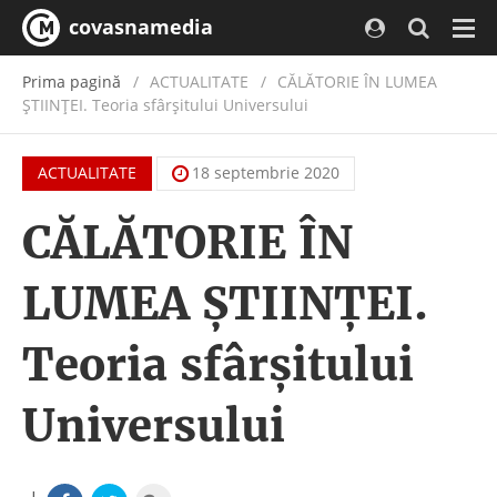
covasnamedia
Navi
Prima pagină
ACTUALITATE
/
CĂLĂTORIE ÎN LUMEA
ŞTIINŢEI. Teoria sfârşitului Universului
ACTUALITATE
18 septembrie 2020
CĂLĂTORIE ÎN
LUMEA ŞTIINŢEI.
Teoria sfârşitului
Universului