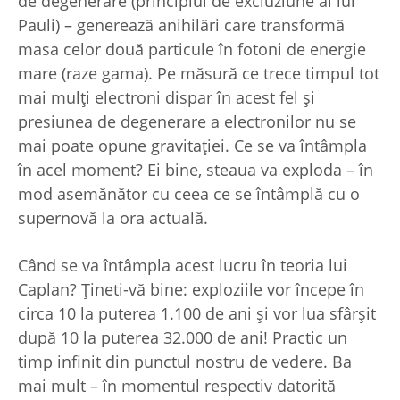
de degenerare (principiul de excluziune al lui
Pauli) – generează anihilări care transformă
masa celor două particule în fotoni de energie
mare (raze gama). Pe măsură ce trece timpul tot
mai mulţi electroni dispar în acest fel şi
presiunea de degenerare a electronilor nu se
mai poate opune gravitaţiei. Ce se va întâmpla
în acel moment? Ei bine, steaua va exploda – în
mod asemănător cu ceea ce se întâmplă cu o
supernovă la ora actuală.
Când se va întâmpla acest lucru în teoria lui
Caplan? Ţineti-vă bine: exploziile vor începe în
circa 10 la puterea 1.100 de ani şi vor lua sfârşit
după 10 la puterea 32.000 de ani! Practic un
timp infinit din punctul nostru de vedere. Ba
mai mult – în momentul respectiv datorită