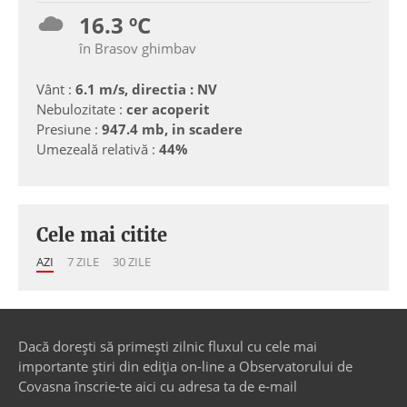
16.3 ºC
în Brasov ghimbav
Vânt :
6.1 m/s, directia : NV
Nebulozitate :
cer acoperit
Presiune :
947.4 mb, in scadere
Umezeală relativă :
44%
Cele mai citite
AZI
7 ZILE
30 ZILE
Dacă dorești să primești zilnic fluxul cu cele mai
importante știri din ediția on-line a Observatorului de
Covasna înscrie-te aici cu adresa ta de e-mail