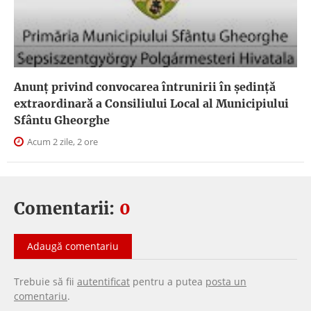
Anunţ privind convocarea întrunirii în şedinţă
extraordinară a Consiliului Local al Municipiului
Sfântu Gheorghe
Acum 2 zile, 2 ore
Comentarii:
0
Adaugă comentariu
Trebuie să fii
autentificat
pentru a putea
posta un
comentariu
.