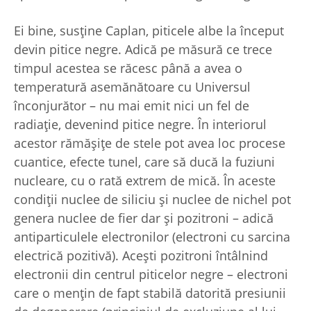
Ei bine, susţine Caplan, piticele albe la început
devin pitice negre. Adică pe măsură ce trece
timpul acestea se răcesc până a avea o
temperatură asemănătoare cu Universul
înconjurător – nu mai emit nici un fel de
radiaţie, devenind pitice negre. În interiorul
acestor rămăşiţe de stele pot avea loc procese
cuantice, efecte tunel, care să ducă la fuziuni
nucleare, cu o rată extrem de mică. În aceste
condiţii nuclee de siliciu şi nuclee de nichel pot
genera nuclee de fier dar şi pozitroni – adică
antiparticulele electronilor (electroni cu sarcina
electrică pozitivă). Aceşti pozitroni întâlnind
electronii din centrul piticelor negre – electroni
care o menţin de fapt stabilă datorită presiunii