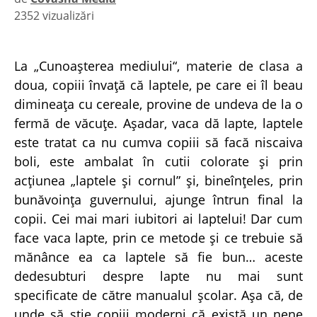
2352 vizualizări
|
La „Cunoaşterea mediului“, materie de clasa a
doua, copiii învaţă că laptele, pe care ei îl beau
dimineaţa cu cereale, provine de undeva de la o
fermă de văcuţe. Aşadar, vaca dă lapte, laptele
este tratat ca nu cumva copiii să facă niscaiva
boli, este ambalat în cutii colorate şi prin
acţiunea „laptele şi cornul” şi, bineînţeles, prin
bunăvoinţa guvernului, ajunge întrun final la
copii. Cei mai mari iubitori ai laptelui! Dar cum
face vaca lapte, prin ce metode şi ce trebuie să
mănânce ea ca laptele să fie bun… aceste
dedesubturi despre lapte nu mai sunt
specificate de către manualul şcolar. Aşa că, de
unde să ştie copiii moderni că există un nene