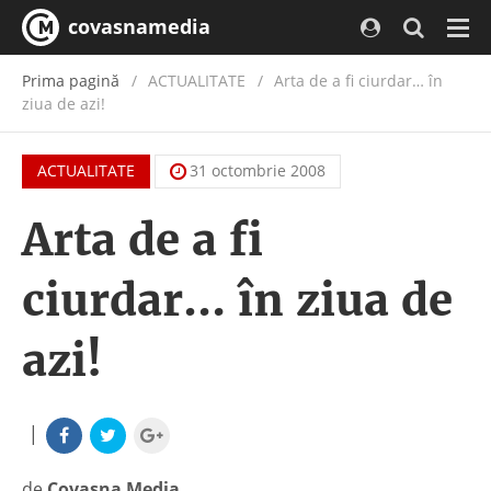
covasnamedia
Navi
Prima pagină
ACTUALITATE
/
Arta de a fi ciurdar… în
ziua de azi!
ACTUALITATE
31 octombrie 2008
Arta de a fi
ciurdar… în ziua de
azi!
|
de
Covasna Media