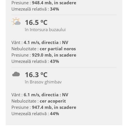
Presiune :
948.4 mb, in scadere
Umezeală relativă :
34%
16.5 ºC
în Intorsura buzaului
Vânt :
4.1 m/s, directia : NV
Nebulozitate :
cer partial noros
Presiune :
929.0 mb, in scadere
Umezeală relativă :
43%
16.3 ºC
în Brasov ghimbav
Vânt :
6.1 m/s, directia : NV
Nebulozitate :
cer acoperit
Presiune :
947.4 mb, in scadere
Umezeală relativă :
44%