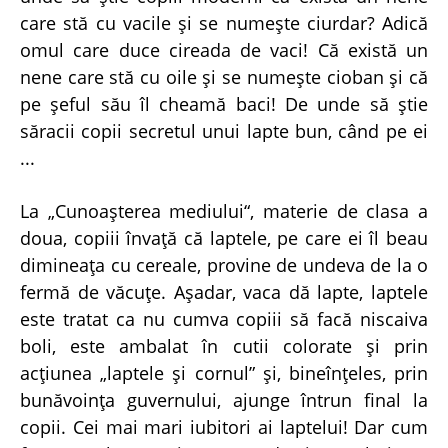
care stă cu vacile şi se numeşte ciurdar? Adică
omul care duce cireada de vaci! Că există un
nene care stă cu oile şi se numeşte cioban şi că
pe şeful său îl cheamă baci! De unde să ştie
săracii copii secretul unui lapte bun, când pe ei
...
La „Cunoaşterea mediului“, materie de clasa a
doua, copiii învaţă că laptele, pe care ei îl beau
dimineaţa cu cereale, provine de undeva de la o
fermă de văcuţe. Aşadar, vaca dă lapte, laptele
este tratat ca nu cumva copiii să facă niscaiva
boli, este ambalat în cutii colorate şi prin
acţiunea „laptele şi cornul” şi, bineînţeles, prin
bunăvoinţa guvernului, ajunge întrun final la
copii. Cei mai mari iubitori ai laptelui! Dar cum