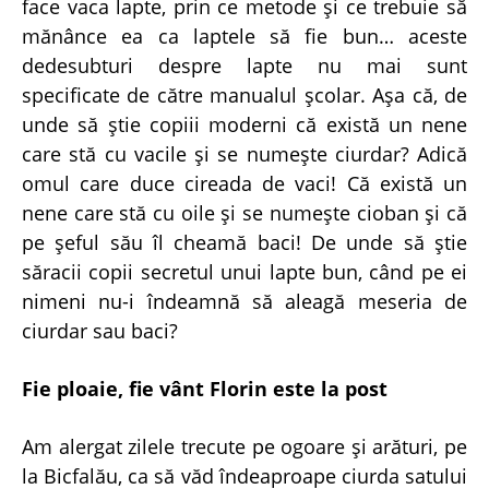
face vaca lapte, prin ce metode şi ce trebuie să
mănânce ea ca laptele să fie bun… aceste
dedesubturi despre lapte nu mai sunt
specificate de către manualul şcolar. Aşa că, de
unde să ştie copiii moderni că există un nene
care stă cu vacile şi se numeşte ciurdar? Adică
omul care duce cireada de vaci! Că există un
nene care stă cu oile şi se numeşte cioban şi că
pe şeful său îl cheamă baci! De unde să ştie
săracii copii secretul unui lapte bun, când pe ei
nimeni nu-i îndeamnă să aleagă meseria de
ciurdar sau baci?
Fie ploaie, fie vânt Florin este la post
Am alergat zilele trecute pe ogoare şi arături, pe
la Bicfalău, ca să văd îndeaproape ciurda satului