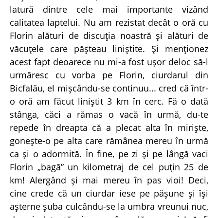
latură dintre cele mai importante vizând
calitatea laptelui. Nu am rezistat decât o oră cu
Florin alături de discuţia noastră şi alături de
văcuţele care păşteau liniştite. Şi menţionez
acest fapt deoarece nu mi-a fost uşor deloc să-l
urmăresc cu vorba pe Florin, ciurdarul din
Bicfalău, el mişcându-se continuu... cred că într-
o oră am făcut liniştit 3 km în cerc. Fă o dată
stânga, căci a rămas o vacă în urmă, du-te
repede în dreapta că a plecat alta în mirişte,
goneşte-o pe alta care rămânea mereu în urmă
ca şi o adormită. În fine, pe zi şi pe lângă vaci
Florin „bagă” un kilometraj de cel puţin 25 de
km! Alergând şi mai mereu în pas vioi! Deci,
cine crede că un ciurdar iese pe păşune şi îşi
aşterne şuba culcându-se la umbra vreunui nuc,