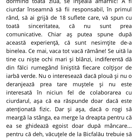
dormind toată ziua, se înşeală amarnic! A fi
ciurdar înseamnă să fii responsabil, în primul
rând, să ai grijă de 18 suflete care, vă spun cu
toată sinceritatea, că nu sunt prea
comunicative. Chiar aş putea spune după
această experienţă, că sunt nesimţite de-a
binelea. Ce mai, vaca tot vacă rămâne! Se uită la
tine cu nişte ochi mari şi blânzi, indiferentă dă
din fălci rumegând liniştită fiecare colţişor de
iarbă verde. Nu o interesează dacă plouă şi nu o
deranjează prea tare muştele şi nu este
interesată în niciun fel de colaborarea cu
ciurdarul, aşa că ea răspunde doar dacă este
atenţionată fizic. Dar şi aşa, dacă o rogi să
meargă la stânga, ea merge la dreapta pentru că
ea se ghidează egoist doar după mâncare...
pentru că deh, văcuţele de la Bicfalău trebuie să