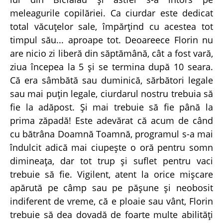
meleagurile copilăriei. Ca ciurdar este dedicat
total văcuţelor sale, împărţind cu acestea tot
timpul său... aproape tot. Deoareece Florin nu
are nicio zi liberă din săptămână, cât a fost vară,
ziua începea la 5 şi se termina după 10 seara.
Că era sâmbătă sau duminică, sărbători legale
sau mai puţin legale, ciurdarul nostru trebuia să
fie la adăpost. Şi mai trebuie să fie până la
prima zăpadă! Este adevărat că acum de când
cu bătrâna Doamnă Toamnă, programul s-a mai
îndulcit adică mai ciupeşte o oră pentru somn
dimineaţa, dar tot trup şi suflet pentru vaci
trebuie să fie. Vigilent, atent la orice mişcare
apărută pe câmp sau pe păşune şi neobosit
indiferent de vreme, că e ploaie sau vânt, Florin
trebuie să dea dovadă de foarte multe abilităţi