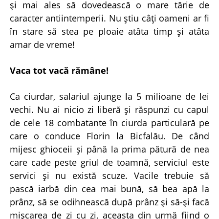
şi mai ales să dovedească o mare tărie de
caracter antiintemperii. Nu ştiu câţi oameni ar fi
în stare să stea pe ploaie atâta timp şi atâta
amar de vreme!
Vaca tot vacă rămâne!
Ca ciurdar, salariul ajunge la 5 milioane de lei
vechi. Nu ai nicio zi liberă şi răspunzi cu capul
de cele 18 combatante în ciurda particulară pe
care o conduce Florin la Bicfalău. De când
mijesc ghioceii şi până la prima pătură de nea
care cade peste griul de toamnă, serviciul este
servici şi nu există scuze. Vacile trebuie să
pască iarbă din cea mai bună, să bea apă la
prânz, să se odihnească după prânz şi să-şi facă
mişcarea de zi cu zi, aceasta din urmă fiind o