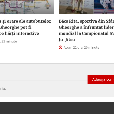
e și orare ale autobuzelor
Bács Rita, sportiva din Sfâ
Gheorghe pot fi
Gheorghe a înfruntat lider
pe hărți interactive
mondial la Campionatul M
Ju-Jitsu
, 23 minute
Acum 22 ore, 26 minute
Adaugă com
riu
.