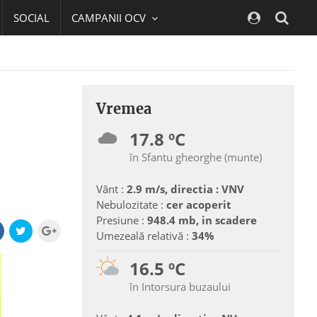
SOCIAL
CAMPANII OCV
Navig
Vremea
17.8 ºC
în Sfantu gheorghe (munte)
Vânt :
2.9 m/s, directia : VNV
Nebulozitate :
cer acoperit
Presiune :
948.4 mb, in scadere
Umezeală relativă :
34%
16.5 ºC
în Intorsura buzaului