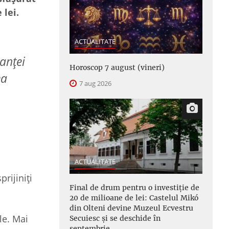
 lei.
ACTUALITATE
ranței
Horoscop 7 august (vineri)
ea
7 aug 2026
ACTUALITATE
prijiniți
Final de drum pentru o investiție de
20 de milioane de lei: Castelul Mikó
din Olteni devine Muzeul Ecvestru
le. Mai
Secuiesc și se deschide în
septembrie