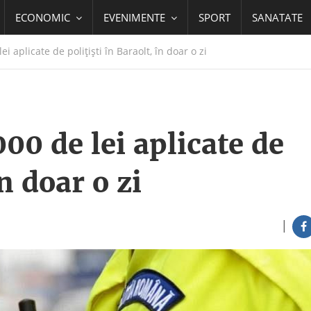
ECONOMIC
EVENIMENTE
SPORT
SANATATE
 aplicate de polițiști în Baraolt, în doar o zi
00 de lei aplicate de
în doar o zi
|