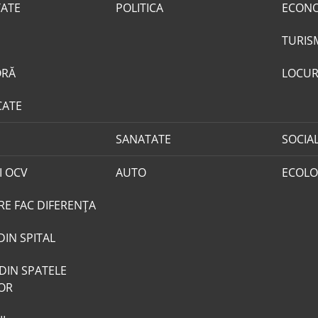
TATE
POLITICA
ECON
TURIS
ORĂ
LOCUR
CATE
SANATATE
SOCIA
I OCV
AUTO
ECOLO
RE FAC DIFERENȚA
DIN SPITAL
DIN SPATELE
LOR