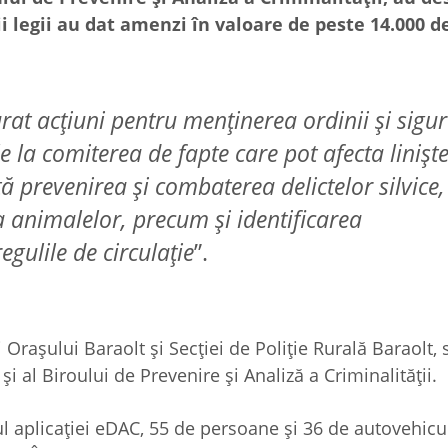
i legii au dat amenzi în valoare de peste 14.000 de
urat acțiuni pentru menținerea ordinii și sigu
e la comiterea de fapte care pot afecta linișt
ată prevenirea și combaterea delictelor silvice,
ia animalelor, precum și identificarea
gulile de circulație
”.
i Orașului Baraolt și Secției de Poliție Rurală Baraolt, s
i al Biroului de Prevenire și Analiză a Criminalității.
ul aplicației eDAC, 55 de persoane și 36 de autovehicu