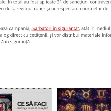
le. În total au fost aplicate 31 de sancțiuni contraven
eri de la regimul rutier și nerespectarea normelor de
ulează campania
„Sărbători în siguranță”
, atât în mediul
 dialog direct cu cetățenii, și vor distribui materiale in
ă în siguranță.