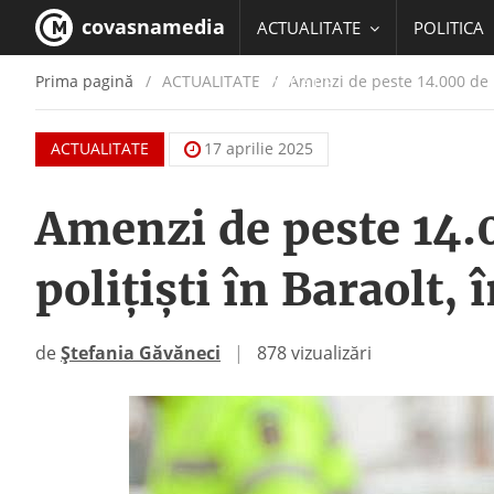
covasnamedia
ACTUALITATE
POLITICA
Prima pagină
ACTUALITATE
/
Amenzi de peste 14.000 de lei
EDUCATIE
ACTUALITATE
17 aprilie 2025
Amenzi de peste 14.0
polițiști în Baraolt, 
de
Ștefania Găvăneci
|
878 vizualizări