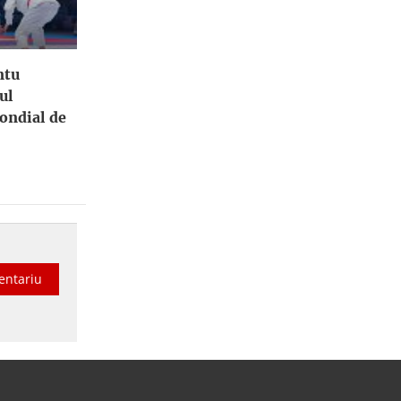
ntu
ul
ondial de
entariu