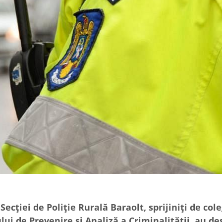
 Secției de Poliție Rurală Baraolt, sprijiniți de cole
ului de Prevenire și Analiză a Criminalității, au d