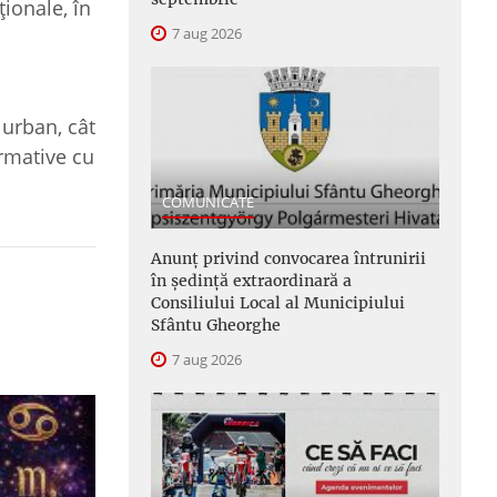
ționale, în
7 aug 2026
 urban, cât
formative cu
COMUNICATE
Anunţ privind convocarea întrunirii
în şedinţă extraordinară a
Consiliului Local al Municipiului
Sfântu Gheorghe
7 aug 2026