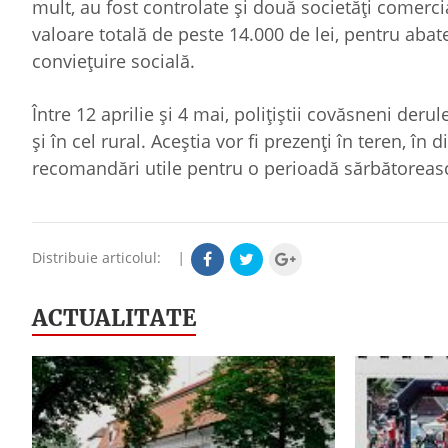
mult, au fost controlate și două societăți comercia
valoare totală de peste 14.000 de lei, pentru abat
conviețuire socială.
Între 12 aprilie și 4 mai, polițiștii covăsneni der
și în cel rural. Aceștia vor fi prezenți în teren, în
recomandări utile pentru o perioadă sărbătoreasc
Distribuie articolul:
|
ACTUALITATE