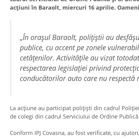
acțiuni în Baraolt, miercuri 16 aprilie. Oameni
„
În orașul Baraolt, polițiștii au desfăș
publice, cu accent pe zonele vulnerabil
cetățenilor. Activitățile au vizat totod
respectarea legislației privind protecț
conducătorilor auto care nu respectă re
La acțiune au participat polițiști din cadrul Poliție
de colegi din cadrul Serviciului de Ordine Publică ș
Conform IPJ Covasna, au fost verificate, cu ajutor