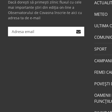
Dacă dorești să primești zilnic fluxul cu cele
ACTUALI
mai importante știri din ediția on-line a
Observatorului de Covasna înscrie-te aici cu
METEO
adresa ta de e-mail
ULTIMA 
COMUNI
SPORT
CAMPANI
FEMEI CA
POVEŞTI 
OAMENII 
FUNCŢII