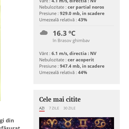
Vânt :
4.1 m/s, directia : NV
Nebulozitate :
cer partial noros
Presiune :
929.0 mb, in scadere
Umezeală relativă :
43%
16.3 ºC
în Brasov ghimbav
Vânt :
6.1 m/s, directia : NV
Nebulozitate :
cer acoperit
Presiune :
947.4 mb, in scadere
Umezeală relativă :
44%
Cele mai citite
AZI
7 ZILE
30 ZILE
gi din
esfășurat