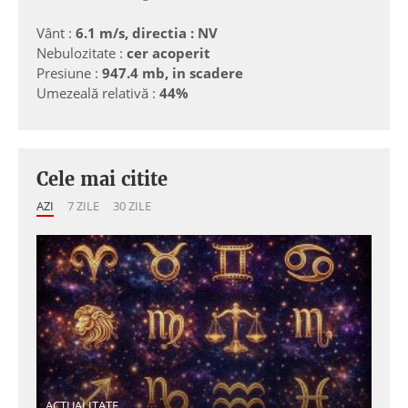
Vânt :
6.1 m/s, directia : NV
Nebulozitate :
cer acoperit
Presiune :
947.4 mb, in scadere
Umezeală relativă :
44%
Cele mai citite
AZI
7 ZILE
30 ZILE
ACTUALITATE