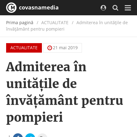
covasnamedia
Navi
Prima pagină
ACTUALITATE
/
Admiterea în unităţile de
învăţământ pentru pompieri
ACTUALITATE
21 mai 2019
Admiterea în
unităţile de
învăţământ pentru
pompieri