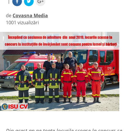
|
de
Covasna Media
1001 vizualizări
|
Din acest an pe toate locurile scoase la concurs se