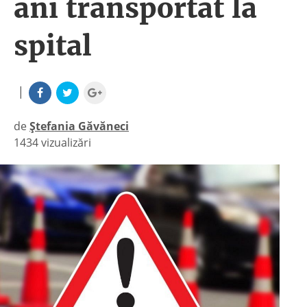
ani transportat la
spital
|
de
Ștefania Găvăneci
1434 vizualizări
|