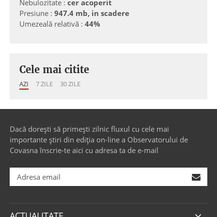
Nebulozitate :
cer acoperit
Presiune :
947.4 mb, in scadere
Umezeală relativă :
44%
Cele mai citite
AZI
7 ZILE
30 ZILE
Dacă dorești să primești zilnic fluxul cu cele mai
importante știri din ediția on-line a Observatorului de
Covasna înscrie-te aici cu adresa ta de e-mail
ACTUALITATE