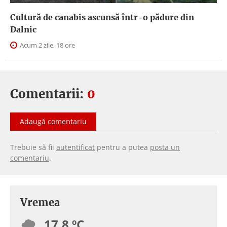
Cultură de canabis ascunsă într-o pădure din
Dalnic
Acum 2 zile, 18 ore
Comentarii:
0
Adaugă comentariu
Trebuie să fii
autentificat
pentru a putea
posta un
comentariu
.
Vremea
17.8 ºC