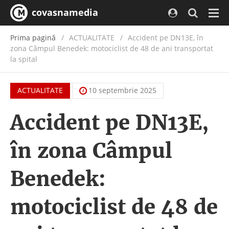
covasnamedia
Navi
Prima pagină
ACTUALITATE
/
Accident pe DN13E, în
zona Câmpul Benedek: motociclist de 48 de ani transportat
la spital
ACTUALITATE
10 septembrie 2025
Accident pe DN13E,
în zona Câmpul
Benedek:
motociclist de 48 de