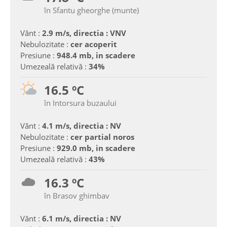
în Sfantu gheorghe (munte)
Vânt :
2.9 m/s, directia : VNV
Nebulozitate :
cer acoperit
Presiune :
948.4 mb, in scadere
Umezeală relativă :
34%
16.5 ºC
în Intorsura buzaului
Vânt :
4.1 m/s, directia : NV
Nebulozitate :
cer partial noros
Presiune :
929.0 mb, in scadere
Umezeală relativă :
43%
16.3 ºC
în Brasov ghimbav
Vânt :
6.1 m/s, directia : NV