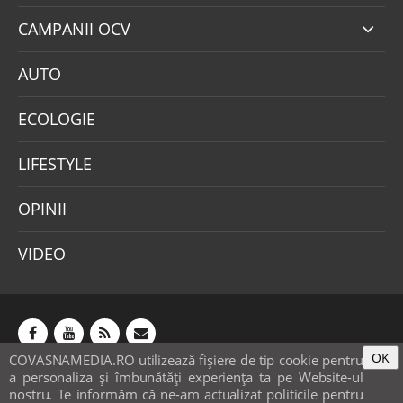
CAMPANII OCV
AUTO
ECOLOGIE
LIFESTYLE
OPINII
VIDEO
OK
COVASNAMEDIA.RO utilizează fişiere de tip cookie pentru
Abonamente
Publicitate
Mica publicitate
a personaliza și îmbunătăți experiența ta pe Website-ul
Contact
Sondaje
POLITICA COOKIE-URI & GDPR
nostru. Te informăm că ne-am actualizat politicile pentru