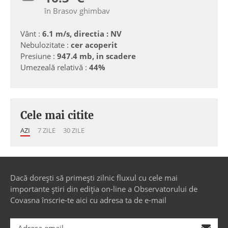
în Brasov ghimbav
Vânt :
6.1 m/s, directia : NV
Nebulozitate :
cer acoperit
Presiune :
947.4 mb, in scadere
Umezeală relativă :
44%
Cele mai citite
AZI
7 ZILE
30 ZILE
Dacă dorești să primești zilnic fluxul cu cele mai
importante știri din ediția on-line a Observatorului de
Covasna înscrie-te aici cu adresa ta de e-mail