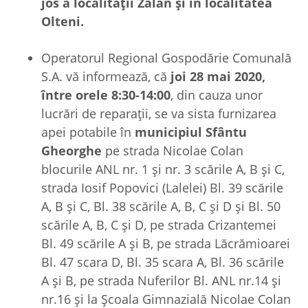
jos a localității Zălan și în localitatea
Olteni.
Operatorul Regional Gospodărie Comunală
S.A. vă informează, că
joi 28 mai 2020,
între orele 8:30-14:00
, din cauza unor
lucrări de reparaţii, se va sista furnizarea
apei potabile în
municipiul Sfântu
Gheorghe
pe strada Nicolae Colan
blocurile ANL nr. 1 și nr. 3 scările A, B și C,
strada Iosif Popovici (Lalelei) Bl. 39 scările
A, B și C, Bl. 38 scările A, B, C și D și Bl. 50
scările A, B, C și D, pe strada Crizantemei
Bl. 49 scările A și B, pe strada Lăcrămioarei
Bl. 47 scara D, Bl. 35 scara A, Bl. 36 scările
A și B, pe strada Nuferilor Bl. ANL nr.14 și
nr.16 și la Școala Gimnazială Nicolae Colan