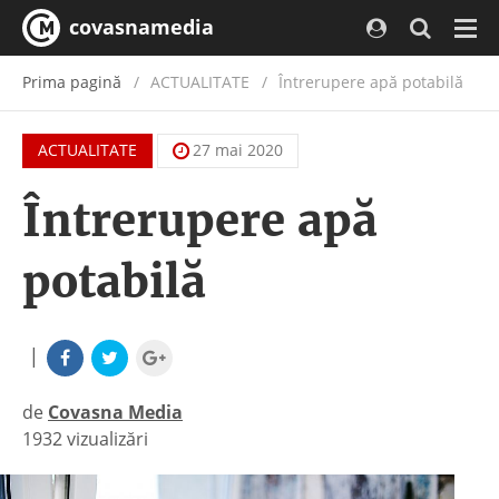
covasnamedia
Navi
Prima pagină
ACTUALITATE
/
Întrerupere apă potabilă
ACTUALITATE
27 mai 2020
Întrerupere apă
potabilă
|
de
Covasna Media
1932 vizualizări
|