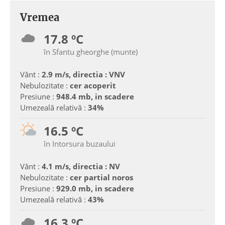
Vremea
17.8 ºC
în Sfantu gheorghe (munte)
Vânt :
2.9 m/s, directia : VNV
Nebulozitate :
cer acoperit
Presiune :
948.4 mb, in scadere
Umezeală relativă :
34%
16.5 ºC
în Intorsura buzaului
Vânt :
4.1 m/s, directia : NV
Nebulozitate :
cer partial noros
Presiune :
929.0 mb, in scadere
Umezeală relativă :
43%
16.3 ºC