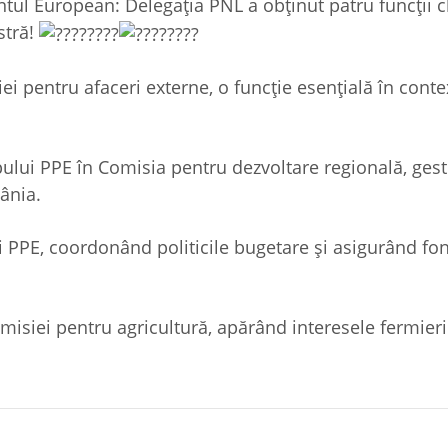
ul European: Delegația PNL a obținut patru funcții c
stră!
i pentru afaceri externe, o funcție esențială în conte
ului PPE în Comisia pentru dezvoltare regională, ges
ânia.
ui PPE, coordonând politicile bugetare și asigurând fo
isiei pentru agricultură, apărând interesele fermieri