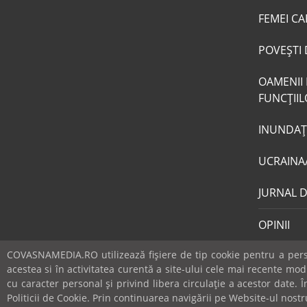
FEMEI CA
POVEŞTI 
OAMENII 
FUNCŢII
INUNDAŢI
UCRAINA
JURNAL 
OPINII
COVASNAMEDIA.RO utilizează fişiere de tip cookie pentru a perso
acestea si în activitatea curentă a site-ului cele mai recente mo
cu caracter personal și privind libera circulație a acestor date.
© covasnamedia.ro. Website by
softhost
.
Abonamente
Politicii de Cookie. Prin continuarea navigării pe Website-ul nostru