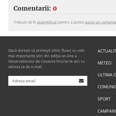
Comentarii:
0
Trebuie să fii
autentificat
pentru a putea
posta un comenta
Dacă dorești să primești zilnic fluxul cu cele
ACTUALI
mai importante știri din ediția on-line a
Observatorului de Covasna înscrie-te aici cu
METEO
adresa ta de e-mail
ULTIMA 
COMUNI
SPORT
CAMPANI