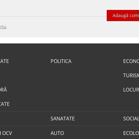
Adaugă com
riu
.
TATE
POLITICA
ECON
TURIS
ORĂ
LOCUR
CATE
SANATATE
SOCIA
I OCV
AUTO
ECOLO