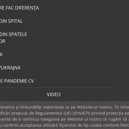
RE FAC DIFERENȚA
DIN SPITAL
DIN SPATELE
LOR
I
/UKRAJNA
DE PANDEMIE CV
VIDEO
naliza și îmbunătăți experiența ta pe Website-ul nostru. Te infor
dificări propuse de Regulamentul (UE) 2016/679 privind protecția pe
 Înainte de a continua navigarea pe Website-ul nostru te rugăm să a
Publicitate
Mica publicitate
Contact
Sondaje
POLITICA COOK
 confirmi acceptarea utilizării fişierelor de tip cookie conform Polit