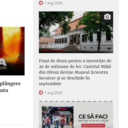
7 aug 2026
ACTUALITATE
Final de drum pentru o investiție de
20 de milioane de lei: Castelul Mikó
din Olteni devine Muzeul Ecvestru
Secuiesc și se deschide în
 plângere
septembrie
ântu
7 aug 2026