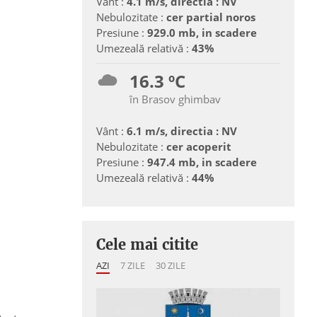
Vânt :
4.1 m/s, directia : NV
Nebulozitate :
cer partial noros
Presiune :
929.0 mb, in scadere
Umezeală relativă :
43%
16.3 ºC
în Brasov ghimbav
Vânt :
6.1 m/s, directia : NV
Nebulozitate :
cer acoperit
Presiune :
947.4 mb, in scadere
Umezeală relativă :
44%
Cele mai citite
AZI
7 ZILE
30 ZILE