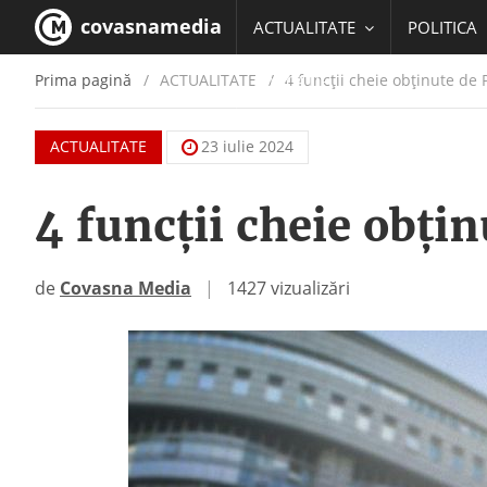
covasnamedia
ACTUALITATE
POLITICA
Prima pagină
ACTUALITATE
/
4 funcţii cheie obţinute de P
EDUCATIE
ACTUALITATE
23 iulie 2024
4 funcţii cheie obţin
de
Covasna Media
|
1427 vizualizări