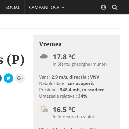
SOCIAL
CAMPANII OCV
Navig
Vremea
17.8 ºC
s (P)
în Sfantu gheorghe (munte)
Vânt :
2.9 m/s, directia : VNV
Nebulozitate :
cer acoperit
Presiune :
948.4 mb, in scadere
Umezeală relativă :
34%
16.5 ºC
în Intorsura buzaului