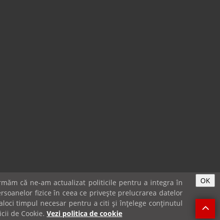
OK
măm că ne-am actualizat politicile pentru a integra în
rsoanelor fizice în ceea ce privește prelucrarea datelor
loci timpul necesar pentru a citi și înțelege conținutul
IE-URI & GDPR
icii de Cookie.
Vezi politica de cookie