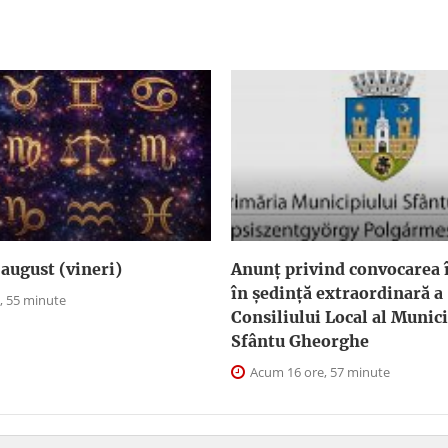
august (vineri)
Anunţ privind convocarea î
în şedinţă extraordinară a
, 55 minute
Consiliului Local al Munici
Sfântu Gheorghe
Acum 16 ore, 57 minute