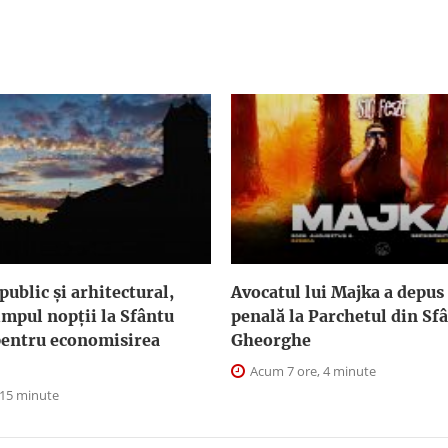
public şi arhitectural,
Avocatul lui Majka a depus
impul nopţii la Sfântu
penală la Parchetul din Sf
entru economisirea
Gheorghe
Acum 7 ore, 4 minute
 15 minute