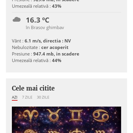
Umezeală relativă :
43%
16.3 ºC
în Brasov ghimbav
Vânt :
6.1 m/s, directia : NV
Nebulozitate :
cer acoperit
Presiune :
947.4 mb, in scadere
Umezeală relativă :
44%
Cele mai citite
AZI
7 ZILE
30 ZILE