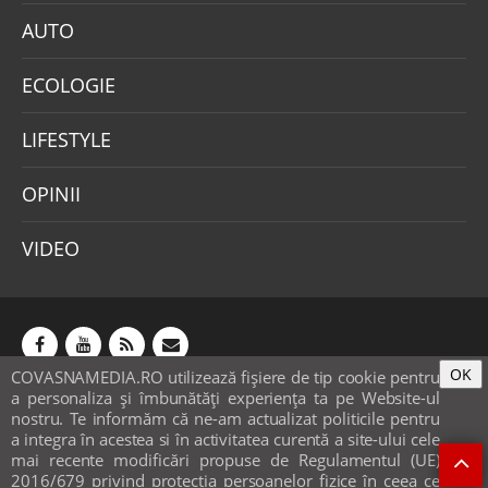
AUTO
ECOLOGIE
LIFESTYLE
OPINII
VIDEO
OK
COVASNAMEDIA.RO utilizează fişiere de tip cookie pentru
Abonamente
Publicitate
Mica publicitate
a personaliza și îmbunătăți experiența ta pe Website-ul
Contact
Sondaje
POLITICA COOKIE-URI & GDPR
nostru. Te informăm că ne-am actualizat politicile pentru
a integra în acestea si în activitatea curentă a site-ului cele
© covasnamedia.ro. Website by
softhost
.
mai recente modificări propuse de Regulamentul (UE)
2016/679 privind protecția persoanelor fizice în ceea ce