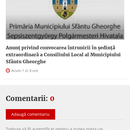
Anunţ privind convocarea întrunirii în şedinţă
extraordinară a Consiliului Local al Municipiului
Sfântu Gheorghe
Acum 1 zi, 9 ore
Comentarii:
0
Adaugă comentariu
Trebuie să fii
autentificat
pentru a putea
posta un