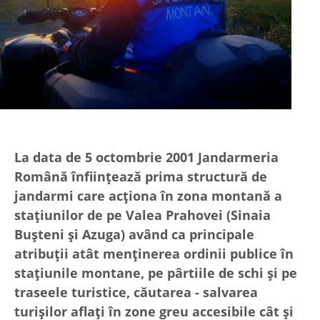
La data de 5 octombrie 2001 Jandarmeria
Română înființează prima structură de
jandarmi care acționa în zona montană a
stațiunilor de pe Valea Prahovei (Sinaia
Bușteni și Azuga) având ca principale
atribuții atât menținerea ordinii publice în
stațiunile montane, pe pârtiile de schi și pe
traseele turistice, căutarea - salvarea
turișilor aflați în zone greu accesibile cât și