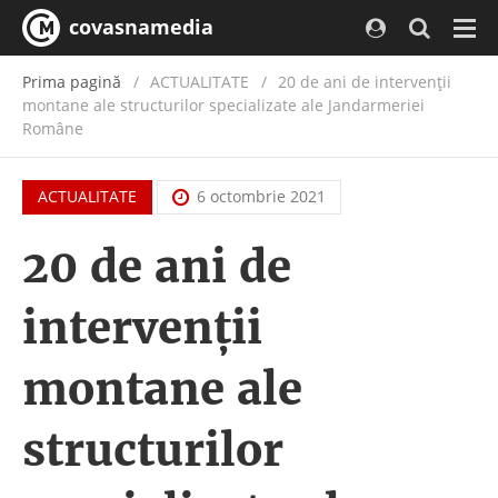
covasnamedia
Navi
Prima pagină
ACTUALITATE
/
20 de ani de intervenții
montane ale structurilor specializate ale Jandarmeriei
Române
ACTUALITATE
6 octombrie 2021
20 de ani de
intervenții
montane ale
structurilor