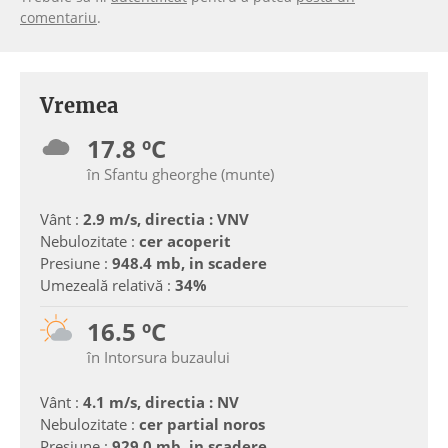
comentariu
.
Vremea
17.8 ºC
în Sfantu gheorghe (munte)
Vânt :
2.9 m/s, directia : VNV
Nebulozitate :
cer acoperit
Presiune :
948.4 mb, in scadere
Umezeală relativă :
34%
16.5 ºC
în Intorsura buzaului
Vânt :
4.1 m/s, directia : NV
Nebulozitate :
cer partial noros
Presiune :
929.0 mb, in scadere