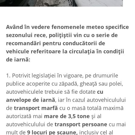
Având în vedere fenomenele meteo specifice
sezonului rece, polițiștii vin cu o serie de
recomandări pentru conducătorii de
vehicule referitoare la circulația în condiții
de iarnă:
1. Potrivit legislației în vigoare, pe drumurile
publice acoperite cu zăpadă, gheaţă sau polei,
autovehiculele trebuie să fie dotate
cu
anvelope de iarnă
, iar în cazul autovehiculului
de
transport marfă
cu o masă totală maximă
autorizată mai
mare de 3,5 tone
şi al
autovehiculului de
transport persoane
cu mai
mult de
9 locuri pe scaune,
inclusiv cel al