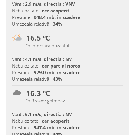
Vânt :
2.9 m/s, directia : VNV
Nebulozitate :
cer acoperit
Presiune :
948.4 mb, in scadere
Umezeală relativă :
34%
16.5 ºC
în Intorsura buzaului
Vânt :
4.1 m/s, directia : NV
Nebulozitate :
cer partial noros
Presiune :
929.0 mb, in scadere
Umezeală relativă :
43%
16.3 ºC
în Brasov ghimbav
Vânt :
6.1 m/s, directia : NV
Nebulozitate :
cer acoperit
Presiune :
947.4 mb, in scadere
Umezeală relativă :
44%