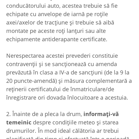
conducătorului auto, acestea trebuie să fie
echipate cu anvelope de iarnă pe roţile
axei/axelor de tracţiune și trebuie să aibă
montate pe aceste roţi lanţuri sau alte
echipamente antiderapante certificate.
Nerespectarea acestei prevederi constituie
contravenţii şi se sancţionează cu amenda
prevăzută în clasa a IV-a de sancţiuni (de la 9 la
20 puncte-amendă) și măsura complementară a
reținerii certificatului de înmatriculare/de
înregistrare ori dovada înlocuitoare a acestuia.
2. Înainte de a pleca la drum,
informaţi-vă
temeinic
despre condiţiile meteo şi starea
drumurilor. În mod ideal călătoria ar trebui
planificată din timp și efectuată într-o perioadă