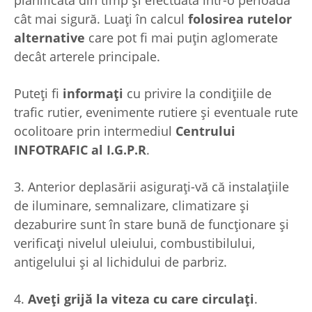
cât mai sigură. Luați în calcul
folosirea rutelor
alternative
care pot fi mai puțin aglomerate
decât arterele principale.
Puteți fi
informați
cu privire la condițiile de
trafic rutier, evenimente rutiere și eventuale rute
ocolitoare prin intermediul
Centrului
INFOTRAFIC al I.G.P.R
.
3. Anterior deplasării asigurați-vă că instalațiile
de iluminare, semnalizare, climatizare și
dezaburire sunt în stare bună de funcționare și
verificați nivelul uleiului, combustibilului,
antigelului și al lichidului de parbriz.
4.
Aveți grijă la viteza cu care circulați
.