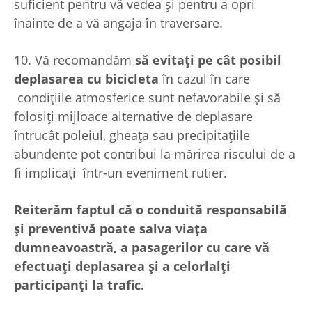
suficient pentru vă vedea și pentru a opri
înainte de a vă angaja în traversare.
10. Vă recomandăm
să evitați pe cât posibil
deplasarea cu bicicleta
în cazul în care
condițiile atmosferice sunt nefavorabile și să
folosiți mijloace alternative de deplasare
întrucât poleiul, gheața sau precipitațiile
abundente pot contribui la mărirea riscului de a
fi implicați într-un eveniment rutier.
Reiterăm faptul că o conduită responsabilă
și preventivă poate salva viața
dumneavoastră, a pasagerilor cu care vă
efectuați deplasarea și a celorlalți
participanți la trafic.