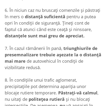
6. În niciun caz nu bruscați comenzile și păstrați
în mers o
distanţă suficientă
pentru a putea
opri în condiţii de siguranţă. Ţineţi cont de
faptul că atunci când este ceaţă şi ninsoare,
distanţele sunt mai greu de apreciat.
7. În cazul rămânerii în pană,
triunghiurile de
presemnalizare trebuie așezate la o distanță
mai mare
de autovehicul în condiții de
vizibilitate redusă.
8. În condiţiile unui trafic aglomerat,
precipitaţiile pot determina apariţia unor
blocaje rutiere temporare.
Păstraţi-vă
calmul
,
nu uitaţi de
politeţea rutieră
şi nu blocaţi
intersecţiile. De asemenea,
nu
vă angajaţi în