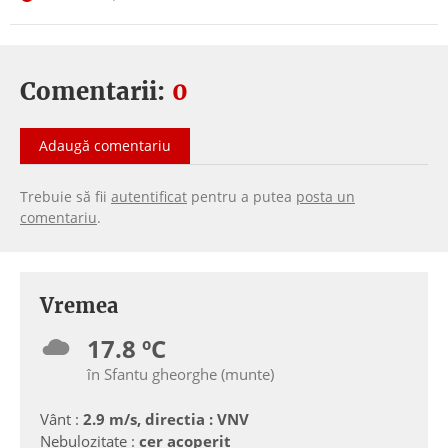
Comentarii:
0
Adaugă comentariu
Trebuie să fii
autentificat
pentru a putea
posta un
comentariu
.
Vremea
17.8 ºC
în Sfantu gheorghe (munte)
Vânt :
2.9 m/s, directia : VNV
Nebulozitate :
cer acoperit