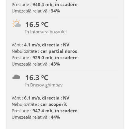
Presiune :
948.4 mb, in scadere
Umezeală relativă :
34%
16.5 ºC
în Intorsura buzaului
Vânt :
4.1 m/s, directia : NV
Nebulozitate :
cer partial noros
Presiune :
929.0 mb, in scadere
Umezeală relativă :
43%
16.3 ºC
în Brasov ghimbav
Vânt :
6.1 m/s, directia : NV
Nebulozitate :
cer acoperit
Presiune :
947.4 mb, in scadere
Umezeală relativă :
44%