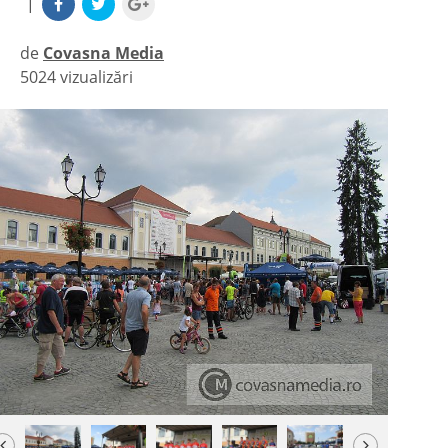
|
de
Covasna Media
5024 vizualizări
|
Previous
Next