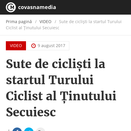
covasnamedia
Prima pagină
VIDEO
Sute de cicliști la startul Turului
Ciclist al Ținutului Secuiesc
VIDEO
9 august 2017
Sute de cicliști la
startul Turului
Ciclist al Ținutului
Secuiesc