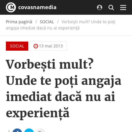
covasnamedia
Navi
Prima pagină
SOCIAL
Vorbeşti mult? Unde te poţi
angaja imediat dacă nu ai experienţă
SOCIAL
13 mai 2013
Vorbeşti mult?
Unde te poţi angaja
imediat dacă nu ai
experienţă