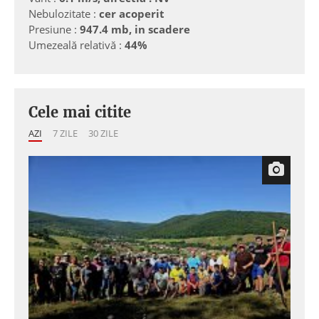
Nebulozitate :
cer acoperit
Presiune :
947.4 mb, in scadere
Umezeală relativă :
44%
Cele mai citite
AZI
7 ZILE
30 ZILE