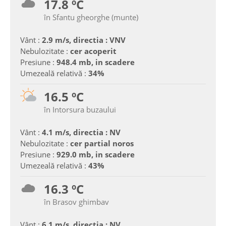
17.8 ºC
în Sfantu gheorghe (munte)
Vânt :
2.9 m/s, directia : VNV
Nebulozitate :
cer acoperit
Presiune :
948.4 mb, in scadere
Umezeală relativă :
34%
16.5 ºC
în Intorsura buzaului
Vânt :
4.1 m/s, directia : NV
Nebulozitate :
cer partial noros
Presiune :
929.0 mb, in scadere
Umezeală relativă :
43%
16.3 ºC
în Brasov ghimbav
Vânt :
6.1 m/s, directia : NV