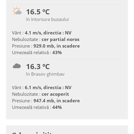
16.5 ºC
în Intorsura buzaului
Vânt :
4.1 m/s, directia : NV
Nebulozitate :
cer partial noros
Presiune :
929.0 mb, in scadere
Umezeală relativă :
43%
16.3 ºC
în Brasov ghimbav
Vânt :
6.1 m/s, directia : NV
Nebulozitate :
cer acoperit
Presiune :
947.4 mb, in scadere
Umezeală relativă :
44%