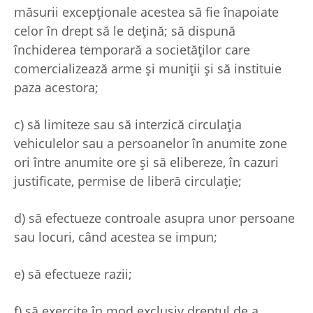
măsurii excepţionale acestea să fie înapoiate
celor în drept să le deţină; să dispună
închiderea temporară a societăţilor care
comercializează arme şi muniţii şi să instituie
paza acestora;
c) să limiteze sau să interzică circulaţia
vehiculelor sau a persoanelor în anumite zone
ori între anumite ore şi să elibereze, în cazuri
justificate, permise de liberă circulaţie;
d) să efectueze controale asupra unor persoane
sau locuri, când acestea se impun;
e) să efectueze razii;
f) să exercite în mod exclusiv dreptul de a