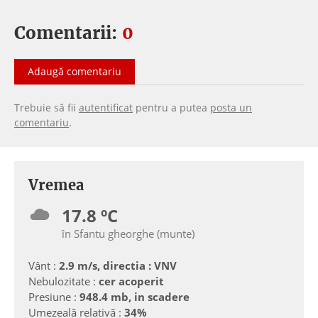
Comentarii:
0
Adaugă comentariu
Trebuie să fii
autentificat
pentru a putea
posta un
comentariu
.
Vremea
17.8 ºC
în Sfantu gheorghe (munte)
Vânt :
2.9 m/s, directia : VNV
Nebulozitate :
cer acoperit
Presiune :
948.4 mb, in scadere
Umezeală relativă :
34%