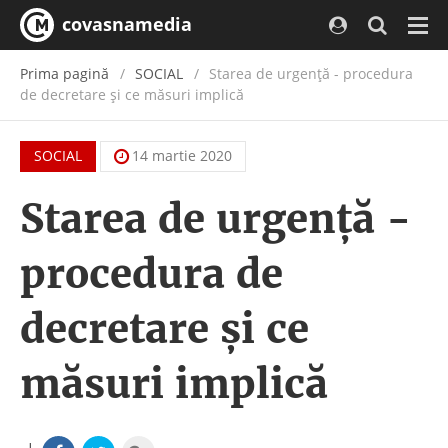
covasnamedia
Navi
Prima pagină
SOCIAL
Starea de urgenţă - procedura
de decretare şi ce măsuri implică
SOCIAL
14 martie 2020
Starea de urgenţă -
procedura de
decretare şi ce
măsuri implică