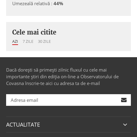
Umezeală relativă :
44%
Cele mai citite
AZI
7 ZILE
30 ZILE
Dacă dorești să primești zilnic fluxul cu cele mai
importante știri din ediția on-line a Observatorului de
Covasna înscrie-te aici cu adresa ta de e-mail
ACTUALITATE