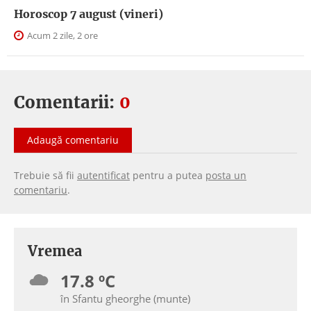
Horoscop 7 august (vineri)
Acum 2 zile, 2 ore
Comentarii:
0
Adaugă comentariu
Trebuie să fii
autentificat
pentru a putea
posta un
comentariu
.
Vremea
17.8 ºC
în Sfantu gheorghe (munte)