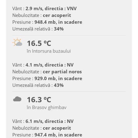
Vânt :
2.9 m/s, directia : VNV
Nebulozitate :
cer acoperit
Presiune :
948.4 mb, in scadere
Umezeală relativă :
34%
16.5 ºC
în Intorsura buzaului
Vânt :
4.1 m/s, directia : NV
Nebulozitate :
cer partial noros
Presiune :
929.0 mb, in scadere
Umezeală relativă :
43%
16.3 ºC
în Brasov ghimbav
Vânt :
6.1 m/s, directia : NV
Nebulozitate :
cer acoperit
Presiune :
947.4 mb, in scadere