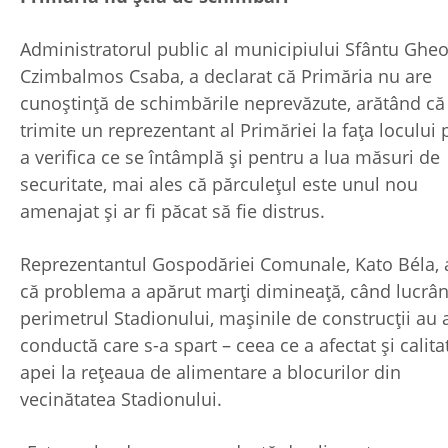
Administratorul public al municipiului Sfântu Ghe
Czimbalmos Csaba, a declarat că Primăria nu are
cunoștință de schimbările neprevăzute, arătând că
trimite un reprezentant al Primăriei la fața locului
a verifica ce se întâmplă și pentru a lua măsuri de
securitate, mai ales că părculețul este unul nou
amenajat și ar fi păcat să fie distrus.
Reprezentantul Gospodăriei Comunale, Kato Béla, 
că problema a apărut marți dimineață, când lucrân
perimetrul Stadionului, mașinile de construcții au 
conductă care s-a spart – ceea ce a afectat și calita
apei la rețeaua de alimentare a blocurilor din
vecinătatea Stadionului.