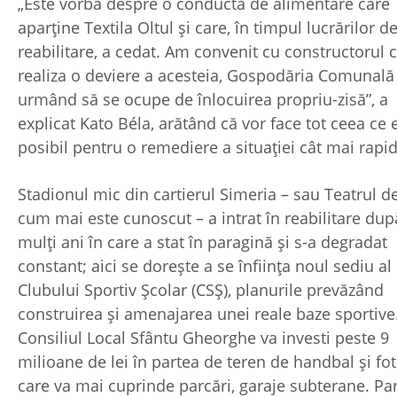
„Este vorba despre o conductă de alimentare care
aparține Textila Oltul și care, în timpul lucrărilor d
reabilitare, a cedat. Am convenit cu constructorul 
realiza o deviere a acesteia, Gospodăria Comunală
urmând să se ocupe de înlocuirea propriu-zisă”, a
explicat Kato Béla, arătând că vor face tot ceea ce 
posibil pentru o remediere a situației cât mai rapid
Stadionul mic din cartierul Simeria – sau Teatrul d
cum mai este cunoscut – a intrat în reabilitare du
mulți ani în care a stat în paragină și s-a degradat
constant; aici se dorește a se înființa noul sediu al
Clubului Sportiv Școlar (CSŞ), planurile prevăzând
construirea și amenajarea unei reale baze sportive
Consiliul Local Sfântu Gheorghe va investi peste 9
milioane de lei în partea de teren de handbal și fot
care va mai cuprinde parcări, garaje subterane. Pa