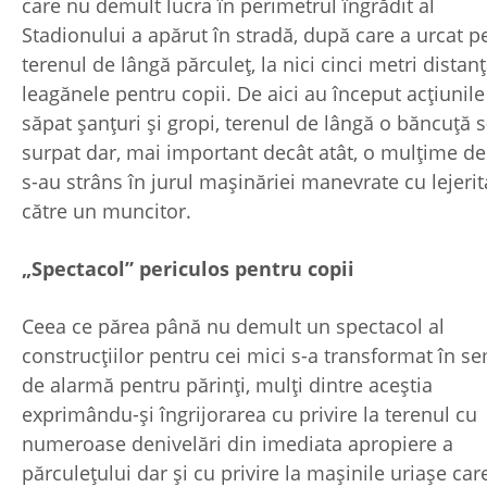
care nu demult lucra în perimetrul îngrădit al
Stadionului a apărut în stradă, după care a urcat p
terenul de lângă părculeț, la nici cinci metri distan
leagănele pentru copii. De aici au început acțiunile
săpat șanțuri și gropi, terenul de lângă o băncuță s
surpat dar, mai important decât atât, o mulțime de
s-au strâns în jurul mașinăriei manevrate cu lejerit
către un muncitor.
„Spectacol” periculos pentru copii
Ceea ce părea până nu demult un spectacol al
construcțiilor pentru cei mici s-a transformat în s
de alarmă pentru părinți, mulți dintre aceștia
exprimându-și îngrijorarea cu privire la terenul cu
numeroase denivelări din imediata apropiere a
părculețului dar și cu privire la mașinile uriașe car