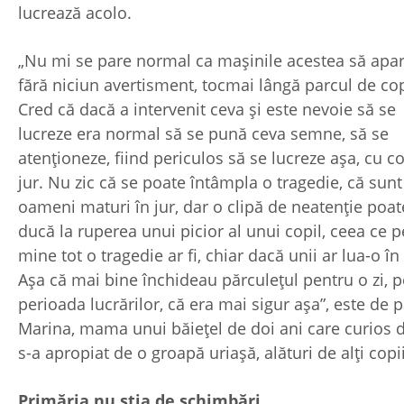
lucrează acolo.
„Nu mi se pare normal ca mașinile acestea să apar
fără niciun avertisment, tocmai lângă parcul de cop
Cred că dacă a intervenit ceva și este nevoie să se
lucreze era normal să se pună ceva semne, să se
atenționeze, fiind periculos să se lucreze așa, cu co
jur. Nu zic că se poate întâmpla o tragedie, că sunt
oameni maturi în jur, dar o clipă de neatenție poat
ducă la ruperea unui picior al unui copil, ceea ce 
mine tot o tragedie ar fi, chiar dacă unii ar lua-o în 
Așa că mai bine închideau părculețul pentru o zi, p
perioada lucrărilor, că era mai sigur așa”, este de 
Marina, mama unui băiețel de doi ani care curios d
s-a apropiat de o groapă uriașă, alături de alți copii
Primăria nu ştia de schimbări