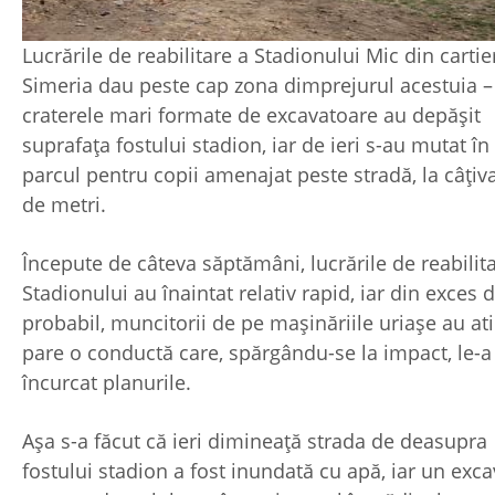
Lucrările de reabilitare a Stadionului Mic din cartie
Simeria dau peste cap zona dimprejurul acestuia –
craterele mari formate de excavatoare au depășit
suprafața fostului stadion, iar de ieri s-au mutat în
parcul pentru copii amenajat peste stradă, la câțiva
de metri.
Începute de câteva săptămâni, lucrările de reabilit
Stadionului au înaintat relativ rapid, iar din exces d
probabil, muncitorii de pe mașinăriile uriașe au at
pare o conductă care, spărgându-se la impact, le-a
încurcat planurile.
Așa s-a făcut că ieri dimineață strada de deasupra
fostului stadion a fost inundată cu apă, iar un exca