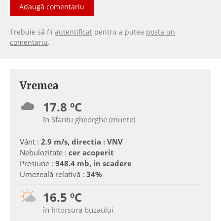
Adaugă comentariu
Trebuie să fii
autentificat
pentru a putea
posta un
comentariu
.
Vremea
17.8 ºC
în Sfantu gheorghe (munte)
Vânt :
2.9 m/s, directia : VNV
Nebulozitate :
cer acoperit
Presiune :
948.4 mb, in scadere
Umezeală relativă :
34%
16.5 ºC
în Intorsura buzaului