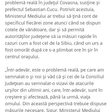
problemă reală în judeţul Covasna, susţine şi
prefectul Sebastian Cucu. Potrivit acestuia,
Ministerul Mediului ar trebui să ţină cont de
specificul fiecărei zone atunci când se dispun
cotele de vânătoare, dar şi să permită
autorităţilor judeţene să ia măsuri rapide în
cazuri cum a fost cel de la Sibiu, când un urs a
fost omorât după ce s-a plimbat ore în şir în
centrul oraşului.
„Într-adevăr, este o problemă reală, pe care am
semnalat-o și noi și văd că și cei de la Consiliul
Județean au semnalat-o vizavi de atacurile
urșilor din ultimii ani, care, într-adevăr, sunt în
creștere și afectează, până la urmă, viața
omului. Din această perspectivă trebuie dispuse
măsurile necesare. Sigur, Ministerul Mediului