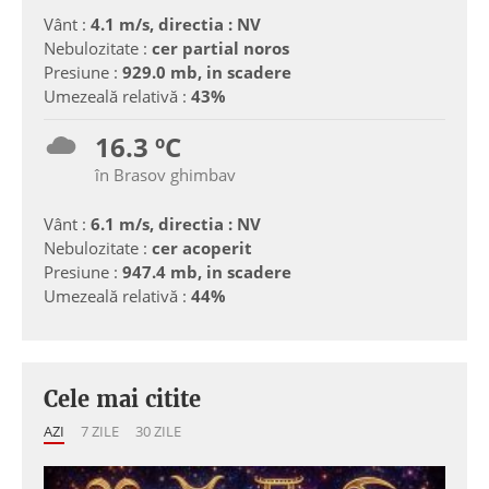
Vânt :
4.1 m/s, directia : NV
Nebulozitate :
cer partial noros
Presiune :
929.0 mb, in scadere
Umezeală relativă :
43%
16.3 ºC
în Brasov ghimbav
Vânt :
6.1 m/s, directia : NV
Nebulozitate :
cer acoperit
Presiune :
947.4 mb, in scadere
Umezeală relativă :
44%
Cele mai citite
AZI
7 ZILE
30 ZILE