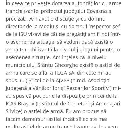
În ceea ce priveşte dotarea autorităţilor cu arme
tranchilizante, prefectul judeţului Covasna a
precizat: „Am avut o discuție și cu domnul
director de la Mediu și cu domnul inspector șef
de la ISU vizavi de cât de pregătiți am fi noi într-
o asemenea situație, să vedem dacă există o
armă tranchilizantă la nivelul județului pentru o
asemenea situație. Am înțeles că la nivelul
municipiului Sfântu Gheorghe există o astfel de
armă care se află la TEGA SA, din câte mi-au
spus. (...) Și cei de la AJVPS (n.red. Asociaţia
Judeţenă a Vânătorilor şi Pescarilor Sportivi) mi-
au spus că pot pune la dispoziție prin cei de la
ICAS Brașov (Institutul de Cercetări și Amenajări
Silvice) o astfel de armă. Eu am propus să
facem demersuri astfel încât să existe mai
multe astfel de arme tranchilizante, să le avem