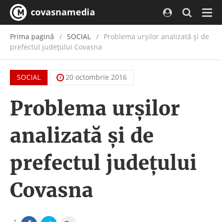
covasnamedia
Navi
Prima pagină
SOCIAL
Problema urșilor analizată și de
prefectul județului Covasna
SOCIAL
20 octombrie 2016
Problema urșilor
analizată și de
prefectul județului
Covasna