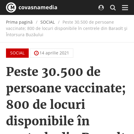
covasnamedia
Navi
Prima pagină
SOCIAL
Peste 30.500 de persoane
vaccinate; 800 de locuri disponibile în centrele din Baraolt şi
Întorsura Buzăului
SOCIAL
14 aprilie 2021
Peste 30.500 de
persoane vaccinate;
800 de locuri
disponibile în