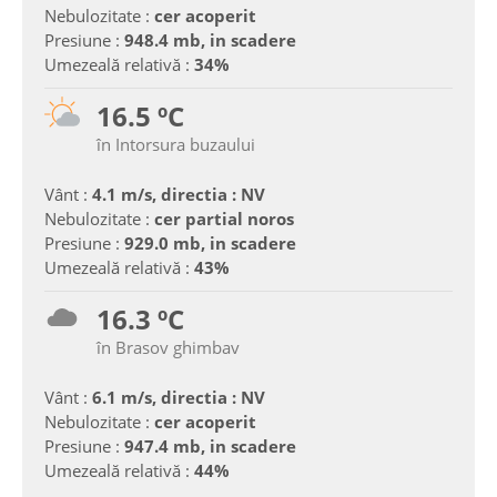
Nebulozitate :
cer acoperit
Presiune :
948.4 mb, in scadere
Umezeală relativă :
34%
16.5 ºC
în Intorsura buzaului
Vânt :
4.1 m/s, directia : NV
Nebulozitate :
cer partial noros
Presiune :
929.0 mb, in scadere
Umezeală relativă :
43%
16.3 ºC
în Brasov ghimbav
Vânt :
6.1 m/s, directia : NV
Nebulozitate :
cer acoperit
Presiune :
947.4 mb, in scadere
Umezeală relativă :
44%