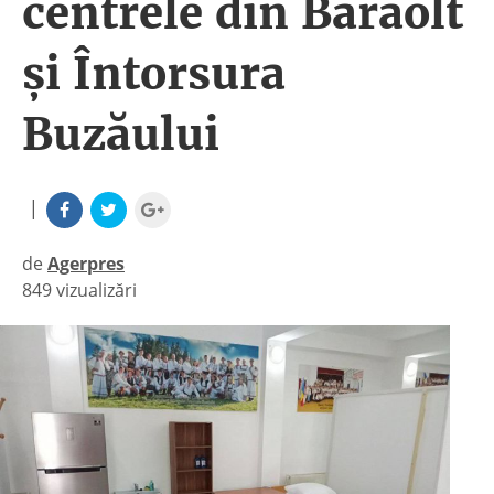
centrele din Baraolt
şi Întorsura
Buzăului
|
de
Agerpres
849 vizualizări
|