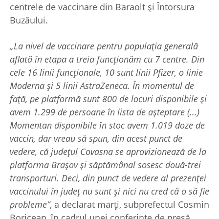
centrele de vaccinare din Baraolt şi Întorsura
Buzăului.
„La nivel de vaccinare pentru populaţia generală
aflată în etapa a treia funcţionăm cu 7 centre. Din
cele 16 linii funcţionale, 10 sunt linii Pfizer, o linie
Moderna şi 5 linii AstraZeneca. În momentul de
faţă, pe platformă sunt 800 de locuri disponibile şi
avem 1.299 de persoane în lista de aşteptare (...)
Momentan disponibile în stoc avem 1.019 doze de
vaccin, dar vreau să spun, din acest punct de
vedere, că judeţul Covasna se aprovizionează de la
platforma Braşov şi săptămânal sosesc două-trei
transporturi. Deci, din punct de vedere al prezenţei
vaccinului în judeţ nu sunt şi nici nu cred că o să fie
probleme“
, a declarat marţi, subprefectul Cosmin
Boricean, în cadrul unei conferinţe de presă.