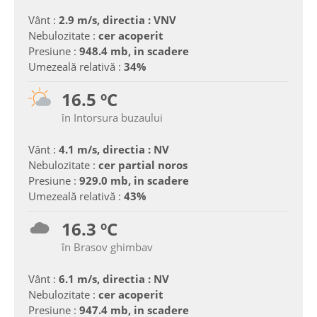
Vânt :
2.9 m/s, directia : VNV
Nebulozitate :
cer acoperit
Presiune :
948.4 mb, in scadere
Umezeală relativă :
34%
16.5 ºC
în Intorsura buzaului
Vânt :
4.1 m/s, directia : NV
Nebulozitate :
cer partial noros
Presiune :
929.0 mb, in scadere
Umezeală relativă :
43%
16.3 ºC
în Brasov ghimbav
Vânt :
6.1 m/s, directia : NV
Nebulozitate :
cer acoperit
Presiune :
947.4 mb, in scadere