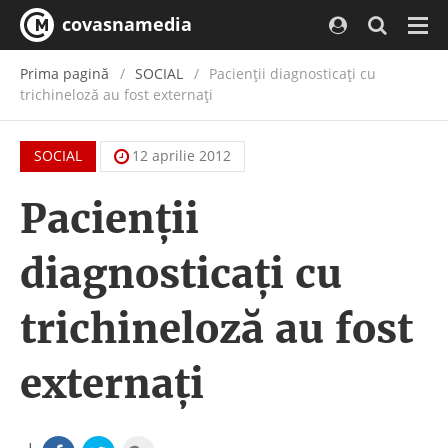
covasnamedia
Navi
Prima pagină
SOCIAL
Pacienţii diagnosticaţi cu
trichineloză au fost externaţi
SOCIAL
12 aprilie 2012
Pacienţii
diagnosticaţi cu
trichineloză au fost
externaţi