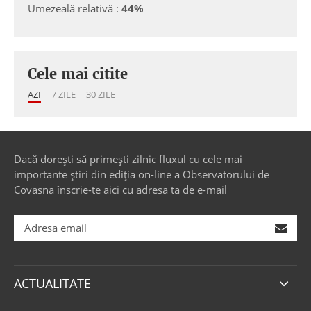
Umezeală relativă :
44%
Cele mai citite
AZI
7 ZILE
30 ZILE
Dacă dorești să primești zilnic fluxul cu cele mai
importante știri din ediția on-line a Observatorului de
Covasna înscrie-te aici cu adresa ta de e-mail
ACTUALITATE