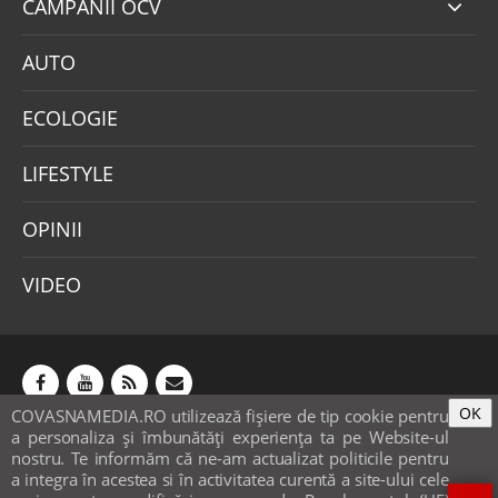
CAMPANII OCV
AUTO
ECOLOGIE
LIFESTYLE
OPINII
VIDEO
OK
COVASNAMEDIA.RO utilizează fişiere de tip cookie pentru
Abonamente
Publicitate
Mica publicitate
a personaliza și îmbunătăți experiența ta pe Website-ul
Contact
Sondaje
POLITICA COOKIE-URI & GDPR
nostru. Te informăm că ne-am actualizat politicile pentru
a integra în acestea si în activitatea curentă a site-ului cele
© covasnamedia.ro. Website by
softhost
.