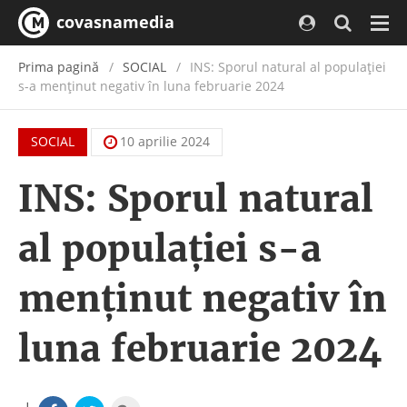
covasnamedia
Navi
Prima pagină
SOCIAL
INS: Sporul natural al populaţiei
s-a menţinut negativ în luna februarie 2024
SOCIAL
10 aprilie 2024
INS: Sporul natural
al populaţiei s-a
menţinut negativ în
luna februarie 2024