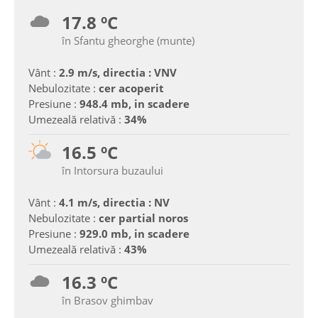
17.8 ºC
în Sfantu gheorghe (munte)
Vânt :
2.9 m/s, directia : VNV
Nebulozitate :
cer acoperit
Presiune :
948.4 mb, in scadere
Umezeală relativă :
34%
16.5 ºC
în Intorsura buzaului
Vânt :
4.1 m/s, directia : NV
Nebulozitate :
cer partial noros
Presiune :
929.0 mb, in scadere
Umezeală relativă :
43%
16.3 ºC
în Brasov ghimbav