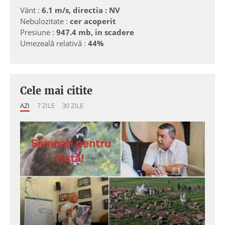
Vânt :
6.1 m/s, directia : NV
Nebulozitate :
cer acoperit
Presiune :
947.4 mb, in scadere
Umezeală relativă :
44%
Cele mai citite
AZI
7 ZILE
30 ZILE