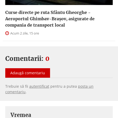
Curse directe pe ruta Sfântu Gheorghe -
Aeroportul Ghimbav-Braşov, asigurate de
compania de transport local
Acum 2 zile, 15 ore
Comentarii:
0
Adaugă comentariu
Trebuie să fii
autentificat
pentru a putea
posta un
comentariu
.
Vremea