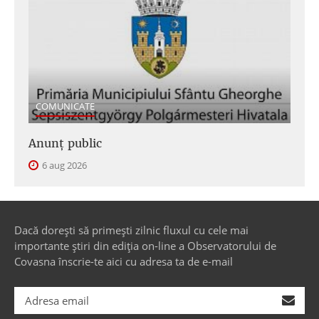
COMUNICATE
Anunţ public
6 aug 2026
Dacă dorești să primești zilnic fluxul cu cele mai
importante știri din ediția on-line a Observatorului de
Covasna înscrie-te aici cu adresa ta de e-mail