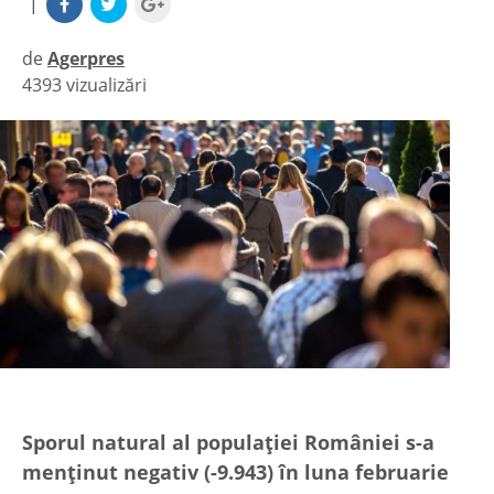
|
de
Agerpres
4393 vizualizări
|
Sporul natural al populaţiei României s-a
menţinut negativ (-9.943) în luna februarie