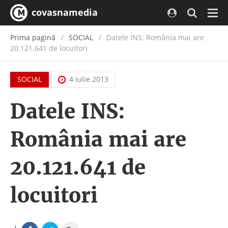
covasnamedia
Navi
Prima pagină
SOCIAL
Datele INS: România mai are
20.121.641 de locuitori
SOCIAL
4 iulie 2013
Datele INS:
România mai are
20.121.641 de
locuitori