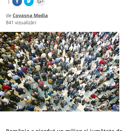
|
de
Covasna Media
841 vizualizări
|
România a pierdut un milion şi jumătate de