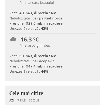
în Intorsura buzaului
Vânt :
4.1 m/s, directia : NV
Nebulozitate :
cer partial noros
Presiune :
929.0 mb, in scadere
Umezeală relativă :
43%
16.3 ºC
în Brasov ghimbav
Vânt :
6.1 m/s, directia : NV
Nebulozitate :
cer acoperit
Presiune :
947.4 mb, in scadere
Umezeală relativă :
44%
Cele mai citite
AZI
7 ZILE
30 ZILE