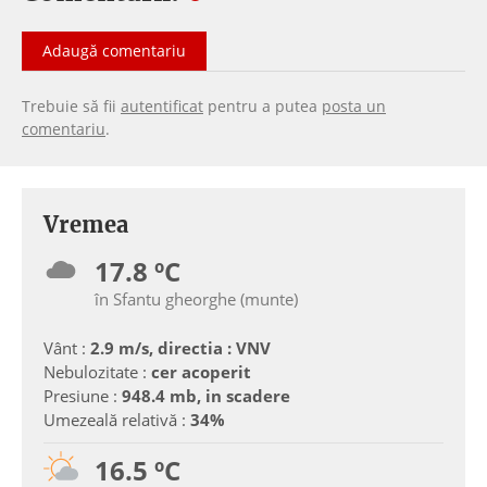
Adaugă comentariu
Trebuie să fii
autentificat
pentru a putea
posta un
comentariu
.
Vremea
17.8 ºC
în Sfantu gheorghe (munte)
Vânt :
2.9 m/s, directia : VNV
Nebulozitate :
cer acoperit
Presiune :
948.4 mb, in scadere
Umezeală relativă :
34%
16.5 ºC