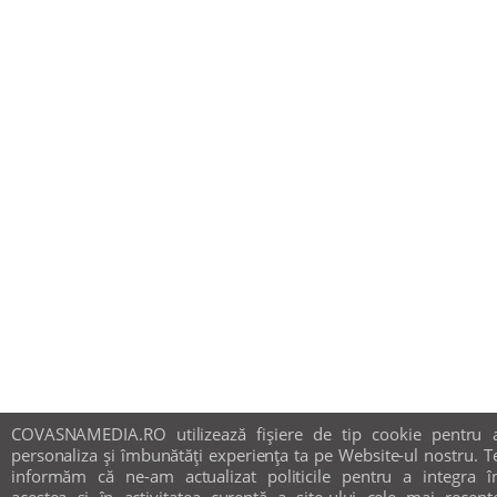
COVASNAMEDIA.RO utilizează fişiere de tip cookie pentru 
personaliza și îmbunătăți experiența ta pe Website-ul nostru. T
informăm că ne-am actualizat politicile pentru a integra î