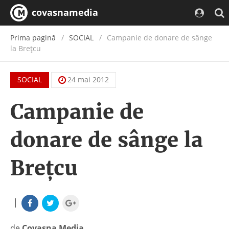
covasnamedia
Prima pagină
SOCIAL
Campanie de donare de sânge
la Breţcu
SOCIAL
24 mai 2012
Campanie de
donare de sânge la
Breţcu
|
de
Covasna Media