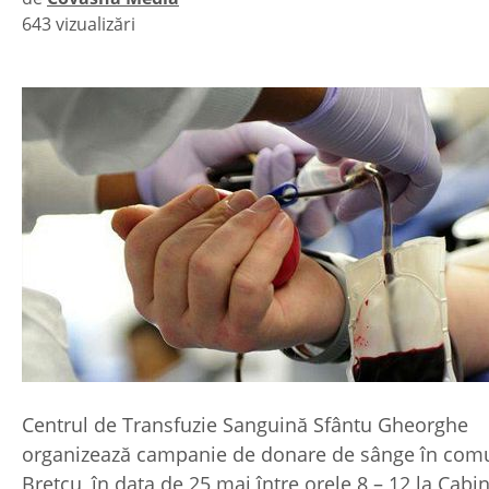
643 vizualizări
|
Centrul de Transfuzie Sanguină Sfântu Gheorghe
organizează campanie de donare de sânge în com
Breţcu, în data de 25 mai între orele 8 – 12 la Cabi