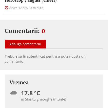
Horoscop 7 august (vineri)
Acum 17 ore, 35 minute
Comentarii:
0
Adaugă comentariu
Trebuie să fii
autentificat
pentru a putea
posta un
comentariu
.
Vremea
17.8 ºC
în Sfantu gheorghe (munte)