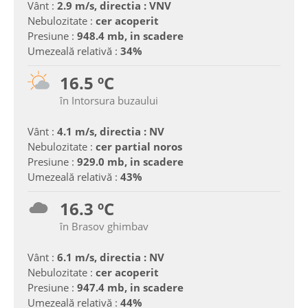
Vânt :
2.9 m/s, directia : VNV
Nebulozitate :
cer acoperit
Presiune :
948.4 mb, in scadere
Umezeală relativă :
34%
16.5 ºC
în Intorsura buzaului
Vânt :
4.1 m/s, directia : NV
Nebulozitate :
cer partial noros
Presiune :
929.0 mb, in scadere
Umezeală relativă :
43%
16.3 ºC
în Brasov ghimbav
Vânt :
6.1 m/s, directia : NV
Nebulozitate :
cer acoperit
Presiune :
947.4 mb, in scadere
Umezeală relativă :
44%