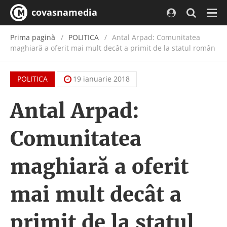
covasnamedia
Navi
Prima pagină
POLITICA
Antal Arpad: Comunitatea
maghiară a oferit mai mult decât a primit de la statul român
POLITICA
19 ianuarie 2018
Antal Arpad:
Comunitatea
maghiară a oferit
mai mult decât a
primit de la statul