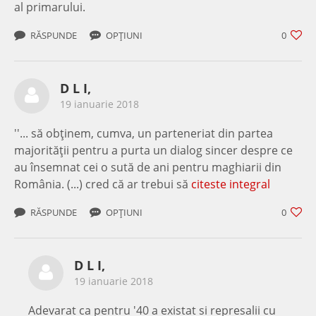
al primarului.
RĂSPUNDE
OPȚIUNI
0
D L I,
19 ianuarie 2018
''... să obţinem, cumva, un parteneriat din partea
majorităţii pentru a purta un dialog sincer despre ce
au însemnat cei o sută de ani pentru maghiarii din
România. (...) cred că ar trebui să
citeste integral
RĂSPUNDE
OPȚIUNI
0
D L I,
19 ianuarie 2018
Adevarat ca pentru '40 a existat si represalii cu