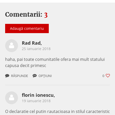
Comentarii:
3
Adaugă comentariu
Rad Rad,
25 ianuarie 2018
haha, pai toate comunitatile ofera mai mult statului
capusa decit primesc
RĂSPUNDE
OPȚIUNI
0
florin ionescu,
19 ianuarie 2018
O declaratie cel putin rautacioasa in stilul caracteristic