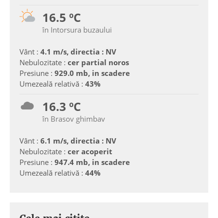
16.5 ºC
în Intorsura buzaului
Vânt :
4.1 m/s, directia : NV
Nebulozitate :
cer partial noros
Presiune :
929.0 mb, in scadere
Umezeală relativă :
43%
16.3 ºC
în Brasov ghimbav
Vânt :
6.1 m/s, directia : NV
Nebulozitate :
cer acoperit
Presiune :
947.4 mb, in scadere
Umezeală relativă :
44%