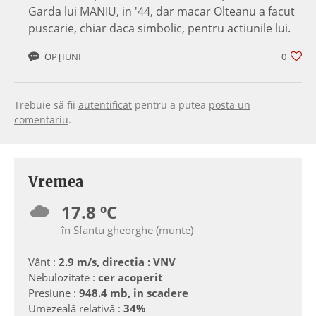
Garda lui MANIU, in '44, dar macar Olteanu a facut
puscarie, chiar daca simbolic, pentru actiunile lui.
OPȚIUNI
0
Trebuie să fii
autentificat
pentru a putea
posta un
comentariu
.
Vremea
17.8 ºC
în Sfantu gheorghe (munte)
Vânt :
2.9 m/s, directia : VNV
Nebulozitate :
cer acoperit
Presiune :
948.4 mb, in scadere
Umezeală relativă :
34%