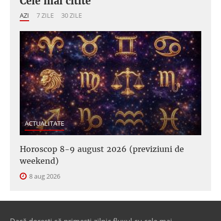
Cele mai citite
AZI
7 ZILE
30 ZILE
ACTUALITATE
Horoscop 8-9 august 2026 (previziuni de
weekend)
8 aug 2026
Dacă dorești să primești zilnic fluxul cu cele mai