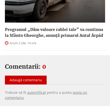
Programul „Dăm valoare rablei tale” va continua
la Sfântu Gheorghe, anunţă primarul Antal Árpád
Acum 2 zile, 14 ore
Comentarii:
0
Adaugă comentariu
Trebuie să fii
autentificat
pentru a putea
posta un
comentariu
.