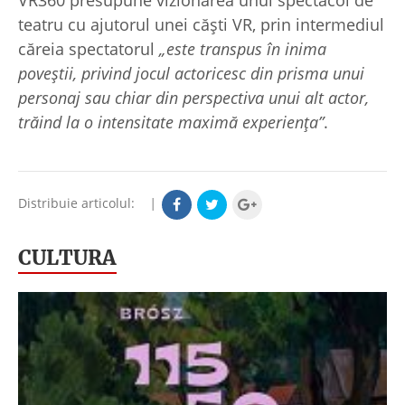
VR360 presupune vizionarea unui spectacol de
teatru cu ajutorul unei căşti VR, prin intermediul
căreia spectatorul
„este transpus în inima
poveştii, privind jocul actoricesc din prisma unui
personaj sau chiar din perspectiva unui alt actor,
trăind la o intensitate maximă experienţa”
.
Distribuie articolul:
|
CULTURA