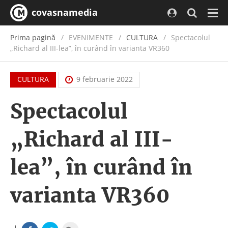
covasnamedia
Navi
Prima pagină
EVENIMENTE
/
CULTURA
Spectacolul
„Richard al III-lea”, în curând în varianta VR360
CULTURA
9 februarie 2022
Spectacolul
„Richard al III-
lea”, în curând în
varianta VR360