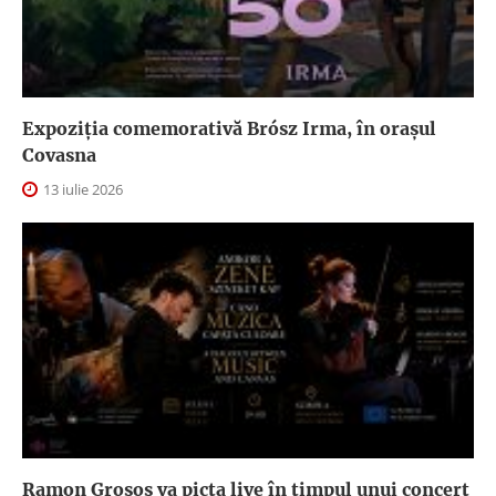
Expoziția comemorativă Brósz Irma, în orașul
Covasna
13 iulie 2026
Ramon Grosos va picta live în timpul unui concert