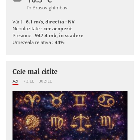
în Brasov ghimbav
Vânt :
6.1 m/s, directia : NV
Nebulozitate :
cer acoperit
Presiune :
947.4 mb, in scadere
Umezeală relativă :
44%
Cele mai citite
AZI
7 ZILE
30 ZILE