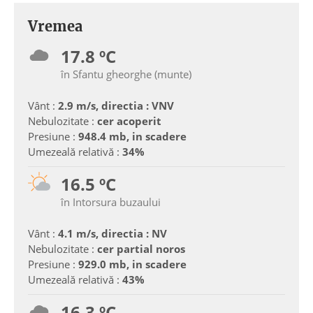
Vremea
17.8 ºC
în Sfantu gheorghe (munte)
Vânt :
2.9 m/s, directia : VNV
Nebulozitate :
cer acoperit
Presiune :
948.4 mb, in scadere
Umezeală relativă :
34%
16.5 ºC
în Intorsura buzaului
Vânt :
4.1 m/s, directia : NV
Nebulozitate :
cer partial noros
Presiune :
929.0 mb, in scadere
Umezeală relativă :
43%
16.3 ºC