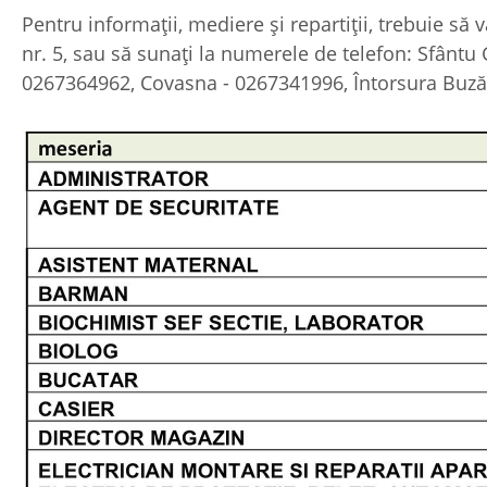
Pentru informații, mediere și repartiții, trebuie să 
nr. 5, sau să sunați la numerele de telefon: Sfânt
0267364962, Covasna - 0267341996, Întorsura Buzău