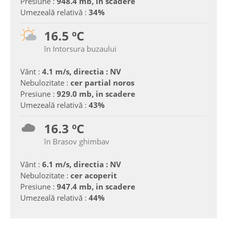
Presiune :
948.4 mb, in scadere
Umezeală relativă :
34%
16.5 ºC
în Intorsura buzaului
Vânt :
4.1 m/s, directia : NV
Nebulozitate :
cer partial noros
Presiune :
929.0 mb, in scadere
Umezeală relativă :
43%
16.3 ºC
în Brasov ghimbav
Vânt :
6.1 m/s, directia : NV
Nebulozitate :
cer acoperit
Presiune :
947.4 mb, in scadere
Umezeală relativă :
44%