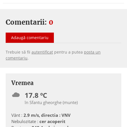
Comentarii:
0
Adaugă comentariu
Trebuie să fii
autentificat
pentru a putea
posta un
comentariu
.
Vremea
17.8 ºC
în Sfantu gheorghe (munte)
Vânt :
2.9 m/s, directia : VNV
Nebulozitate :
cer acoperit