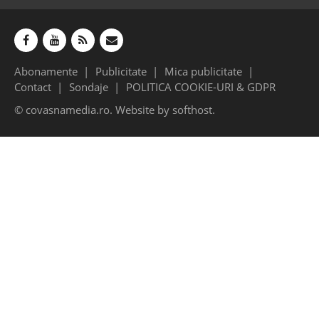
Abonamente
Publicitate
Mica publicitate
Contact
Sondaje
POLITICA COOKIE-URI & GDPR
© covasnamedia.ro. Website by
softhost
.