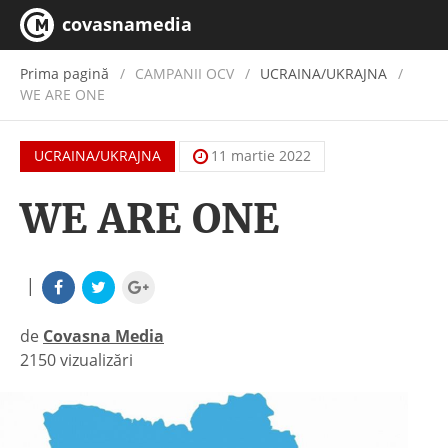
covasnamedia
Prima pagină
CAMPANII OCV
/
UCRAINA/UKRAJNA
WE ARE ONE
UCRAINA/UKRAJNA
11 martie 2022
WE ARE ONE
|
de
Covasna Media
2150 vizualizări
|