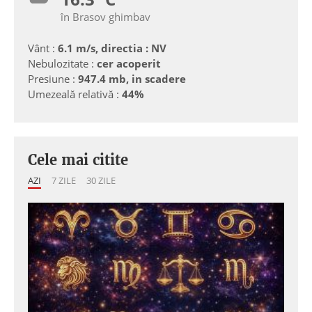
în Brasov ghimbav
Vânt :
6.1 m/s, directia : NV
Nebulozitate :
cer acoperit
Presiune :
947.4 mb, in scadere
Umezeală relativă :
44%
Cele mai citite
AZI
7 ZILE
30 ZILE