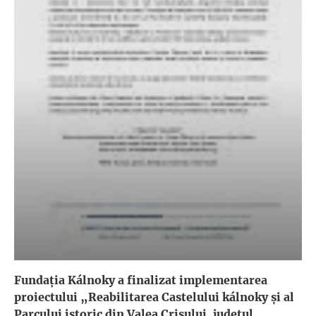
Fundația Kálnoky a finalizat implementarea
proiectului „Reabilitarea Castelului kálnoky și al
Parcului istoric din Valea Crișului, județul