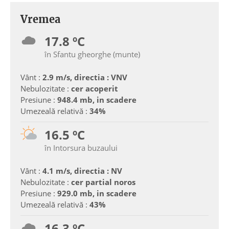
Vremea
17.8 ºC
în Sfantu gheorghe (munte)
Vânt :
2.9 m/s, directia : VNV
Nebulozitate :
cer acoperit
Presiune :
948.4 mb, in scadere
Umezeală relativă :
34%
16.5 ºC
în Intorsura buzaului
Vânt :
4.1 m/s, directia : NV
Nebulozitate :
cer partial noros
Presiune :
929.0 mb, in scadere
Umezeală relativă :
43%
16.3 ºC