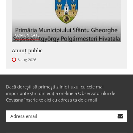
COMUNICATE
Anunţ public
6 aug 2026
Dacă dorești să primești zilnic fluxul cu cele mai
importante știri din ediția on-line a Observatorului de
Covasna înscrie-te aici cu adresa ta de e-mail