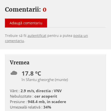
Comentarii:
0
Adaugă comentariu
Trebuie să fii
autentificat
pentru a putea
posta un
comentariu
.
Vremea
17.8 ºC
în Sfantu gheorghe (munte)
Vânt :
2.9 m/s, directia : VNV
Nebulozitate :
cer acoperit
Presiune :
948.4 mb, in scadere
Umezeală relativă :
34%