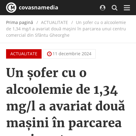
covasnamedia
Navi
Prima pagină
ACTUALITATE
/
Un șofer cu o alcoolemie
de 1,34 mg/l a avariat două mașini în parcarea unui centru
comercial din Sfântu Gheorghe
ACTUALITATE
11 decembrie 2024
Un șofer cu o
alcoolemie de 1,34
mg/l a avariat două
mașini în parcarea