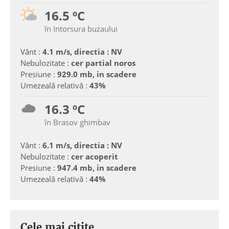
16.5 ºC
în Intorsura buzaului
Vânt :
4.1 m/s, directia : NV
Nebulozitate :
cer partial noros
Presiune :
929.0 mb, in scadere
Umezeală relativă :
43%
16.3 ºC
în Brasov ghimbav
Vânt :
6.1 m/s, directia : NV
Nebulozitate :
cer acoperit
Presiune :
947.4 mb, in scadere
Umezeală relativă :
44%
Cele mai citite