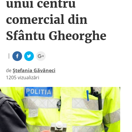
unui centru
comercial din
Sfântu Gheorghe
|
de
Ștefania Găvăneci
1205 vizualizări
|