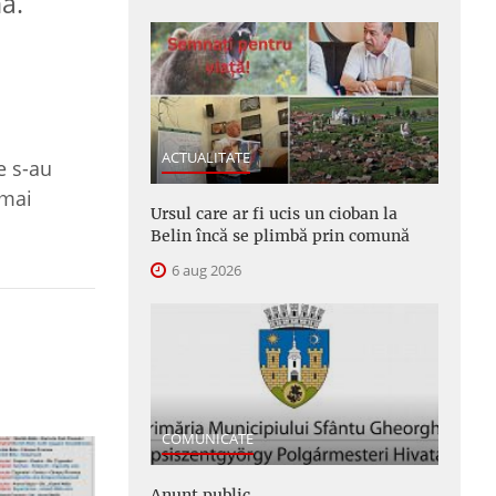
a.
ACTUALITATE
e s-au
 mai
Ursul care ar fi ucis un cioban la
Belin încă se plimbă prin comună
6 aug 2026
COMUNICATE
Anunţ public