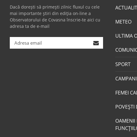
Dacă dorești să primești zilnic fluxul cu cele
ACTUALI
mai importante știri din ediția on-line a
Observatorului de Covasna înscrie-te aici cu
METEO
adresa ta de e-mail
ULTIMA 
COMUNI
SPORT
CAMPANI
FEMEI CA
POVEŞTI 
OAMENII 
FUNCŢII