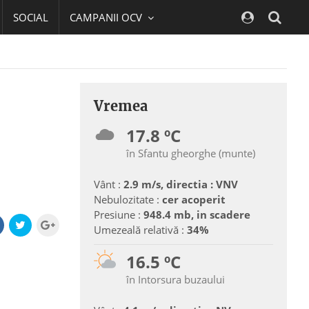
SOCIAL
CAMPANII OCV
Navig
Vremea
17.8 ºC
în Sfantu gheorghe (munte)
Vânt :
2.9 m/s, directia : VNV
Nebulozitate :
cer acoperit
Presiune :
948.4 mb, in scadere
Umezeală relativă :
34%
16.5 ºC
în Intorsura buzaului