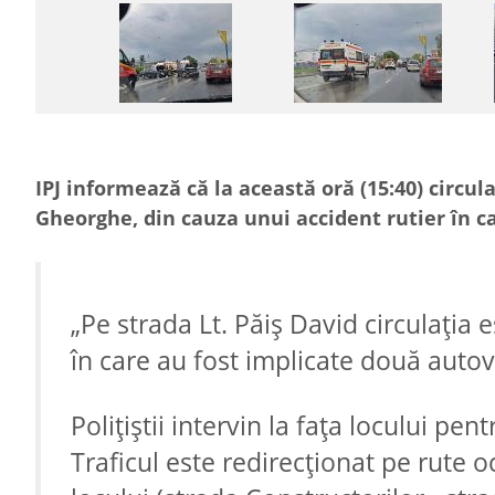
IPJ informează că la această oră (15:40) circul
Gheorghe, din cauza unui accident rutier în c
„Pe strada Lt. Păiș David circulația
în care au fost implicate două autov
Polițiștii intervin la fața locului pen
Traficul este redirecționat pe rute oc