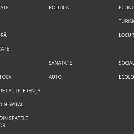
TATE
POLITICA
ECON
TURIS
ORĂ
LOCUR
CATE
SANATATE
SOCIA
I OCV
AUTO
ECOLO
RE FAC DIFERENȚA
DIN SPITAL
DIN SPATELE
LOR