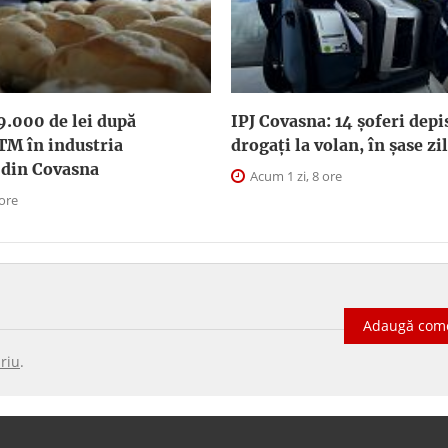
9.000 de lei după
IPJ Covasna: 14 șoferi depi
TM în industria
drogați la volan, în șase zi
 din Covasna
Acum 1 zi, 8 ore
 ore
Adaugă com
riu
.