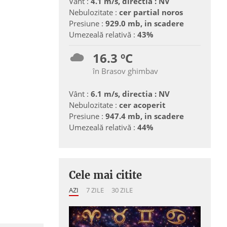
Vânt :
4.1 m/s, directia : NV
Nebulozitate :
cer partial noros
Presiune :
929.0 mb, in scadere
Umezeală relativă :
43%
16.3 ºC
în Brasov ghimbav
Vânt :
6.1 m/s, directia : NV
Nebulozitate :
cer acoperit
Presiune :
947.4 mb, in scadere
Umezeală relativă :
44%
Cele mai citite
AZI
7 ZILE
30 ZILE