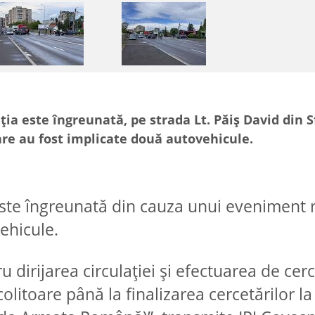
ația este îngreunată, pe strada Lt. Păiș David din 
are au fost implicate două autovehicule.
 este îngreunată din cauza unui eveniment r
ehicule.
tru dirijarea circulației și efectuarea de cerc
olitoare până la finalizarea cercetărilor la