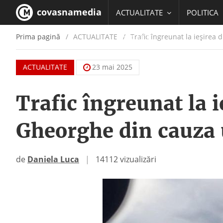
covasnamedia
ACTUALITATE
POLITICA
Prima pagină
ACTUALITATE
/
Trafic îngreunat la ieșirea 
EDUCATIE
ACTUALITATE
23 mai 2025
Trafic îngreunat la i
Gheorghe din cauza 
de
Daniela Luca
|
14112 vizualizări