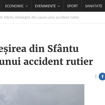
ECONOMIC
EVENIMENTE
SPORT
SANATATE
din Sfântu Gheorghe din cauza unui accident rutier
eșirea din Sfântu
unui accident rutier
|