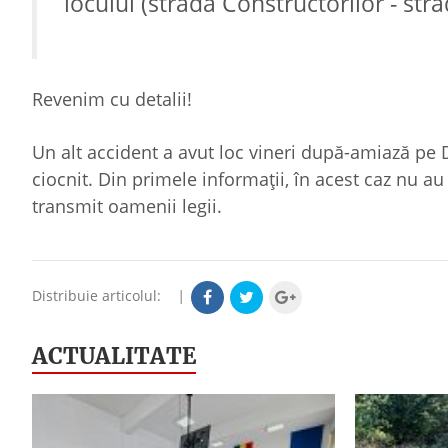
locului (strada Constructorilor - st
Revenim cu detalii!
Un alt accident a avut loc vineri după-amiază pe 
ciocnit. Din primele informații, în acest caz nu au f
transmit oamenii legii.
Distribuie articolul:
|
ACTUALITATE