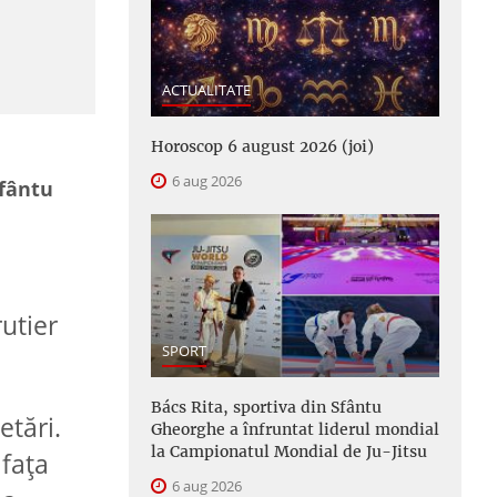
ACTUALITATE
Horoscop 6 august 2026 (joi)
6 aug 2026
Sfântu
utier
SPORT
Bács Rita, sportiva din Sfântu
etări.
Gheorghe a înfruntat liderul mondial
la Campionatul Mondial de Ju-Jitsu
 fața
6 aug 2026