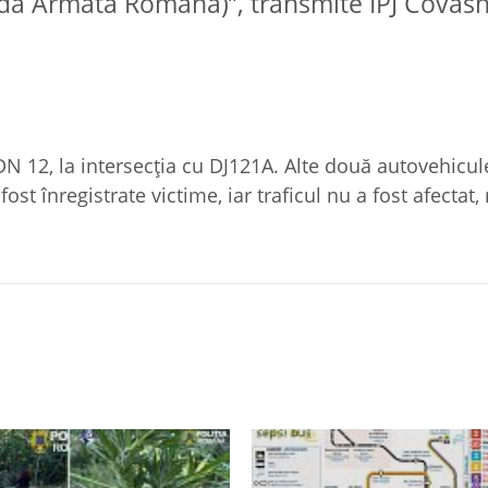
rada Armata Română)”, transmite IPJ Covasn
DN 12, la intersecția cu DJ121A. Alte două autovehicul
ost înregistrate victime, iar traficul nu a fost afectat,