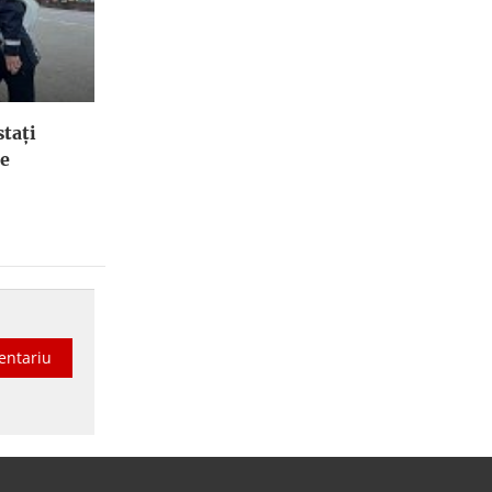
stați
le
entariu