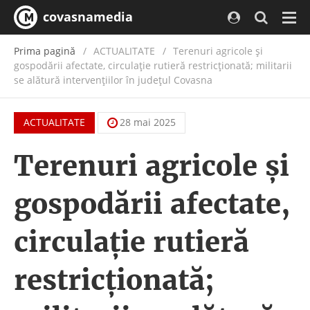
covasnamedia
Navi
Prima pagină
ACTUALITATE
/
Terenuri agricole şi
gospodării afectate, circulaţie rutieră restricţionată; militarii
se alătură intervenţiilor în judeţul Covasna
ACTUALITATE
28 mai 2025
Terenuri agricole şi
gospodării afectate,
circulaţie rutieră
restricţionată;