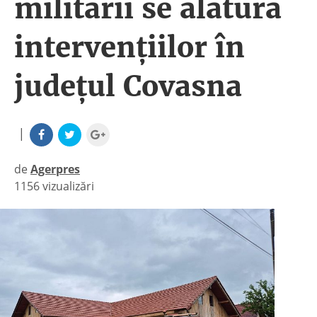
militarii se alătură
intervenţiilor în
judeţul Covasna
|
de
Agerpres
1156 vizualizări
|