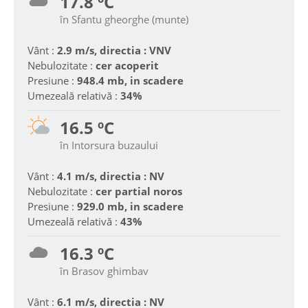
17.8 ºC
în Sfantu gheorghe (munte)
Vânt :
2.9 m/s, directia : VNV
Nebulozitate :
cer acoperit
Presiune :
948.4 mb, in scadere
Umezeală relativă :
34%
16.5 ºC
în Intorsura buzaului
Vânt :
4.1 m/s, directia : NV
Nebulozitate :
cer partial noros
Presiune :
929.0 mb, in scadere
Umezeală relativă :
43%
16.3 ºC
în Brasov ghimbav
Vânt :
6.1 m/s, directia : NV