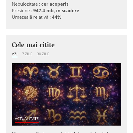
Nebulozitate :
cer acoperit
Presiune :
947.4 mb, in scadere
Umezeală relativă :
44%
Cele mai citite
AZI
7 ZILE
30 ZILE
ACTUALITATE