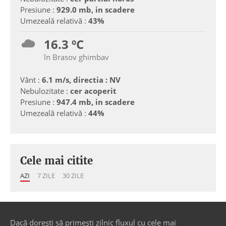
Presiune :
929.0 mb, in scadere
Umezeală relativă :
43%
16.3 ºC
în Brasov ghimbav
Vânt :
6.1 m/s, directia : NV
Nebulozitate :
cer acoperit
Presiune :
947.4 mb, in scadere
Umezeală relativă :
44%
Cele mai citite
AZI
7 ZILE
30 ZILE
Dacă dorești să primești zilnic fluxul cu cele mai