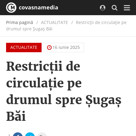
covasnamedia
Navi
Prima pagină
ACTUALITATE
/
Restricții de circulație pe
drumul spre Șugaș Băi
ACTUALITATE
16 iunie 2025
Restricții de
circulație pe
drumul spre Șugaș
Băi