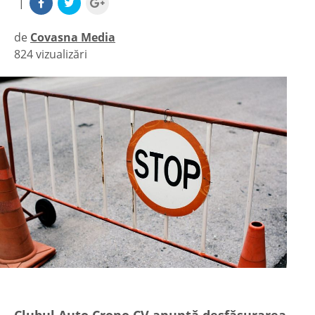
|
de
Covasna Media
824 vizualizări
|
Clubul Auto Crono CV anunță desfășurarea