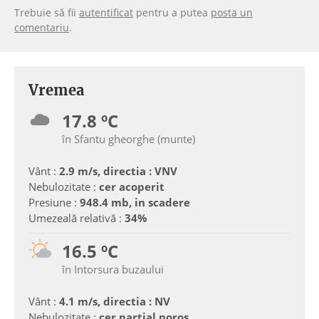
Trebuie să fii
autentificat
pentru a putea
posta un
comentariu
.
Vremea
17.8 ºC
în Sfantu gheorghe (munte)
Vânt :
2.9 m/s, directia : VNV
Nebulozitate :
cer acoperit
Presiune :
948.4 mb, in scadere
Umezeală relativă :
34%
16.5 ºC
în Intorsura buzaului
Vânt :
4.1 m/s, directia : NV
Nebulozitate :
cer partial noros