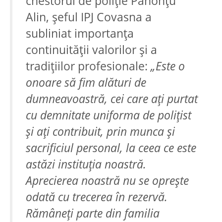
chestorul de poliție Pahonțu
Alin, șeful IPJ Covasna a
subliniat importanța
continuității valorilor și a
tradițiilor profesionale:
„Este o
onoare să fim alături de
dumneavoastră, cei care ați purtat
cu demnitate uniforma de polițist
și ați contribuit, prin munca și
sacrificiul personal, la ceea ce este
astăzi instituția noastră.
Aprecierea noastră nu se oprește
odată cu trecerea în rezervă.
Rămâneți parte din familia