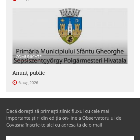
COMUNICATE
Anunţ public
6 aug 2026
Dacă dorești să primești zilnic fluxul cu cele mai
importante știri din ediția on-line a Observatorului de
Covasna înscrie-te aici cu adresa ta de e-mail