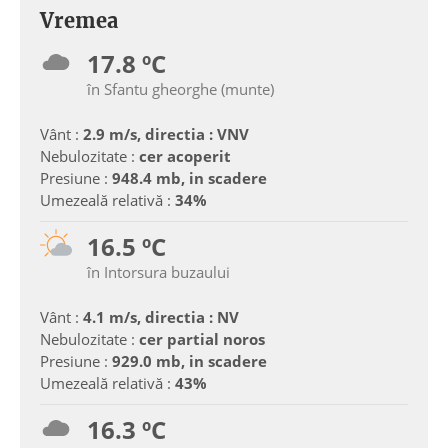
Vremea
17.8 ºC
în Sfantu gheorghe (munte)
Vânt :
2.9 m/s, directia : VNV
Nebulozitate :
cer acoperit
Presiune :
948.4 mb, in scadere
Umezeală relativă :
34%
16.5 ºC
în Intorsura buzaului
Vânt :
4.1 m/s, directia : NV
Nebulozitate :
cer partial noros
Presiune :
929.0 mb, in scadere
Umezeală relativă :
43%
16.3 ºC