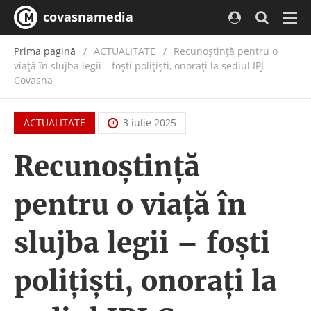
covasnamedia
Navi
Prima pagină
ACTUALITATE
/
Recunoștință pentru o
viață în slujba legii – foști polițiști, onorați la sediul IPJ
Covasna
ACTUALITATE
3 iulie 2025
Recunoștință
pentru o viață în
slujba legii – foști
polițiști, onorați la