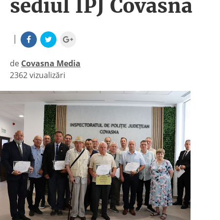
sediul IPJ Covasna
|
de
Covasna Media
2362 vizualizări
|