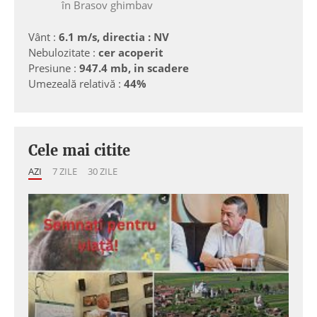
în Brasov ghimbav
Vânt :
6.1 m/s, directia : NV
Nebulozitate :
cer acoperit
Presiune :
947.4 mb, in scadere
Umezeală relativă :
44%
Cele mai citite
AZI
7 ZILE
30 ZILE