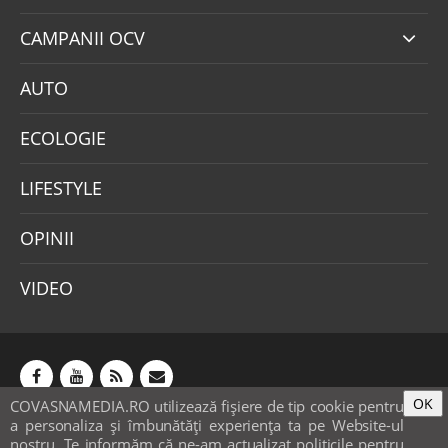
CAMPANII OCV
AUTO
ECOLOGIE
LIFESTYLE
OPINII
VIDEO
OK
COVASNAMEDIA.RO utilizează fişiere de tip cookie pentru
Abonamente
Publicitate
Mica publicitate
a personaliza și îmbunătăți experiența ta pe Website-ul
Contact
Sondaje
POLITICA COOKIE-URI & GDPR
nostru. Te informăm că ne-am actualizat politicile pentru