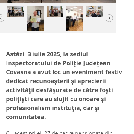
Previous
Next
Astăzi, 3 iulie 2025, la sediul
Inspectoratului de Poliție Județean
Covasna a avut loc un eveniment festiv
dedicat recunoașterii și aprecierii
activității desfășurate de către foști
polițiști care au slujit cu onoare și
profesionalism instituția, dar și
comunitatea.
Cu acest prilej, 27 de cadre pensionate din