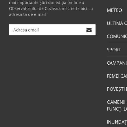
mai importante știri din ediția on-line a
Observatorului de Covasna înscrie-te aici cu
METEO
adresa ta de e-mail
ULTIMA 
COMUNI
SPORT
CAMPANI
FEMEI CA
POVEŞTI 
OAMENII 
FUNCŢII
INUNDAŢI