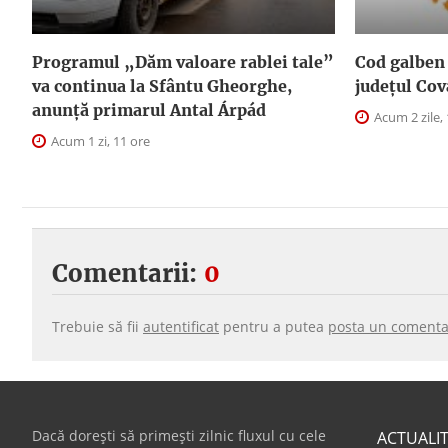
Programul „Dăm valoare rablei tale”
Cod galben 
va continua la Sfântu Gheorghe,
judeţul Cov
anunţă primarul Antal Árpád
Acum 2 zile, 
Acum 1 zi, 11 ore
Comentarii:
0
Trebuie să fii
autentificat
pentru a putea
posta un comenta
Dacă dorești să primești zilnic fluxul cu cele
ACTUALI