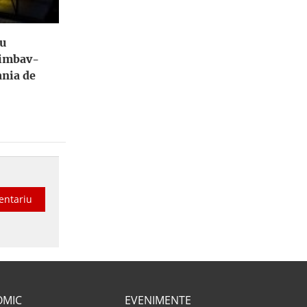
tu
himbav-
ania de
entariu
OMIC
EVENIMENTE