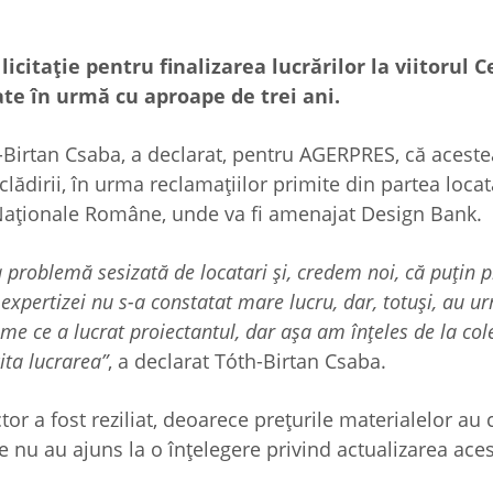
citaţie pentru finalizarea lucrărilor la viitorul 
ate în urmă cu aproape de trei ani.
Birtan Csaba, a declarat, pentru AGERPRES, că aceste
lădirii, în urma reclamaţiilor primite din partea locat
i Naţionale Române, unde va fi amenajat Design Bank.
 problemă sesizată de locatari şi, credem noi, că puţin p
a expertizei nu s-a constatat mare lucru, dar, totuşi, au u
gime ce a lucrat proiectantul, dar aşa am înţeles de la cole
cita lucrarea”
, a declarat Tóth-Birtan Csaba.
tor a fost reziliat, deoarece preţurile materialelor au 
ile nu au ajuns la o înţelegere privind actualizarea ace