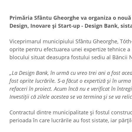
Primăria Sfântu Gheorghe va organiza o nouă li
Design, Inovare şi Start-up - Design Bank, sist
Viceprimarul municipiului Sfântu Gheorghe, Tóth-
oprite pentru efectuarea unei expertize tehnice a c
blocului situat deasupra fostului sediu al Bănci
„La Design Bank, în urmă cu vreo trei ani a fost acea
fost oprite lucrările. S-a făcut o expertiză şi în urm
refaceri în proiect. Acum încă nu e verificat în între
Investiţii că zilele acestea se va termina şi se va reli
Contractul dintre municipalitate şi fostul construc
perioada în care lucrările au fost sistate, iar părţ