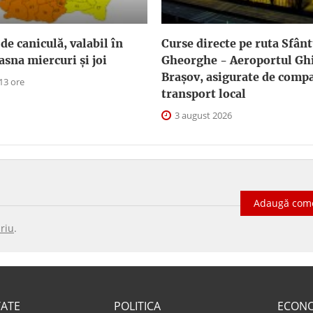
de caniculă, valabil în
Curse directe pe ruta Sfân
asna miercuri și joi
Gheorghe - Aeroportul G
Braşov, asigurate de comp
13 ore
transport local
3 august 2026
Adaugă com
riu
.
TATE
POLITICA
ECON