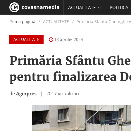
covasnamedia
ACTUALITATE
POLITICA
Prima pagină
ACTUALITATE
/
Primăria Sfântu Gheorghe va 
EDUCATIE
ACTUALITATE
18 aprilie 2024
Primăria Sfântu Gheo
pentru finalizarea 
de
Agerpres
|
2017 vizualizări