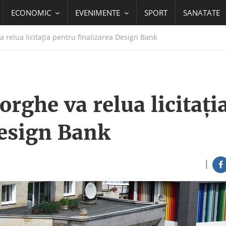
ECONOMIC
EVENIMENTE
SPORT
SANATATE
relua licitaţia pentru finalizarea Design Bank
rghe va relua licitaţi
Design Bank
|