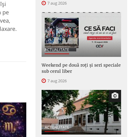
7 aug 2026
îşi
a pe
avea,
elaxare.
ACTUALITATE
Weekend pe două roți și seri speciale
sub cerul liber
7 aug 2026
ACTUALITATE