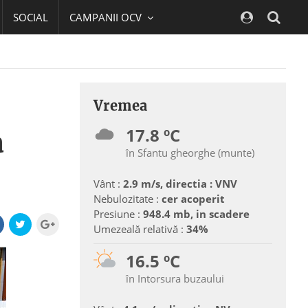
SOCIAL
CAMPANII OCV
Navig
Vremea
17.8 ºC
a
în Sfantu gheorghe (munte)
Vânt :
2.9 m/s, directia : VNV
Nebulozitate :
cer acoperit
Presiune :
948.4 mb, in scadere
Umezeală relativă :
34%
16.5 ºC
în Intorsura buzaului