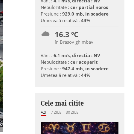
Vânt :
4.1 m/s, directia : NV
Nebulozitate :
cer partial noros
Presiune :
929.0 mb, in scadere
Umezeală relativă :
43%
16.3 ºC
în Brasov ghimbav
Vânt :
6.1 m/s, directia : NV
Nebulozitate :
cer acoperit
Presiune :
947.4 mb, in scadere
Umezeală relativă :
44%
Cele mai citite
AZI
7 ZILE
30 ZILE