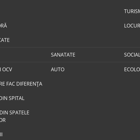
TURIS
ORĂ
LOCUR
CATE
SANATATE
SOCIA
I OCV
AUTO
ECOLO
RE FAC DIFERENȚA
DIN SPITAL
DIN SPATELE
LOR
I