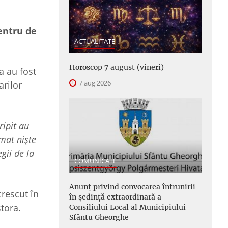
Centru de
ACTUALITATE
Horoscop 7 august (vineri)
a au fost
7 aug 2026
arilor
ripit au
rmat nişte
gii de la
COMUNICATE
Anunţ privind convocarea întrunirii
crescut în
în şedinţă extraordinară a
stora.
Consiliului Local al Municipiului
Sfântu Gheorghe