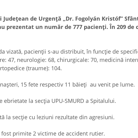
i Județean de Urgență „Dr. Fogolyán Kristóf” Sfân
au prezentat un număr de 777 pacienți. În 209 de 
 vizată, pacienții s-au distribuit, în funcție de specifi
re: 47, neurologie: 68, chirurgicale: 70, medicină inter
 ortopedice (traume): 104.
 nașteri, 15 fete respectiv 11 băieți au venit pe lume.
e ebrietate la secția UPU-SMURD a Spitalului.
la secție cu leziuni rezultate din agresiuni.
ost primite 2 victime de accident rutier.