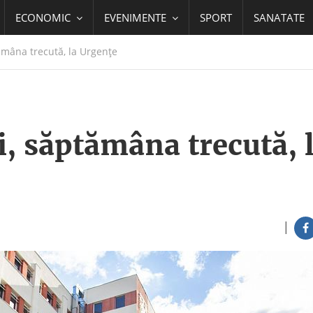
ECONOMIC
EVENIMENTE
SPORT
SANATATE
ămâna trecută, la Urgențe
i, săptămâna trecută, 
|