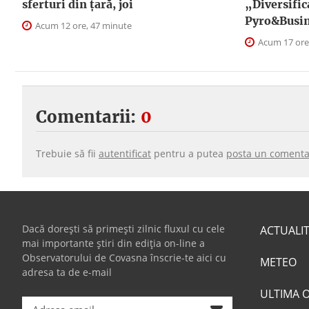
sferturi din țară, joi
„Diversific
Pyro&Busin
Acum 12 ore, 47 minute
Acum 17 ore
Comentarii:
0
Trebuie să fii
autentificat
pentru a putea
posta un comenta
Dacă dorești să primești zilnic fluxul cu cele
ACTUALI
mai importante știri din ediția on-line a
Observatorului de Covasna înscrie-te aici cu
METEO
adresa ta de e-mail
ULTIMA 