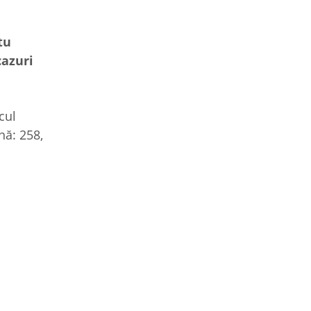
tu
cazuri
cul
nă: 258,