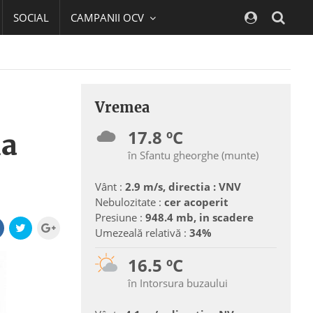
SOCIAL
CAMPANII OCV
Navig
Vremea
17.8 ºC
la
în Sfantu gheorghe (munte)
Vânt :
2.9 m/s, directia : VNV
Nebulozitate :
cer acoperit
Presiune :
948.4 mb, in scadere
Umezeală relativă :
34%
16.5 ºC
în Intorsura buzaului