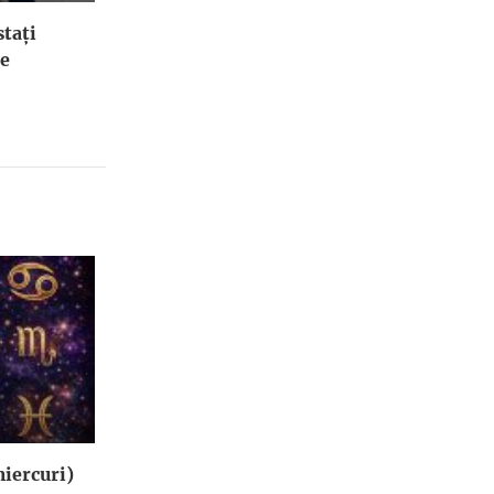
stați
le
iercuri)