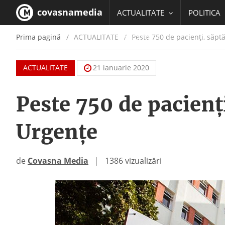
covasnamedia
ACTUALITATE
POLITICA
Prima pagină
ACTUALITATE
/
Peste 750 de pacienți, săpt
EDUCATIE
ACTUALITATE
21 ianuarie 2020
Peste 750 de pacienț
Urgențe
de
Covasna Media
|
1386 vizualizări