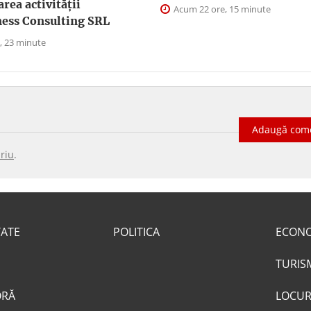
area activității
Acum 22 ore, 15 minute
ess Consulting SRL
, 23 minute
Adaugă com
riu
.
TATE
POLITICA
ECON
TURIS
ORĂ
LOCUR