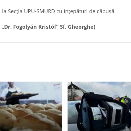
al la Secția UPU-SMURD cu înțepături de căpușă.
 „Dr. Fogolyán Kristóf“ Sf. Gheorghe)