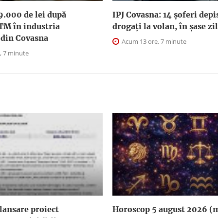
9.000 de lei după
IPJ Covasna: 14 șoferi depi
TM în industria
drogați la volan, în șase zi
 din Covasna
Acum 13 ore, 7 minute
, 7 minute
lansare proiect
Horoscop 5 august 2026 (m