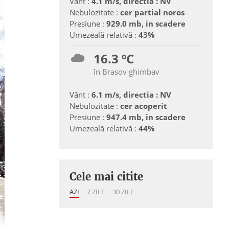
Vânt :
4.1 m/s, directia : NV
Nebulozitate :
cer partial noros
Presiune :
929.0 mb, in scadere
Umezeală relativă :
43%
16.3 ºC
în Brasov ghimbav
Vânt :
6.1 m/s, directia : NV
Nebulozitate :
cer acoperit
Presiune :
947.4 mb, in scadere
Umezeală relativă :
44%
Cele mai citite
AZI
7 ZILE
30 ZILE