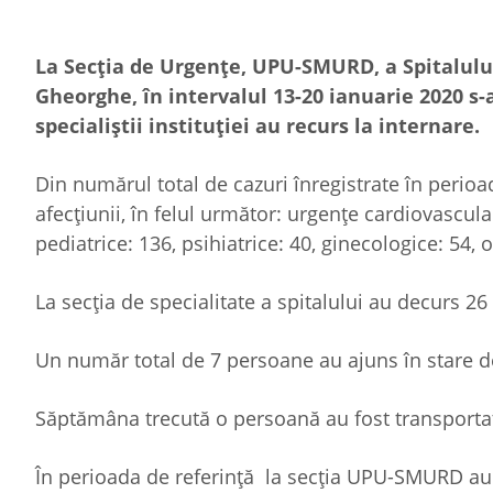
La Secția de Urgențe, UPU-SMURD, a Spitalulu
Gheorghe, în intervalul 13-20 ianuarie 2020 s-
specialiştii instituţiei au recurs la internare.
Din numărul total de cazuri înregistrate în perioada
afecțiunii, în felul următor: urgenţe cardio­vascula
pediatrice: 136, psihiatrice: 40, ginecologice: 54,
La secția de specialitate a spitalului au decurs 26
Un număr total de 7 persoane au ajuns în stare d
Săptămâna trecută o persoană au fost transportată 
În perioada de referință la secția UPU-SMURD au f