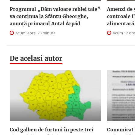
Programul „Dăm valoare rablei tale”
Amenzi de 
va continua la Sfântu Gheorghe,
controale I
anunţă primarul Antal Árpád
alimentară
Acum 9 ore, 23 minute
Acum 12 ore
De acelasi autor
Cod galben de furtuni în peste trei
Comunicat 