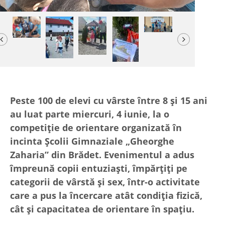
Previous
Next
Peste 100 de elevi cu vârste între 8 și 15 ani
au luat parte miercuri, 4 iunie, la o
competiție de orientare organizată în
incinta Școlii Gimnaziale „Gheorghe
Zaharia” din Brădet. Evenimentul a adus
împreună copii entuziaști, împărțiți pe
categorii de vârstă și sex, într-o activitate
care a pus la încercare atât condiția fizică,
cât și capacitatea de orientare în spațiu.