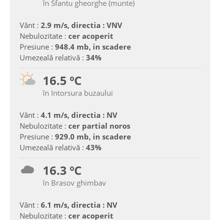
în Sfantu gheorghe (munte)
Vânt :
2.9 m/s, directia : VNV
Nebulozitate :
cer acoperit
Presiune :
948.4 mb, in scadere
Umezeală relativă :
34%
16.5 ºC
în Intorsura buzaului
Vânt :
4.1 m/s, directia : NV
Nebulozitate :
cer partial noros
Presiune :
929.0 mb, in scadere
Umezeală relativă :
43%
16.3 ºC
în Brasov ghimbav
Vânt :
6.1 m/s, directia : NV
Nebulozitate :
cer acoperit