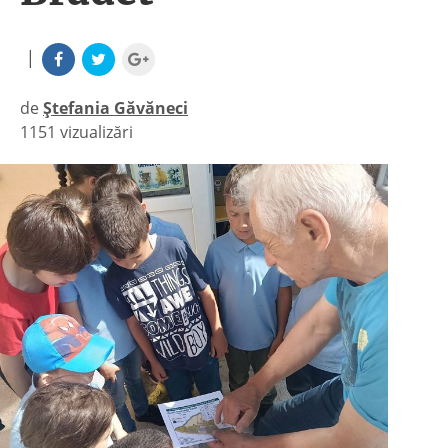
|
de
Ștefania Găvăneci
1151 vizualizări
|