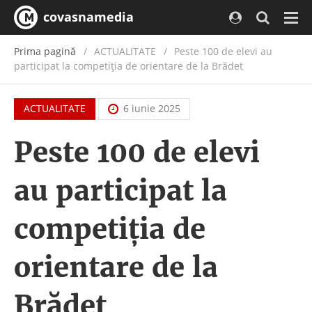
covasnamedia
Navi
Prima pagină
ACTUALITATE
/
Peste 100 de elevi au
participat la competiția de orientare de la Brădet
ACTUALITATE
6 iunie 2025
Peste 100 de elevi
au participat la
competiția de
orientare de la
Brădet