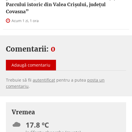
Parcului istoric din Valea Crișului, județul
Covasna”
Acum 1 zi, 1 ora
Comentarii:
0
Adaugă comentariu
Trebuie să fii
autentificat
pentru a putea
posta un
comentariu
.
Vremea
17.8 ºC