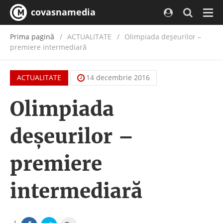
covasnamedia
Navi
Prima pagină
ACTUALITATE
/
Olimpiada deșeurilor –
premiere intermediară
ACTUALITATE
14 decembrie 2016
Olimpiada
deșeurilor –
premiere
intermediară