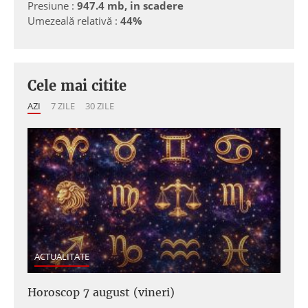
Presiune :
947.4 mb, in scadere
Umezeală relativă :
44%
Cele mai citite
AZI
7 ZILE
30 ZILE
ACTUALITATE
Horoscop 7 august (vineri)