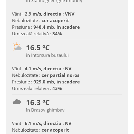
în Sfantu gheorghe (munte)
Vânt :
2.9 m/s, directia : VNV
Nebulozitate :
cer acoperit
Presiune :
948.4 mb, in scadere
Umezeală relativă :
34%
16.5 ºC
în Intorsura buzaului
Vânt :
4.1 m/s, directia : NV
Nebulozitate :
cer partial noros
Presiune :
929.0 mb, in scadere
Umezeală relativă :
43%
16.3 ºC
în Brasov ghimbav
Vânt :
6.1 m/s, directia : NV
Nebulozitate :
cer acoperit