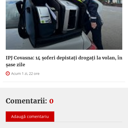
IPJ Covasna: 14 șoferi depistați drogați la volan, în
șase zile
Acum 1 zi, 22 ore
Comentarii:
0
Adaugă comentariu