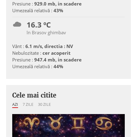
Presiune :
929.0 mb, in scadere
Umezeală relativă :
43%
16.3 ºC
în Brasov ghimbav
Vânt :
6.1 m/s, directia : NV
Nebulozitate :
cer acoperit
Presiune :
947.4 mb, in scadere
Umezeală relativă :
44%
Cele mai citite
AZI
7 ZILE
30 ZILE