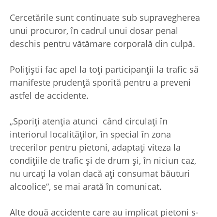
Cercetările sunt continuate sub supravegherea
unui procuror, în cadrul unui dosar penal
deschis pentru vătămare corporală din culpă.
Polițiștii fac apel la toți participanții la trafic să
manifeste prudență sporită pentru a preveni
astfel de accidente.
„Sporiți atenția atunci când circulați în
interiorul localităților, în special în zona
trecerilor pentru pietoni, adaptați viteza la
condițiile de trafic și de drum și, în niciun caz,
nu urcați la volan dacă ați consumat băuturi
alcoolice”, se mai arată în comunicat.
Alte două accidente care au implicat pietoni s-