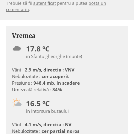
Trebuie să fii
autentificat
pentru a putea
posta un
comentariu
.
Vremea
17.8 ºC
în Sfantu gheorghe (munte)
Vânt :
2.9 m/s, directia : VNV
Nebulozitate :
cer acoperit
Presiune :
948.4 mb, in scadere
Umezeală relativă :
34%
16.5 ºC
în Intorsura buzaului
Vânt :
4.1 m/s, directia : NV
Nebulozitate :
cer partial noros