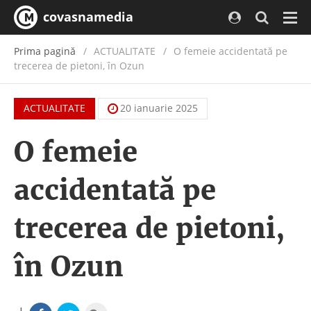
covasnamedia
Navi
Prima pagină
ACTUALITATE
/
O femeie accidentată pe
trecerea de pietoni, în Ozun
ACTUALITATE
20 ianuarie 2025
O femeie
accidentată pe
trecerea de pietoni,
în Ozun