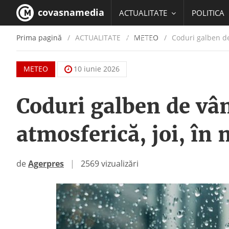
covasnamedia
ACTUALITATE
POLITICA
Prima pagină
ACTUALITATE
/
METEO
Coduri galben de 
EDUCATIE
METEO
10 iunie 2026
Coduri galben de vânt
atmosferică, joi, în 
de
Agerpres
|
2569 vizualizări