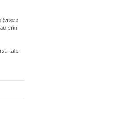
i (viteze
sau prin
sul zilei