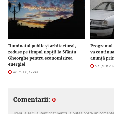
Iluminatul public şi arhitectural,
Programul 
reduse pe timpul nopţii la Sfântu
va continua
Gheorghe pentru economisirea
anunţă pri
energiei
5 august 20
Acum 1 zi, 17 ore
Comentarii:
0
Trebuie să fii
autentificat
pentru a putea
posta un comenta