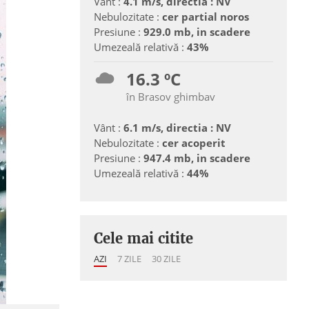
Vânt :
4.1 m/s, directia : NV
Nebulozitate :
cer partial noros
Presiune :
929.0 mb, in scadere
Umezeală relativă :
43%
16.3 ºC
în Brasov ghimbav
Vânt :
6.1 m/s, directia : NV
Nebulozitate :
cer acoperit
Presiune :
947.4 mb, in scadere
Umezeală relativă :
44%
Cele mai citite
AZI
7 ZILE
30 ZILE