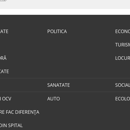
TATE
POLITICA
ECON
TURIS
ORĂ
LOCUR
CATE
SANATATE
SOCIA
I OCV
AUTO
ECOLO
RE FAC DIFERENȚA
DIN SPITAL