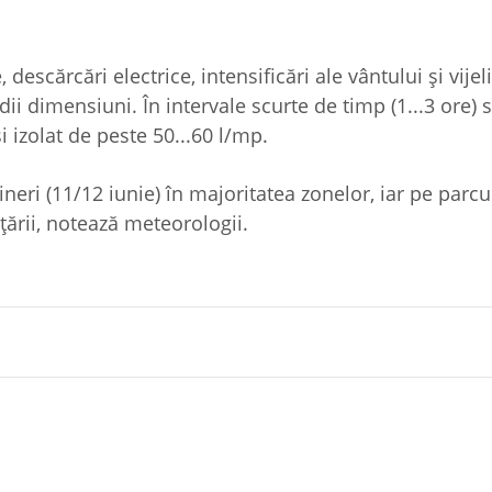
escărcări electrice, intensificări ale vântului și vijeli
ii dimensiuni. În intervale scurte de timp (1...3 ore) 
i izolat de peste 50...60 l/mp.
neri (11/12 iunie) în majoritatea zonelor, iar pe parcur
 țării, notează meteorologii.