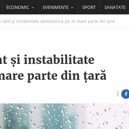
ECONOMIC
EVENIMENTE
SPORT
SANATATE
vânt și instabilitate atmosferică, joi, în mare parte din țară
 și instabilitate
mare parte din țară
|