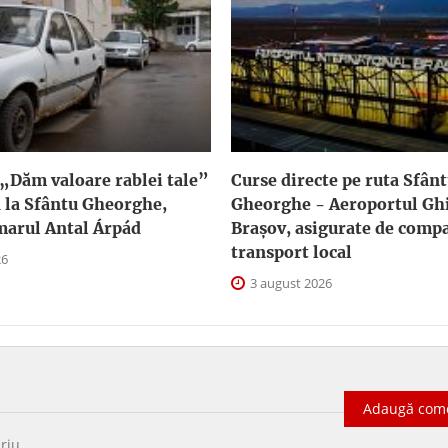
„Dăm valoare rablei tale”
Curse directe pe ruta Sfân
 la Sfântu Gheorghe,
Gheorghe - Aeroportul G
marul Antal Árpád
Braşov, asigurate de comp
transport local
26
3 august 2026
Adaugă com
riu
.