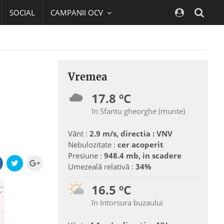
SOCIAL
CAMPANII OCV
Navig
Vremea
17.8 ºC
în Sfantu gheorghe (munte)
Vânt :
2.9 m/s, directia : VNV
Nebulozitate :
cer acoperit
Presiune :
948.4 mb, in scadere
Umezeală relativă :
34%
16.5 ºC
în Intorsura buzaului