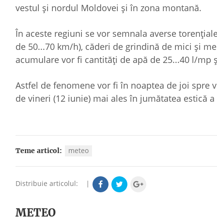
vestul și nordul Moldovei și în zona montană.
În aceste regiuni se vor semnala averse torențiale, d
de 50...70 km/h), căderi de grindină de mici și med
acumulare vor fi cantități de apă de 25...40 l/mp ș
Astfel de fenomene vor fi în noaptea de joi spre vi
de vineri (12 iunie) mai ales în jumătatea estică a
meteo
Teme articol:
Distribuie articolul:
|
METEO