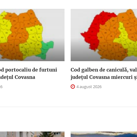
d portocaliu de furtuni
Cod galben de caniculă, val
judeţul Covasna
judeţul Covasna miercuri și
26
4 august 2026