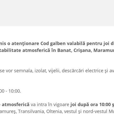
is o atenționare Cod galben valabilă pentru joi 
nstabilitate atmosferică în Banat, Crișana, Maramur
se vor semnala, izolat, vijelii, descărcări electrice și a
00 - 10:00.
e atmosferică
va intra în vigoare
joi după ora 10:00 ș
mureș, Transilvania, Oltenia, vestul și nord-vestul M