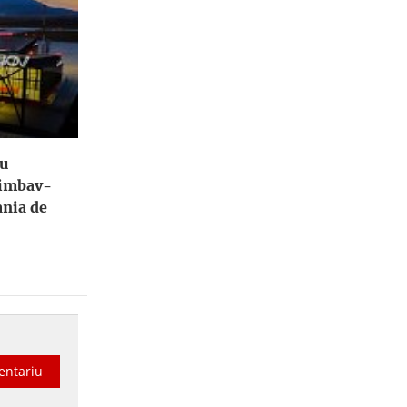
tu
himbav-
ania de
entariu