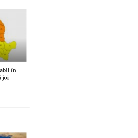
abil în
 joi