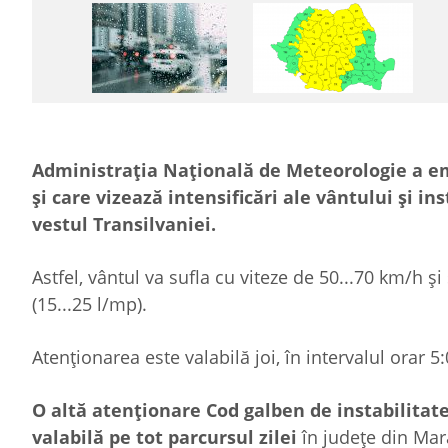
Administrația Națională de Meteorologie a em
și care vizează intensificări ale vântului și i
vestul Transilvaniei.
Astfel, vântul va sufla cu viteze de 50...70 km/h și 
(15...25 l/mp).
Atenționarea este valabilă joi, în intervalul orar 5:
O altă atenționare Cod galben de instabilitat
valabilă pe tot parcursul zilei
în județe din Mara