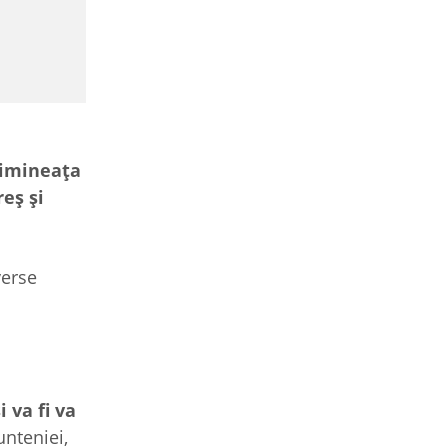
dimineața
eș și
verse
i va fi va
unteniei,